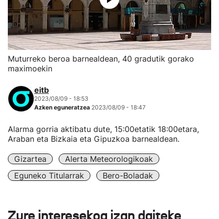
Muturreko beroa barnealdean, 40 gradutik gorako
maximoekin
eitb
2023/08/09 - 18:53
Azken eguneratzea
2023/08/09 - 18:47
Alarma gorria aktibatu dute, 15:00etatik 18:00etara,
Araban eta Bizkaia eta Gipuzkoa barnealdean.
Gizartea
Alerta Meteorologikoak
Eguneko Titularrak
Bero-Boladak
Zure interesekoa izan daiteke