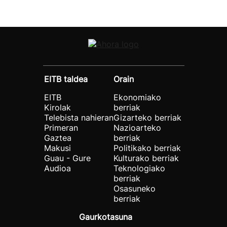
EITB taldea
Orain
EITB
Ekonomiako
Kirolak
berriak
Telebista nahieran
Gizarteko berriak
Primeran
Nazioarteko
Gaztea
berriak
Makusi
Politikako berriak
Guau - Gure
Kulturako berriak
Audioa
Teknologiako
berriak
Osasuneko
berriak
Gaurkotasuna