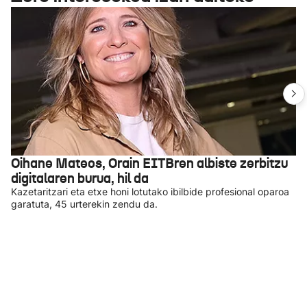
Oihane Mateos, Orain EITBren albiste zerbitzu
digitalaren burua, hil da
Kazetaritzari eta etxe honi lotutako ibilbide profesional oparoa
garatuta, 45 urterekin zendu da.