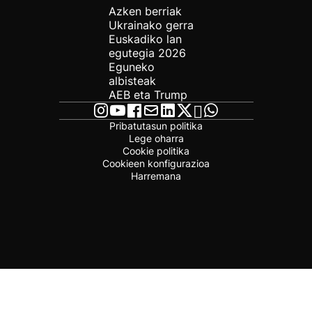
Azken berriak
Ukrainako gerra
Euskadiko lan
egutegia 2026
Eguneko
albisteak
AEB eta Trump
Pribatutasun politika
Lege oharra
Cookie politika
Cookieen konfigurazioa
Harremana