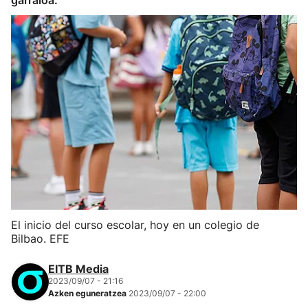
garraioa.
El inicio del curso escolar, hoy en un colegio de
Bilbao. EFE
EITB Media
2023/09/07 - 21:16
Azken eguneratzea
2023/09/07 - 22:00