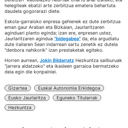
helegiteak ebatzi arte zerbitzua ematera behartuta
daudela gogorarazi diete.
Eskola-garraioko enpresa gehienek ez dute zerbitzua
eman gaur Araban eta Bizkaian, Jaurlaritzaren
aginduari planto eginda; izan ere, enpresen ustez,
Jaurlaritzaren agindua
"bidegabea"
da, eta argudiatu
dute irailaren 5ean indarrean sartu zenetik ez dutela
"denbora nahikorik" izan prestaketak egiteko.
Horren aurrean,
Jokin Bildarratz
Hezkuntza sailburuak
"jarrera aldatzeko" eta ikasleen garraioa bermatzeko
deia egin die konpainiei.
Gizartea
Euskal Autonomia Erkidegoa
Eusko Jaurlaritza
Eguneko Titularrak
Hezkuntza