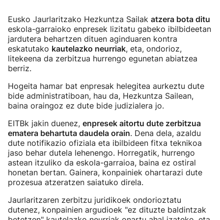
Eusko Jaurlaritzako Hezkuntza Sailak
atzera bota ditu
eskola-garraioko enpresek lizitatu gabeko ibilbideetan
jardutera behartzen dituen aginduaren kontra
eskatutako
kautelazko neurriak
, eta, ondorioz,
litekeena da zerbitzua hurrengo egunetan abiatzea
berriz.
Hogeita hamar bat enpresak helegitea aurkeztu dute
bide administratiboan, hau da, Hezkuntza Sailean,
baina oraingoz ez dute bide judizialera jo.
EITBk jakin duenez,
enpresek aitortu dute zerbitzua
ematera behartuta daudela orain
. Dena dela, azaldu
dute notifikazio ofiziala eta ibilbideen fitxa teknikoa
jaso behar dutela lehenengo. Horregatik, hurrengo
astean itzuliko da eskola-garraioa, baina ez ostiral
honetan bertan. Gainera, konpainiek ohartarazi dute
prozesua atzeratzen saiatuko direla.
Jaurlaritzaren zerbitzu juridikoek ondorioztatu
dutenez, konpainien argudioek "ez dituzte baldintzak
betetzen" kautelazko neurriak onartu ahal izateko, eta