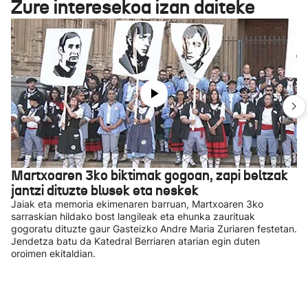
Zure interesekoa izan daiteke
Martxoaren 3ko biktimak gogoan, zapi beltzak
jantzi dituzte blusek eta neskek
Jaiak eta memoria ekimenaren barruan, Martxoaren 3ko
sarraskian hildako bost langileak eta ehunka zaurituak
gogoratu dituzte gaur Gasteizko Andre Maria Zuriaren festetan.
Jendetza batu da Katedral Berriaren atarian egin duten
oroimen ekitaldian.