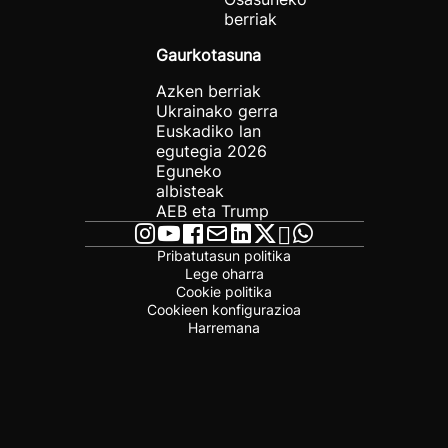
berriak
Gaurkotasuna
Azken berriak
Ukrainako gerra
Euskadiko lan
egutegia 2026
Eguneko
albisteak
AEB eta Trump
Pribatutasun politika
Lege oharra
Cookie politika
Cookieen konfigurazioa
Harremana