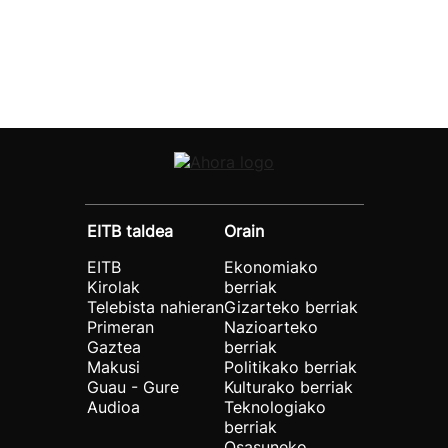
EITB taldea
Orain
EITB
Ekonomiako
Kirolak
berriak
Telebista nahieran
Gizarteko berriak
Primeran
Nazioarteko
Gaztea
berriak
Makusi
Politikako berriak
Guau - Gure
Kulturako berriak
Audioa
Teknologiako
berriak
Osasuneko