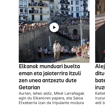
Elkanok munduari buelta
Ale
eman eta jaioterrira itzuli
ditu
zen unea antzeztu dute
bat
Getarian
iru
Aurten, lehen aldiz, Mikel Larrañagak
Kalte
egin du Elkanoren papera, eta Saioa
iruzu
Etxeberria izan da tripulante modura
aldi 