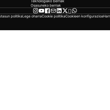
Teknologiako berriak
Osasuneko berriak
utasun politika
Lege oharra
Cookie politika
Cookieen konfigurazioa
Har