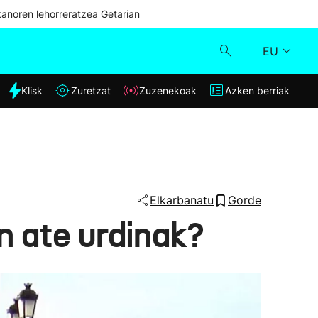
kanoren lehorreratzea Getarian
EU
dia
Klisk
Zuretzat
Zuzenekoak
Azken berriak
Klisk
Zuzenekoak
Zuretzat
Elkarbanatu
Gorde
n ate urdinak?
Azken berriak