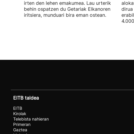
irten den lehen emakumea. Lau urterik
aloka
behin ospatzen du Getariak Elkanoren
dirua
iritsiera, munduari bira eman ostean.
erabi
4.000
EITB taldea
EITB
Kirolak
Telebista nahieran
Primeran
Gaztea