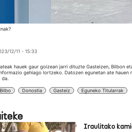
inak?
023/12/11 - 15:33
ateak hauek gaur goizean jarri dituzte Gasteizen, Bilbon e
informazio gehiago lortzeko. Datozen egunetan ate hauen m
 da.
Bilbo
Donostia
Gasteiz
Eguneko Titularrak
aiteke
Iraulitako kami