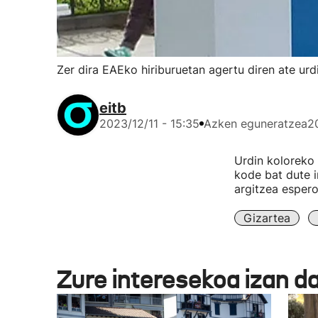
Zer dira EAEko hiriburuetan agertu diren ate urd
eitb
2023/12/11 - 15:35
Azken eguneratzea
2
Urdin koloreko 
kode bat dute 
argitzea espero
Gizartea
Zure interesekoa izan d