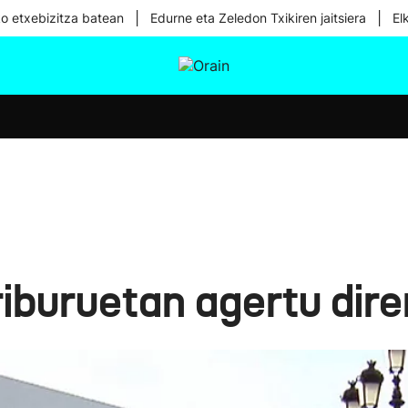
|
|
ko etxebizitza batean
Edurne eta Zeledon Txikiren jaitsiera
El
tura
Ikusmiran
Egural
Osasuna
Teknologia
riburuetan agertu dire