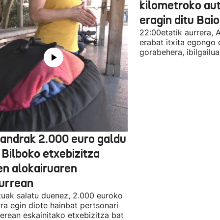
kilometroko aut
eragin ditu Bai
22:00etatik aurrera, 
erabat itxita egongo 
gorabehera, ibilgailua
jandrak 2.000 euro galdu
 Bilboko etxebizitza
en alokairuaren
zurrean
tuak salatu duenez, 2.000 euroko
rra egin diote hainbat pertsonari
berean eskainitako etxebizitza bat