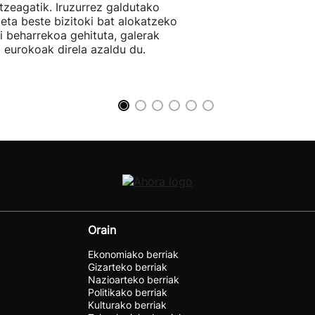
tzeagatik. Iruzurrez galdutako
 eta beste bizitoki bat alokatzeko
li beharrekoa gehituta, galerak
 eurokoak direla azaldu du.
Orain
Ekonomiako berriak
Gizarteko berriak
Nazioarteko berriak
Politikako berriak
Kulturako berriak