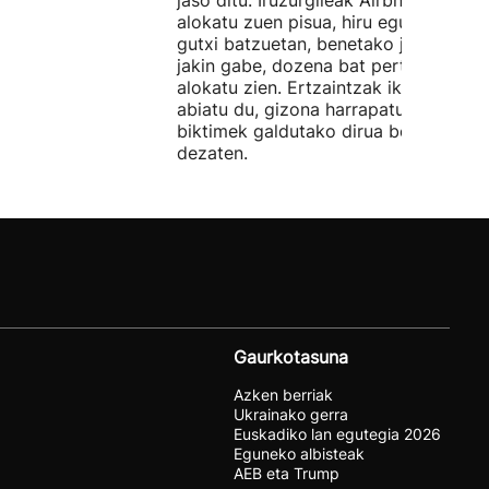
jaso ditu. Iruzurgileak Airbnb bidez
alokatu zuen pisua, hiru egunez. Ordu
gutxi batzuetan, benetako jabeak eze
jakin gabe, dozena bat pertsonari
alokatu zien. Ertzaintzak ikerketa
abiatu du, gizona harrapatu eta
biktimek galdutako dirua berreskura
dezaten.
Gaurkotasuna
Azken berriak
Ukrainako gerra
Euskadiko lan egutegia 2026
Eguneko albisteak
AEB eta Trump