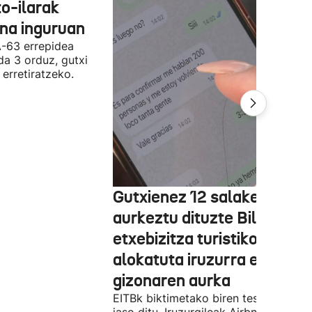
o-ilarak
ona inguruan
A-63 errepidea
da 3 orduz, gutxi
 erretiratzeko.
Gutxienez 12 salaketa
aurkeztu dituzte Bilbon
etxebizitza turistiko bat
alokatuta iruzurra egin zue
gizonaren aurka
EITBk biktimetako biren testigantzak