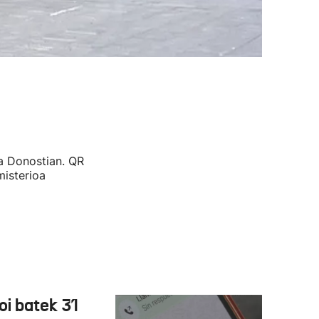
ta Donostian. QR
isterioa
oi batek 31