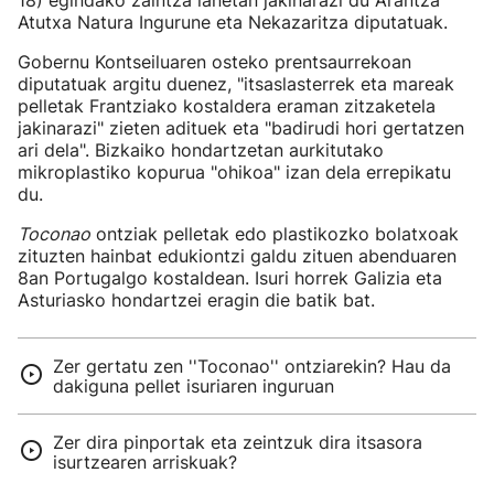
18) egindako zaintza lanetan jakinarazi du Arantza
Atutxa Natura Ingurune eta Nekazaritza diputatuak.
Gobernu Kontseiluaren osteko prentsaurrekoan
diputatuak argitu duenez, "itsaslasterrek eta mareak
pelletak Frantziako kostaldera eraman zitzaketela
jakinarazi" zieten adituek eta "badirudi hori gertatzen
ari dela". Bizkaiko hondartzetan aurkitutako
mikroplastiko kopurua "ohikoa" izan dela errepikatu
du.
Toconao
ontziak pelletak edo plastikozko bolatxoak
zituzten hainbat edukiontzi galdu zituen abenduaren
8an Portugalgo kostaldean. Isuri horrek Galizia eta
Asturiasko hondartzei eragin die batik bat.
Zer gertatu zen ''Toconao'' ontziarekin? Hau da
dakiguna pellet isuriaren inguruan
Zer dira pinportak eta zeintzuk dira itsasora
isurtzearen arriskuak?