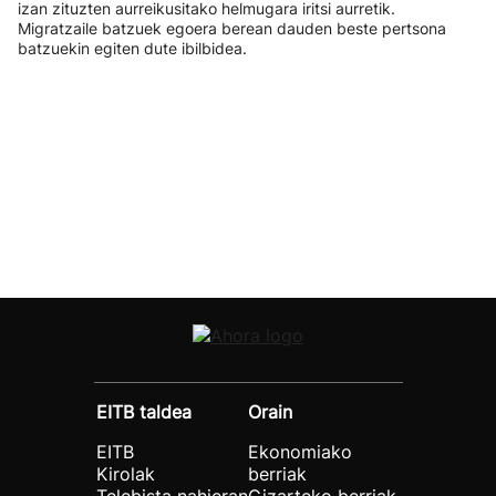
izan zituzten aurreikusitako helmugara iritsi aurretik.
Migratzaile batzuek egoera berean dauden beste pertsona
batzuekin egiten dute ibilbidea.
EITB taldea
Orain
EITB
Ekonomiako
Kirolak
berriak