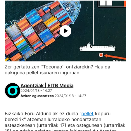
Zer gertatu zen ''Toconao'' ontziarekin? Hau da
dakiguna pellet isuriaren inguruan
Agentziak | EITB Media
2024/01/18 - 14:27
Azken eguneratzea
2024/01/18 - 14:27
Bizkaiko Foru Aldundiak ez duela "
pellet
kopuru
berezirik" atzeman lurraldeko hondartzetan
asteazkenean (urtarrilak 17) eta ostegunean (urtarrilak