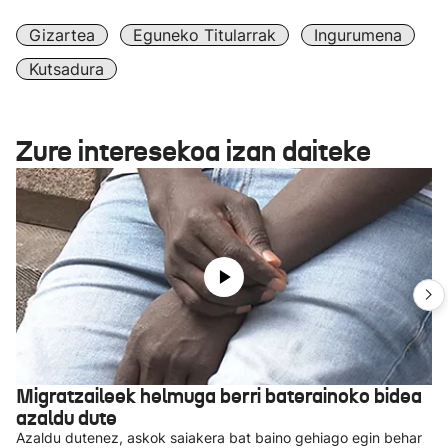
Gizartea
Eguneko Titularrak
Ingurumena
Kutsadura
Zure interesekoa izan daiteke
Migratzaileek helmuga berri baterainoko bidea
azaldu dute
Azaldu dutenez, askok saiakera bat baino gehiago egin behar