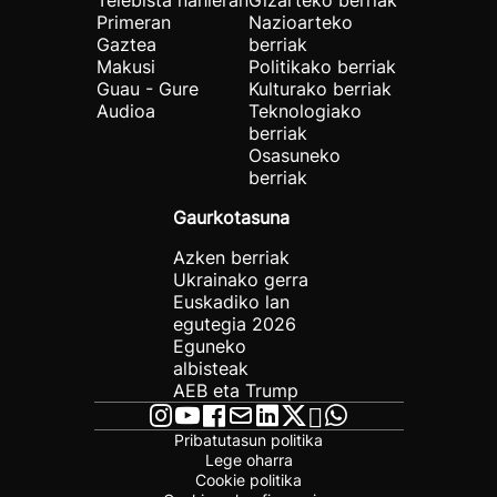
Telebista nahieran
Gizarteko berriak
Primeran
Nazioarteko
Gaztea
berriak
Makusi
Politikako berriak
Guau - Gure
Kulturako berriak
Audioa
Teknologiako
berriak
Osasuneko
berriak
Gaurkotasuna
Azken berriak
Ukrainako gerra
Euskadiko lan
egutegia 2026
Eguneko
albisteak
AEB eta Trump
Pribatutasun politika
Lege oharra
Cookie politika