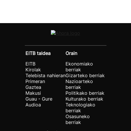
EITB taldea
Orain
EITB
Ekonomiako
Kirolak
berriak
Telebista nahieran
Gizarteko berriak
Primeran
Nazioarteko
Gaztea
berriak
Makusi
Politikako berriak
Guau - Gure
Kulturako berriak
Audioa
Teknologiako
berriak
Osasuneko
berriak