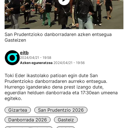
San Prudentzioko danborradaren azken entsegua
Gasteizen
eitb
2024/04/21 - 19:58
Azken eguneratzea
2024/04/21 - 19:56
Toki Eder ikastolako patioan egin dute San
Prudentzioko danborradaren aurreko entsegua.
Hurrengo iganderako dena prest izango dute,
eguerdian helduen danborrada eta 17:30ean umeena
egiteko.
Gizartea
San Prudentzio 2026
Danborrada 2026
Gasteiz