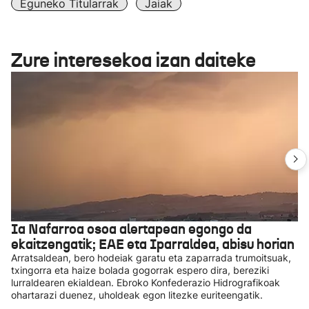
Eguneko Titularrak
Jaiak
Zure interesekoa izan daiteke
Ia Nafarroa osoa alertapean egongo da
ekaitzengatik; EAE eta Iparraldea, abisu horian
Arratsaldean, bero hodeiak garatu eta zaparrada trumoitsuak,
txingorra eta haize bolada gogorrak espero dira, bereziki
lurraldearen ekialdean. Ebroko Konfederazio Hidrografikoak
ohartarazi duenez, uholdeak egon litezke euriteengatik.