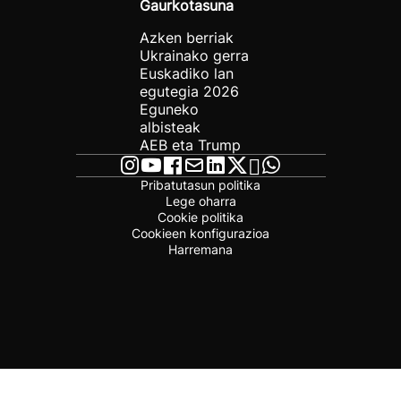
Gaurkotasuna
Azken berriak
Ukrainako gerra
Euskadiko lan
egutegia 2026
Eguneko
albisteak
AEB eta Trump
Pribatutasun politika
Lege oharra
Cookie politika
Cookieen konfigurazioa
Harremana