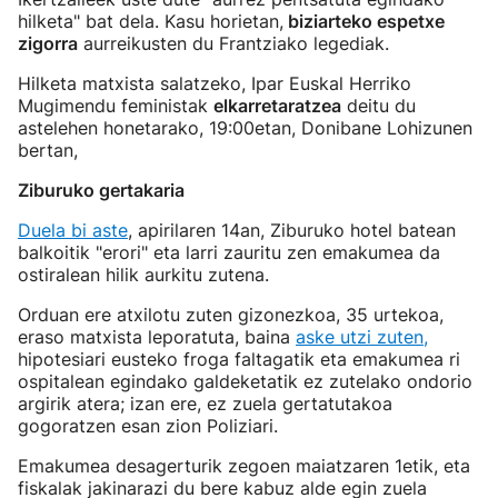
hilketa" bat dela. Kasu horietan,
biziarteko espetxe
zigorra
aurreikusten du Frantziako legediak.
Hilketa matxista salatzeko, Ipar Euskal Herriko
Mugimendu feministak
elkarretaratzea
deitu du
astelehen honetarako, 19:00etan, Donibane Lohizunen
bertan,
Ziburuko gertakaria
Duela bi aste
, apirilaren 14an, Ziburuko hotel batean
balkoitik "erori" eta larri zauritu zen emakumea da
ostiralean hilik aurkitu zutena.
Orduan ere atxilotu zuten gizonezkoa, 35 urtekoa,
eraso matxista leporatuta, baina
aske utzi zuten,
hipotesiari eusteko froga faltagatik eta emakumea ri
ospitalean egindako galdeketatik ez zutelako ondorio
argirik atera; izan ere, ez zuela gertatutakoa
gogoratzen esan zion Poliziari.
Emakumea desagerturik zegoen maiatzaren 1etik, eta
fiskalak jakinarazi du bere kabuz alde egin zuela