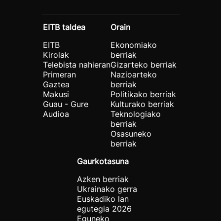
EITB taldea
Orain
EITB
Ekonomiako
Kirolak
berriak
Telebista nahieran
Gizarteko berriak
Primeran
Nazioarteko
Gaztea
berriak
Makusi
Politikako berriak
Guau - Gure
Kulturako berriak
Audioa
Teknologiako
berriak
Osasuneko
berriak
Gaurkotasuna
Azken berriak
Ukrainako gerra
Euskadiko lan
egutegia 2026
Eguneko