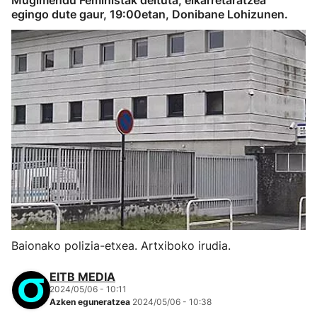
Mugimendu Feministak deituta, elkarretaratzea
egingo dute gaur, 19:00etan, Donibane Lohizunen.
Baionako polizia-etxea. Artxiboko irudia.
EITB MEDIA
2024/05/06 - 10:11
Azken eguneratzea
2024/05/06 - 10:38