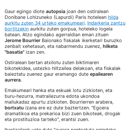
Gaur egingo diote
autopsia
joan den ostiralean
Donibane Lohizuneko (Lapurdi) Paris hotelean
hilda
aurkitu zuten 34 urteko emakumeari
.
Indarkeria zantzu
bortitzekin
aurkitu zuten gorpua, hoteleko logela
batean. Atzo egindako agerraldian eman zituen
Jerome Bourrier
Baionako fiskalak ikerketari buruzko
zenbait xehetasun, eta nabarmendu zuenez,
hilketa
"basatia"
izan zen.
Ostiralean bertan atxilotu zuten biktimaren
bikotekidea, ustezko hiltzailea delakoan, eta fiskalak
baieztatu zuenez gaur eramango dute
epailearen
aurrera
.
Emakumeari hanka eta eskuak lotu zizkioten, eta
buru-hezurra, matrailezurra edota ukondoa
mailukadaz apurtu zizkioten. Bourrierren arabera,
bortxatu
izana ere ez dute baztertzen. "Egoera
dramatikoa eta prekarioa bizi zuen bikoteak, drogak
eta prostituzioa tarteko", erantsi zuen.
Ikertzaileek uste dute "aurrez pentsatuta egindako