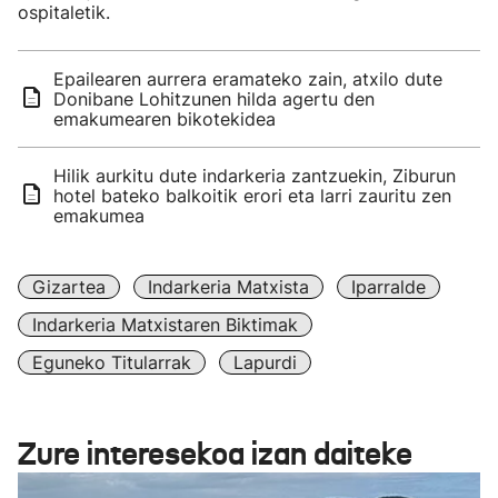
ospitaletik.
Epailearen aurrera eramateko zain, atxilo dute
Donibane Lohitzunen hilda agertu den
emakumearen bikotekidea
Hilik aurkitu dute indarkeria zantzuekin, Ziburun
hotel bateko balkoitik erori eta larri zauritu zen
emakumea
Gizartea
Indarkeria Matxista
Iparralde
Indarkeria Matxistaren Biktimak
Eguneko Titularrak
Lapurdi
Zure interesekoa izan daiteke