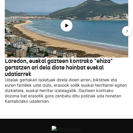
Laredon, euskal gazteen kontrako "ehiza"
gertatzen ari dela diote hainbat euskal
udatiarrek
Udalak gertakari isolatuak direla dioen arren, biktimek eta
euren familiek uste dute, erasook soilik euskal herritarrei egiten
dizkietela, euskal herritar izateagatik. Gazteen kontrako
dozena bat erasotik gora zenbatu ditu poliziak uda honetan
Kantabriako udalerrian.