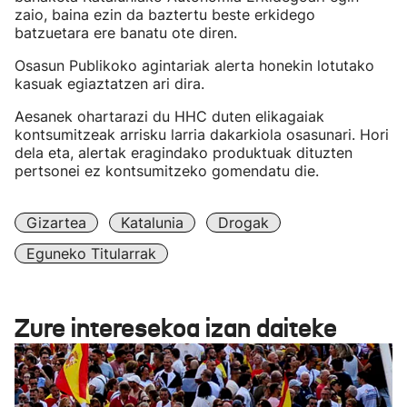
zaio, baina ezin da baztertu beste erkidego
batzuetara ere banatu ote diren.
Osasun Publikoko agintariak alerta honekin lotutako
kasuak egiaztatzen ari dira.
Aesanek ohartarazi du HHC duten elikagaiak
kontsumitzeak arrisku larria dakarkiola osasunari. Hori
dela eta, alertak eragindako produktuak dituzten
pertsonei ez kontsumitzeko gomendatu die.
Gizartea
Katalunia
Drogak
Eguneko Titularrak
Zure interesekoa izan daiteke