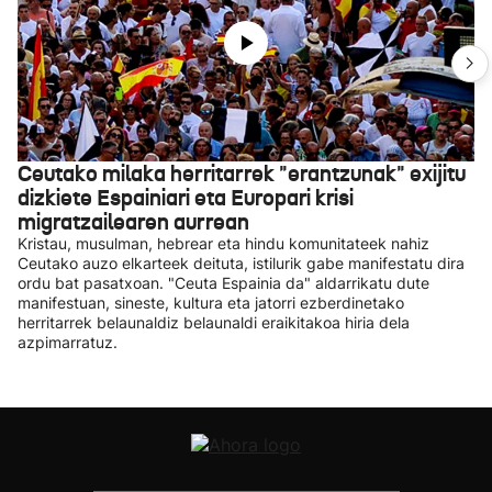
Ceutako milaka herritarrek "erantzunak" exijitu
dizkiete Espainiari eta Europari krisi
migratzailearen aurrean
Kristau, musulman, hebrear eta hindu komunitateek nahiz
Ceutako auzo elkarteek deituta, istilurik gabe manifestatu dira
ordu bat pasatxoan. "Ceuta Espainia da" aldarrikatu dute
manifestuan, sineste, kultura eta jatorri ezberdinetako
herritarrek belaunaldiz belaunaldi eraikitakoa hiria dela
azpimarratuz.