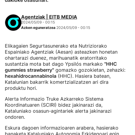
dakioke osasunari.
Agentziak | EITB MEDIA
2024/05/09 - 00:15
Azken eguneratzea
2024/05/09 - 00:15
Elikagaien Segurtasunerako eta Nutriziorako
Espainiako Agentziak (Aesan) asteazken honetan
ohartarazi duenez, marihuanatik eratorritako
sustantzia mota bat dago Ypsilós markako
"HHC
gummies strawberry"
gomazko gozokietan, zehazki:
hexahidrocannabinola
(HHC). Hasiera batean,
Katalunian bakarrik komertzializatzen ari dira
produktu hori.
Alerta Informazio Truke Azkarreko Sistema
Koordinatuaren (SCIRI) bidez jakinarazi da,
Kataluniako osasun-agintariek alerta jakinarazi
ondoren.
Eskura dagoen informazioaren arabera, hasierako
banaketa Kataluniako Autonomia Erkidegoari egin