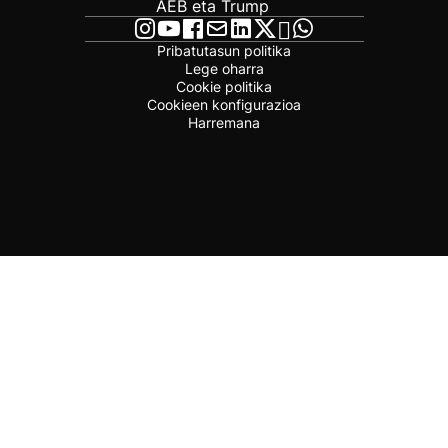
AEB eta Trump
Pribatutasun politika
Lege oharra
Cookie politika
Cookieen konfigurazioa
Harremana