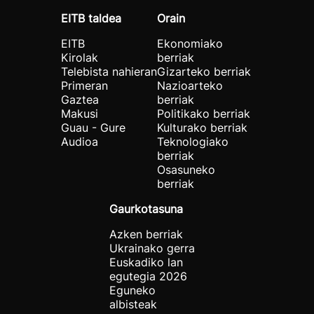
EITB taldea
Orain
EITB
Ekonomiako
Kirolak
berriak
Telebista nahieran
Gizarteko berriak
Primeran
Nazioarteko
Gaztea
berriak
Makusi
Politikako berriak
Guau - Gure
Kulturako berriak
Audioa
Teknologiako
berriak
Osasuneko
berriak
Gaurkotasuna
Azken berriak
Ukrainako gerra
Euskadiko lan
egutegia 2026
Eguneko
albisteak