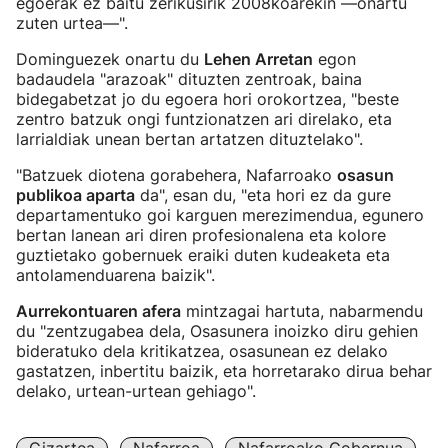
egoerak ez baitu zerikusirik 2008koarekin —onartu
zuten urtea—".
Dominguezek onartu du
Lehen Arretan
egon
badaudela "arazoak" dituzten zentroak, baina
bidegabetzat jo du egoera hori orokortzea, "beste
zentro batzuk ongi funtzionatzen ari direlako, eta
larrialdiak unean bertan artatzen dituztelako".
"Batzuek diotena gorabehera, Nafarroako
osasun
publikoa aparta
da", esan du, "eta hori ez da gure
departamentuko goi karguen merezimendua, egunero
bertan lanean ari diren profesionalena eta kolore
guztietako gobernuek eraiki duten kudeaketa eta
antolamenduarena baizik".
Aurrekontuaren afera
mintzagai hartuta, nabarmendu
du "zentzugabea dela, Osasunera inoizko diru gehien
bideratuko dela kritikatzea, osasunean ez delako
gastatzen, inbertitu baizik, eta horretarako dirua behar
delako, urtean-urtean gehiago".