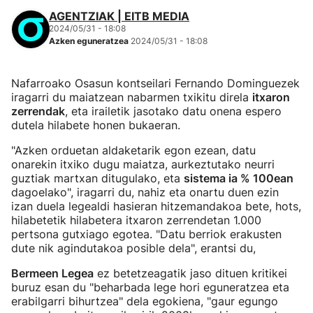
AGENTZIAK | EITB MEDIA
2024/05/31 - 18:08
Azken eguneratzea
2024/05/31 - 18:08
Nafarroako Osasun kontseilari Fernando Dominguezek
iragarri du maiatzean nabarmen txikitu direla
itxaron
zerrendak
, eta irailetik jasotako datu onena espero
dutela hilabete honen bukaeran.
"Azken orduetan aldaketarik egon ezean, datu
onarekin itxiko dugu maiatza, aurkeztutako neurri
guztiak martxan ditugulako, eta
sistema ia % 100ean
dagoelako", iragarri du, nahiz eta onartu duen ezin
izan duela legealdi hasieran hitzemandakoa bete, hots,
hilabetetik hilabetera itxaron zerrendetan 1.000
pertsona gutxiago egotea. "Datu berriok erakusten
dute nik agindutakoa posible dela", erantsi du,
Bermeen Legea
ez betetzeagatik jaso dituen kritikei
buruz esan du "beharbada lege hori eguneratzea eta
erabilgarri bihurtzea" dela egokiena, "gaur egungo