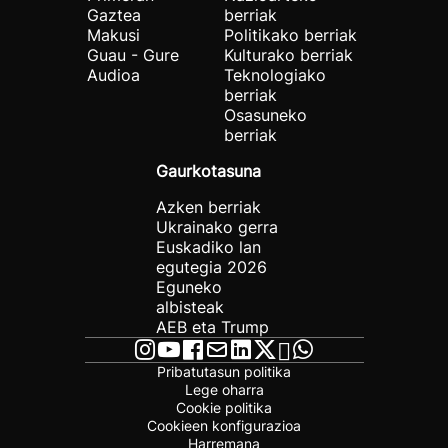
Gaztea
berriak
Makusi
Politikako berriak
Guau - Gure
Kulturako berriak
Audioa
Teknologiako
berriak
Osasuneko
berriak
Gaurkotasuna
Azken berriak
Ukrainako gerra
Euskadiko lan
egutegia 2026
Eguneko
albisteak
AEB eta Trump
Pribatutasun politika
Lege oharra
Cookie politika
Cookieen konfigurazioa
Harremana