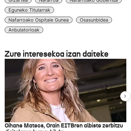
Gizartea
Nafarroa
Nafarroako Gobernua
Eguneko Titularrak
Nafarroako Ospitale Gunea
Osasunbidea
Anbulatorioak
Zure interesekoa izan daiteke
Oihane Mateos, Orain EITBren albiste zerbitzu