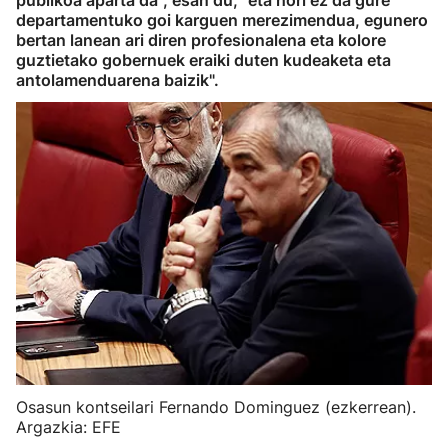
publikoa aparta da", esan du, "eta hori ez da gure
departamentuko goi karguen merezimendua, egunero
bertan lanean ari diren profesionalena eta kolore
guztietako gobernuek eraiki duten kudeaketa eta
antolamenduarena baizik".
Osasun kontseilari Fernando Dominguez (ezkerrean).
Argazkia: EFE