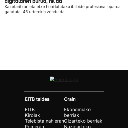
digitalaren burua, hil da
Kazetaritzari eta etxe honi lotutako ibilbide profesional oparoa
garatuta, 45 urterekin zendu da.
EITB taldea
Orain
EITB
Ekonomiako
Kirolak
berriak
Telebista nahieran
Gizarteko berriak
Primeran
Nazioarteko