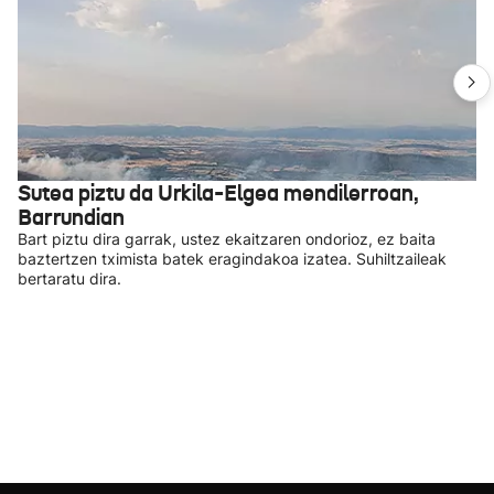
Sutea piztu da Urkila-Elgea mendilerroan,
Barrundian
Bart piztu dira garrak, ustez ekaitzaren ondorioz, ez baita
baztertzen tximista batek eragindakoa izatea. Suhiltzaileak
bertaratu dira.