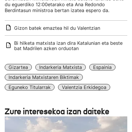
du eguerdiko 12:00etarako eta Ana Redondo
Berdintasun ministroa bertan izatea espero da.
Gizon batek emaztea hil du Valentzian
Bi hilketa matxista izan dira Katalunian eta beste
bat Madrilen azken orduotan
Gizartea
Indarkeria Matxista
Espainia
Indarkeria Matxistaren Biktimak
Eguneko Titularrak
Valentzia Erkidegoa
Zure interesekoa izan daiteke