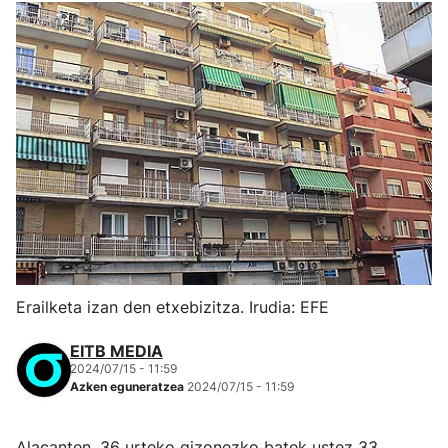
Erailketa izan den etxebizitza. Irudia: EFE
EITB MEDIA
2024/07/15 - 11:59
Azken eguneratzea
2024/07/15 - 11:59
Alacanten, 36 urteko gizonezko batek ustez 33