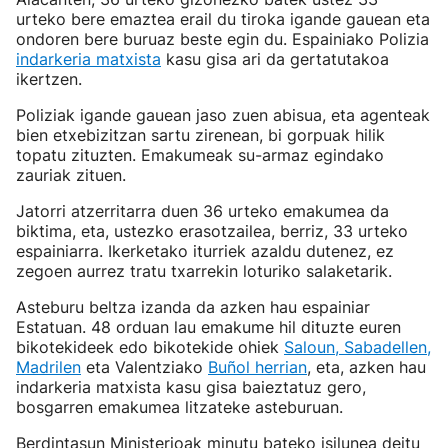
urteko bere emaztea erail du tiroka igande gauean eta
ondoren bere buruaz beste egin du. Espainiako Polizia
indarkeria matxista
kasu gisa ari da gertatutakoa
ikertzen.
Poliziak igande gauean jaso zuen abisua, eta agenteak
bien etxebizitzan sartu zirenean, bi gorpuak hilik
topatu zituzten. Emakumeak su-armaz egindako
zauriak zituen.
Jatorri atzerritarra duen 36 urteko emakumea da
biktima, eta, ustezko erasotzailea, berriz, 33 urteko
espainiarra. Ikerketako iturriek azaldu dutenez, ez
zegoen aurrez tratu txarrekin loturiko salaketarik.
Asteburu beltza izanda da azken hau espainiar
Estatuan. 48 orduan lau emakume hil dituzte euren
bikotekideek edo bikotekide ohiek
Saloun, Sabadellen,
Madrilen
eta Valentziako
Buñol herrian
, eta, azken hau
indarkeria matxista kasu gisa baieztatuz gero,
bosgarren emakumea litzateke asteburuan.
Berdintasun Ministerioak minutu bateko isilunea deitu