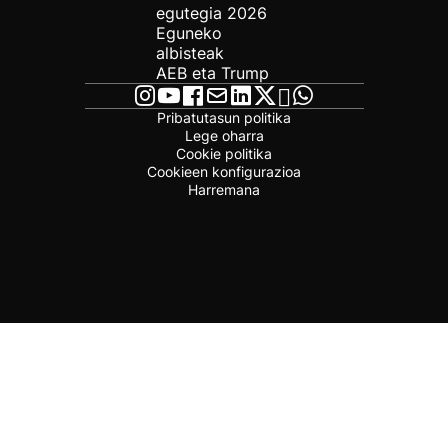
egutegia 2026
Eguneko
albisteak
AEB eta Trump
Pribatutasun politika
Lege oharra
Cookie politika
Cookieen konfigurazioa
Harremana