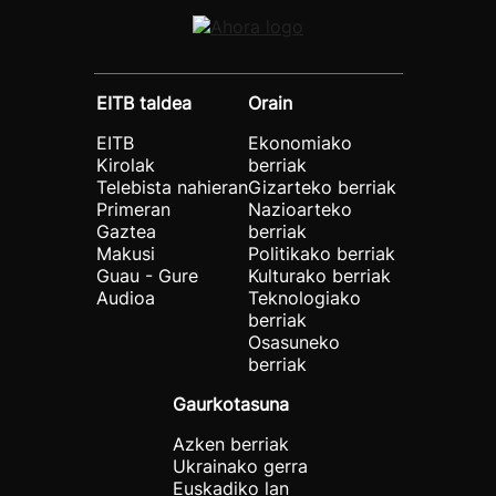
EITB taldea
Orain
EITB
Ekonomiako
Kirolak
berriak
Telebista nahieran
Gizarteko berriak
Primeran
Nazioarteko
Gaztea
berriak
Makusi
Politikako berriak
Guau - Gure
Kulturako berriak
Audioa
Teknologiako
berriak
Osasuneko
berriak
Gaurkotasuna
Azken berriak
Ukrainako gerra
Euskadiko lan