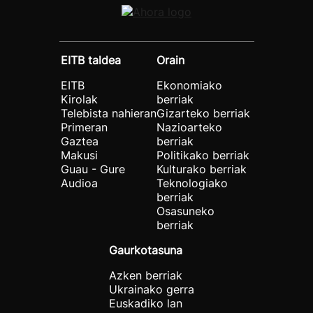
EITB taldea
Orain
EITB
Ekonomiako
Kirolak
berriak
Telebista nahieran
Gizarteko berriak
Primeran
Nazioarteko
Gaztea
berriak
Makusi
Politikako berriak
Guau - Gure
Kulturako berriak
Audioa
Teknologiako
berriak
Osasuneko
berriak
Gaurkotasuna
Azken berriak
Ukrainako gerra
Euskadiko lan