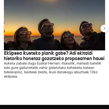
Eklipsea ikusteko planik gabe? Adi ekitaldi
historiko honetaz gozatzeko proposamen hauei
Aukera zabala dugu Euskal Herrian: itsasotik, mahasti batetik
edo gure gailurretatik nahiz gidatutako behaketa batean
teleskopioz, besteak beste, ikusi dezakegu abuztuak 12ko
eklipsea.