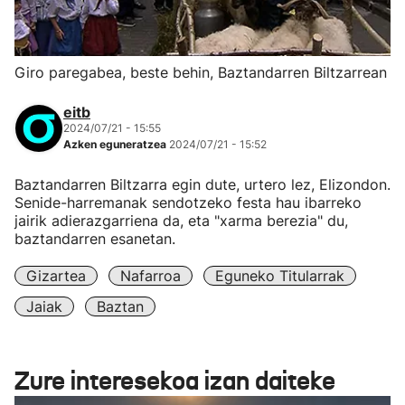
Giro paregabea, beste behin, Baztandarren Biltzarrean
eitb
2024/07/21 - 15:55
Azken eguneratzea
2024/07/21 - 15:52
Baztandarren Biltzarra egin dute, urtero lez, Elizondon.
Senide-harremanak sendotzeko festa hau ibarreko
jairik adierazgarriena da, eta "xarma berezia" du,
baztandarren esanetan.
Gizartea
Nafarroa
Eguneko Titularrak
Jaiak
Baztan
Zure interesekoa izan daiteke