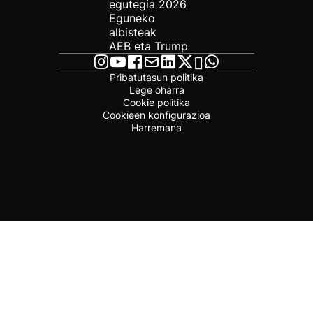
egutegia 2026
Eguneko
albisteak
AEB eta Trump
Pribatutasun politika
Lege oharra
Cookie politika
Cookieen konfigurazioa
Harremana