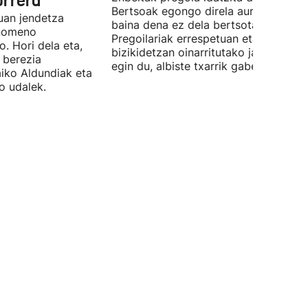
urrera
Bertsoak egongo direla aurreratu du,
uan jendetza
baina dena ez dela bertsotan izango.
enomeno
Pregoilariak errespetuan eta
. Hori dela eta,
bizikidetzan oinarritutako jaien alde
 berezia
egin du, albiste txarrik gabe.
aiko Aldundiak eta
o udalek.