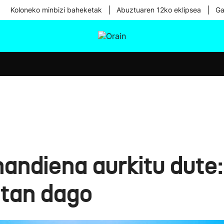
|
|
Koloneko minbizi baheketak
Abuztuaren 12ko eklipsea
Ga
tura
Ikusmiran
Egural
Osasuna
Teknologia
andiena aurkitu dute:
tan dago