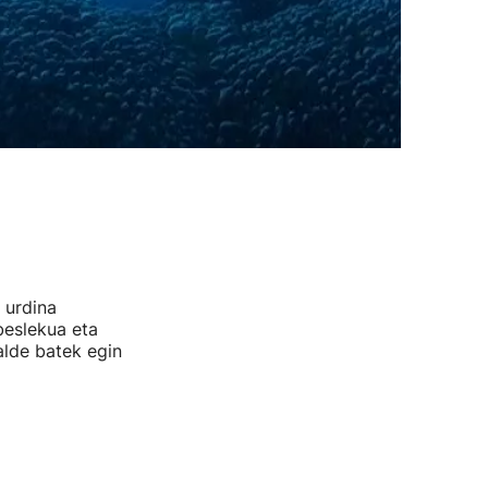
 urdina
beslekua eta
alde batek egin