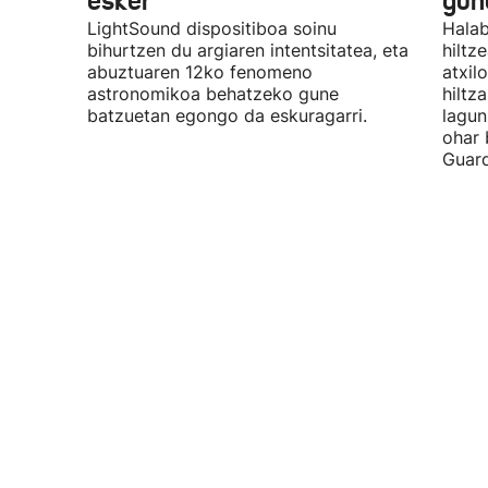
esker
gun
LightSound dispositiboa soinu
Halab
bihurtzen du argiaren intentsitatea, eta
hiltz
abuztuaren 12ko fenomeno
atxil
astronomikoa behatzeko gune
hiltza
batzuetan egongo da eskuragarri.
lagun
ohar 
Guard