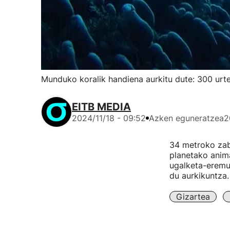
Munduko koralik handiena aurkitu dute: 300 urt
EITB MEDIA
2024/11/18 - 09:52
Azken eguneratzea
2
34 metroko zaba
planetako anima
ugalketa-eremua
du aurkikuntza.
Gizartea