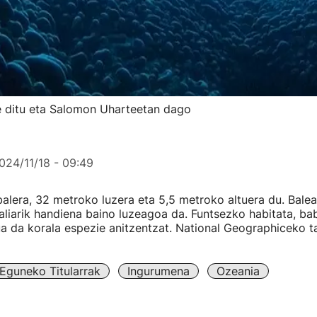
e ditu eta Salomon Uharteetan dago
024/11/18 - 09:49
lera, 32 metroko luzera eta 5,5 metroko altuera du. Balea
liarik handiena baino luzeagoa da. Funtsezko habitata, ba
 da korala espezie anitzentzat. National Geographiceko t
Eguneko Titularrak
Ingurumena
Ozeania