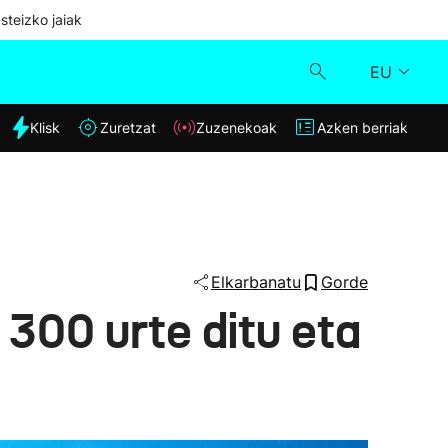
steizko jaiak
EU
dia
Klisk
Zuretzat
Zuzenekoak
Azken berriak
Klisk
Zuzenekoak
Zuretzat
Elkarbanatu
Gorde
 300 urte ditu eta
Azken berriak