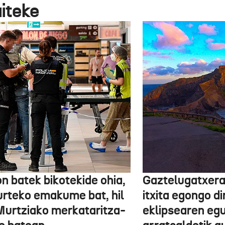
aiteke
n batek bikotekide ohia,
Gaztelugatxera
urteko emakume bat, hil
itxita egongo di
Murtziako merkataritza-
eklipsearen eg