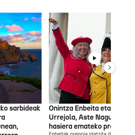
ko sarbideak
Onintza Enbeita eta Ainhoa
ra
Urrejola, Aste Nagusiari
unean,
hasiera emateko prest
Enbeitak pregoia idatzita dauka.