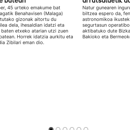
e batean
arratsaldetik a
er, 45 urteko emakume bat
Natur gunearen ingur
eagatik Benahavisen (Malaga)
biltzea espero da, f
otutako gizonak aitortu du
astronomikoa ikusteko
ilea dela, ihesaldian idatzi eta
segurtasun operatibo
 baten etxeko atarian utzi zuen
aktibatuko dute Bizk
batean. Horrek idatzia aurkitu eta
Bakioko eta Bermeok
ia Zibilari eman dio.