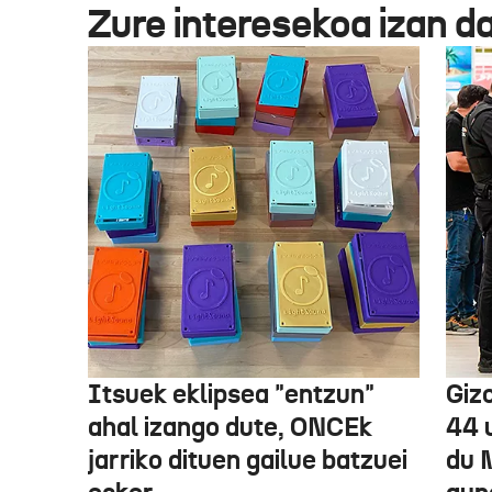
Zure interesekoa izan d
Itsuek eklipsea "entzun"
Gizo
ahal izango dute, ONCEk
44 
jarriko dituen gailue batzuei
du 