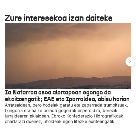
Zure interesekoa izan daiteke
Ia Nafarroa osoa alertapean egongo da
ekaitzengatik; EAE eta Iparraldea, abisu horian
Arratsaldean, bero hodeiak garatu eta zaparrada trumoitsuak,
txingorra eta haize bolada gogorrak espero dira, bereziki
lurraldearen ekialdean. Ebroko Konfederazio Hidrografikoak
ohartarazi duenez, uholdeak egon litezke euriteengatik.