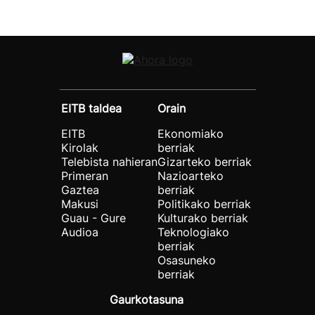
EITB taldea
Orain
EITB
Ekonomiako
Kirolak
berriak
Telebista nahieran
Gizarteko berriak
Primeran
Nazioarteko
Gaztea
berriak
Makusi
Politikako berriak
Guau - Gure
Kulturako berriak
Audioa
Teknologiako
berriak
Osasuneko
berriak
Gaurkotasuna