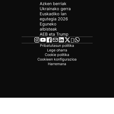
Azken berriak
Ukrainako gerra
Euskadiko lan
egutegia 2026
Eguneko
albisteak
AEB eta Trump
Pribatutasun politika
Lege oharra
Cookie politika
Cookieen konfigurazioa
Harremana