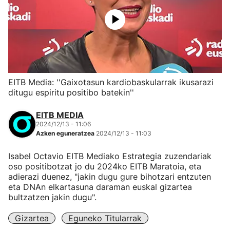
EITB Media: ''Gaixotasun kardiobaskularrak ikusarazi
ditugu espiritu positibo batekin''
EITB MEDIA
2024/12/13 - 11:06
Azken eguneratzea
2024/12/13 - 11:03
Isabel Octavio EITB Mediako Estrategia zuzendariak
oso positibotzat jo du 2024ko EITB Maratoia, eta
adierazi duenez, "jakin dugu gure bihotzari entzuten
eta DNAn elkartasuna daraman euskal gizartea
bultzatzen jakin dugu".
Gizartea
Eguneko Titularrak