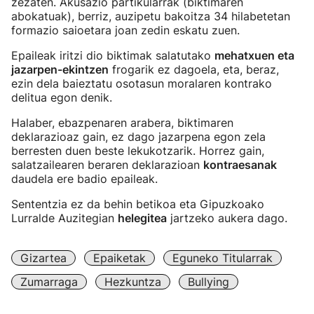
zezaten. Akusazio partikularrak (biktimaren
abokatuak), berriz, auzipetu bakoitza 34 hilabetetan
formazio saioetara joan zedin eskatu zuen.
Epaileak iritzi dio biktimak salatutako
mehatxuen eta
jazarpen-ekintzen
frogarik ez dagoela, eta, beraz,
ezin dela baieztatu osotasun moralaren kontrako
delitua egon denik.
Halaber, ebazpenaren arabera, biktimaren
deklarazioaz gain, ez dago jazarpena egon zela
berresten duen beste lekukotzarik. Horrez gain,
salatzailearen beraren deklarazioan
kontraesanak
daudela ere badio epaileak.
Sententzia ez da behin betikoa eta Gipuzkoako
Lurralde Auzitegian
helegitea
jartzeko aukera dago.
Gizartea
Epaiketak
Eguneko Titularrak
Zumarraga
Hezkuntza
Bullying