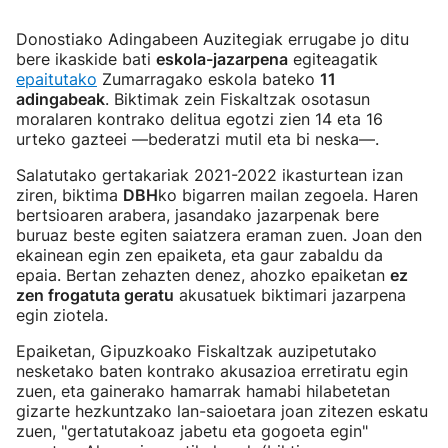
Donostiako Adingabeen Auzitegiak errugabe jo ditu
bere ikaskide bati
eskola-jazarpena
egiteagatik
epaitutako
Zumarragako eskola bateko
11
adingabeak
. Biktimak zein Fiskaltzak osotasun
moralaren kontrako delitua egotzi zien 14 eta 16
urteko gazteei —bederatzi mutil eta bi neska—.
Salatutako gertakariak 2021-2022 ikasturtean izan
ziren, biktima
DBH
ko bigarren mailan zegoela. Haren
bertsioaren arabera, jasandako jazarpenak bere
buruaz beste egiten saiatzera eraman zuen. Joan den
ekainean egin zen epaiketa, eta gaur zabaldu da
epaia. Bertan zehazten denez, ahozko epaiketan
ez
zen frogatuta geratu
akusatuek biktimari jazarpena
egin ziotela.
Epaiketan, Gipuzkoako Fiskaltzak auzipetutako
nesketako baten kontrako akusazioa erretiratu egin
zuen, eta gainerako hamarrak hamabi hilabetetan
gizarte hezkuntzako lan-saioetara joan zitezen eskatu
zuen, "gertatutakoaz jabetu eta gogoeta egin"