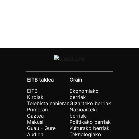
EITB taldea
Orain
EITB
Ekonomiako
Kirolak
berriak
Telebista nahieran
Gizarteko berriak
Primeran
Nazioarteko
Gaztea
berriak
Makusi
Politikako berriak
Guau - Gure
Kulturako berriak
Audioa
Teknologiako