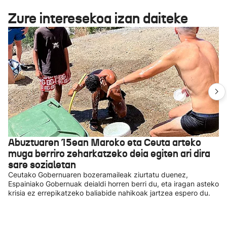
Zure interesekoa izan daiteke
Abuztuaren 15ean Maroko eta Ceuta arteko
muga berriro zeharkatzeko deia egiten ari dira
sare sozialetan
Ceutako Gobernuaren bozeramaileak ziurtatu duenez,
Espainiako Gobernuak deialdi horren berri du, eta iragan asteko
krisia ez errepikatzeko baliabide nahikoak jartzea espero du.