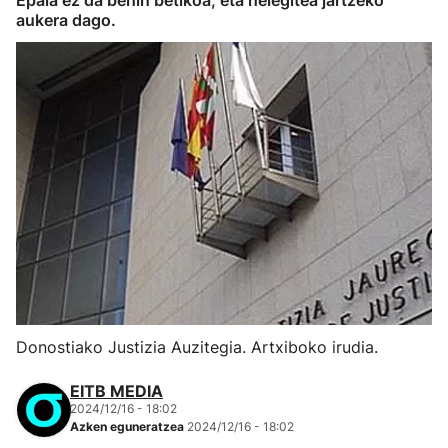
Epaia ez da behin betikoa, eta helegitea jartzeko
aukera dago.
Donostiako Justizia Auzitegia. Artxiboko irudia.
EITB MEDIA
2024/12/16 - 18:02
Azken eguneratzea
2024/12/16 - 18:02