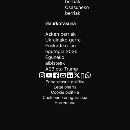
berriak
Osasuneko
berriak
Gaurkotasuna
Azken berriak
Ukrainako gerra
Euskadiko lan
egutegia 2026
Eguneko
albisteak
AEB eta Trump
Pribatutasun politika
Lege oharra
Cookie politika
Cookieen konfigurazioa
Harremana