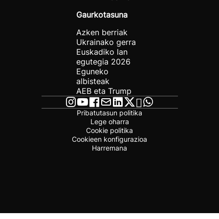
Gaurkotasuna
Azken berriak
Ukrainako gerra
Euskadiko lan
egutegia 2026
Eguneko
albisteak
AEB eta Trump
Pribatutasun politika
Lege oharra
Cookie politika
Cookieen konfigurazioa
Harremana