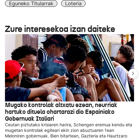
Eguneko Titularrak
Loteria
Zure interesekoa izan daiteke
Mugako kontrolak altxatu ezean, neurriak
hartuko dituela ohartarazi dio Espainiako
Gobernuak Italiari
Ceutan piztutako krisiaren harira, Schengen eremua kendu eta
mugetan kontrolak egiteari ekin zion abuztuaren 1ean
Meloniren gobernuak. Bien bitartean, Gazteria eta Haurtzaro