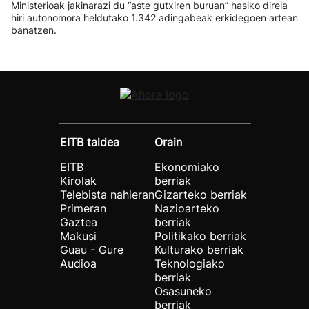
Ministerioak jakinarazi du “aste gutxiren buruan” hasiko direla
hiri autonomora heldutako 1.342 adingabeak erkidegoen artean
banatzen.
EITB taldea
Orain
EITB
Ekonomiako
Kirolak
berriak
Telebista nahieran
Gizarteko berriak
Primeran
Nazioarteko
Gaztea
berriak
Makusi
Politikako berriak
Guau - Gure
Kulturako berriak
Audioa
Teknologiako
berriak
Osasuneko
berriak