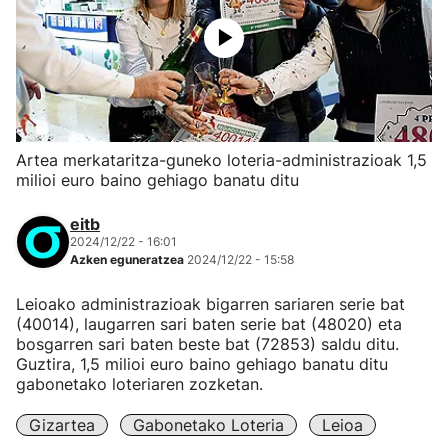
Artea merkataritza-guneko loteria-administrazioak 1,5
milioi euro baino gehiago banatu ditu
eitb
2024/12/22 - 16:01
Azken eguneratzea
2024/12/22 - 15:58
Leioako administrazioak bigarren sariaren serie bat
(40014), laugarren sari baten serie bat (48020) eta
bosgarren sari baten beste bat (72853) saldu ditu.
Guztira, 1,5 milioi euro baino gehiago banatu ditu
gabonetako loteriaren zozketan.
Gizartea
Gabonetako Loteria
Leioa