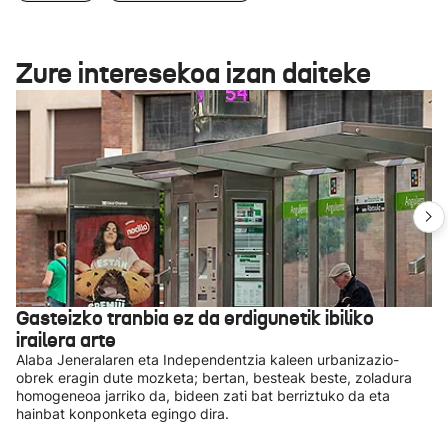
Zure interesekoa izan daiteke
Gasteizko tranbia ez da erdigunetik ibiliko
irailera arte
Alaba Jeneralaren eta Independentzia kaleen urbanizazio-
obrek eragin dute mozketa; bertan, besteak beste, zoladura
homogeneoa jarriko da, bideen zati bat berriztuko da eta
hainbat konponketa egingo dira.