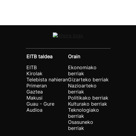
EITB taldea
Orain
EITB
Ekonomiako
Kirolak
berriak
Telebista nahieran
Gizarteko berriak
Primeran
Nazioarteko
Gaztea
berriak
Makusi
Politikako berriak
Guau - Gure
Kulturako berriak
Audioa
Teknologiako
berriak
Osasuneko
berriak