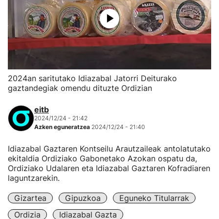
2024an saritutako Idiazabal Jatorri Deiturako
gaztandegiak omendu dituzte Ordizian
eitb
2024/12/24 - 21:42
Azken eguneratzea
2024/12/24 - 21:40
Idiazabal Gaztaren Kontseilu Arautzaileak antolatutako
ekitaldia Ordiziako Gabonetako Azokan ospatu da,
Ordiziako Udalaren eta Idiazabal Gaztaren Kofradiaren
laguntzarekin.
Gizartea
Gipuzkoa
Eguneko Titularrak
Ordizia
Idiazabal Gazta