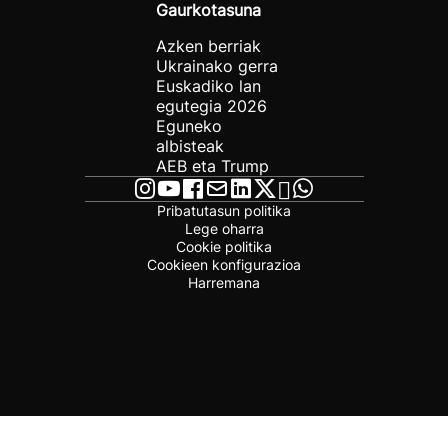
Gaurkotasuna
Azken berriak
Ukrainako gerra
Euskadiko lan
egutegia 2026
Eguneko
albisteak
AEB eta Trump
Pribatutasun politika
Lege oharra
Cookie politika
Cookieen konfigurazioa
Harremana