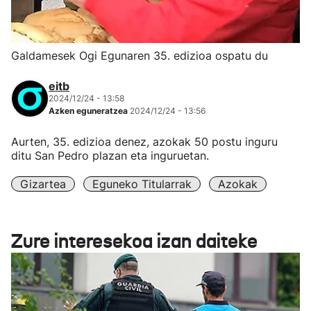
Galdamesek Ogi Egunaren 35. edizioa ospatu du
eitb
2024/12/24 - 13:58
Azken eguneratzea
2024/12/24 - 13:56
Aurten, 35. edizioa denez, azokak 50 postu inguru
ditu San Pedro plazan eta inguruetan.
Gizartea
Eguneko Titularrak
Azokak
Zure interesekoa izan daiteke