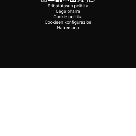
Pribatutasun politika
Lege oharra
Cookie politika
Cookieen konfigurazioa
Harremana