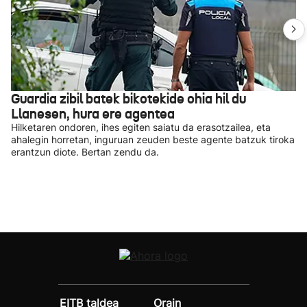
Guardia zibil batek bikotekide ohia hil du
Llanesen, hura ere agentea
Hilketaren ondoren, ihes egiten saiatu da erasotzailea, eta
ahalegin horretan, inguruan zeuden beste agente batzuk tiroka
erantzun diote. Bertan zendu da.
EITB taldea
Orain