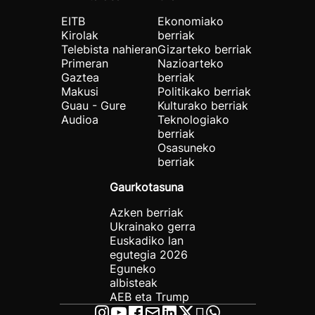
EITB
Ekonomiako
Kirolak
berriak
Telebista nahieran
Gizarteko berriak
Primeran
Nazioarteko
Gaztea
berriak
Makusi
Politikako berriak
Guau - Gure
Kulturako berriak
Audioa
Teknologiako
berriak
Osasuneko
berriak
Gaurkotasuna
Azken berriak
Ukrainako gerra
Euskadiko lan
egutegia 2026
Eguneko
albisteak
AEB eta Trump