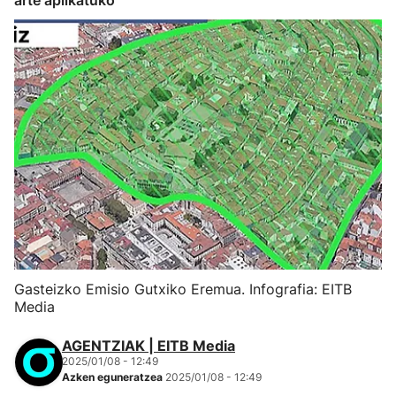
arte aplikatuko
Gasteizko Emisio Gutxiko Eremua. Infografia: EITB
Media
AGENTZIAK | EITB Media
2025/01/08 - 12:49
Azken eguneratzea
2025/01/08 - 12:49