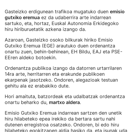
Gasteizko erdigunean trafikoa mugatuko duen
emisio
gutxiko eremua
ez da udaberrira arte indarrean
sartuko, eta, hortaz, Euskal Autonomia Erkidegoko
hiru hiriburuetatik azkena izango da.
Azaroan, Gasteizko osoko bilkurak hiriko Emisio
Gutxiko Eremua (EGE) arautuko duen ordenantza
onartu zuen, behin-behinean, EH Bildu, EAJ eta PSE-
EEren aldeko botoekin.
Ordenantza publikoa izango da datorren urtarrilaren
14ra arte, herritarren eta erakunde publikoen
ekarpenak jasotzeko. Ondoren, alegazioak testuan
gehitu ala ez erabakiko dute.
Hori amaituta, batzordeak eta udalbatzak ordenantza
onartu beharko du,
martxo aldera
.
Emisio Gutxiko Eremua indarrean sartzen den unetik
hiru hilabeteko epea irekiko da bertara sartu nahi
dutenen erregistroa osatzeko. Ondoren, bi edo hiru
hilabeteko egokitzapen aldia hasiko da, eta isunak uda