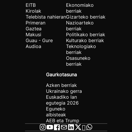
EITB
Ekonomiako
Kirolak
berriak
Telebista nahieran
Gizarteko berriak
Primeran
Nazioarteko
Gaztea
berriak
Makusi
Politikako berriak
Guau - Gure
Kulturako berriak
Audioa
Teknologiako
berriak
Osasuneko
berriak
Gaurkotasuna
Azken berriak
Ukrainako gerra
Euskadiko lan
egutegia 2026
Eguneko
albisteak
AEB eta Trump