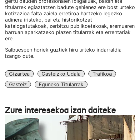
gertu dauden profesionalen ibilgailuak, baldin eta
titularrek egiaztatzen badute gehienez ere bost urteko
kotizazioa falta zaiela erretiroa hartzeko legezko
adinera iristeko, bai eta historikotzat
katalogatutakoak, zerbitzu publikoetakoak, eremuaren
barruan aparkatzeko plazen titularrak eta errentariak
ere.
Salbuespen horiek guztiek hiru urteko indarraldia
izango dute.
Gizartea
Gasteizko Udala
Trafikoa
Gasteiz
Eguneko Titularrak
Zure interesekoa izan daiteke