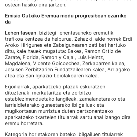
ostean hasiko dira jartzen.
Emisio Gutxiko Eremua modu progresiboan ezarriko
da
Lehen fasean
, bizitegi-lehentasuneko eremutik
trafikoa kentzea da helburua. Zehazki, alde horrek Erdi
Aroko Hirigunea eta Zabalgunearen zati bat hartuko
ditu, kale hauek mugatuta: Bakea, Ramon Ortiz de
Zarate, Florida, Ramon y Cajal, Luis Heintz,
Magdalena, Vicente Goicoechea, Zerkabarren kalea,
Jesusen Zerbitzarien Fundatzailearen kalea, Arriagako
atea eta San Ignazio Loiolakoaren kalea.
Egoiliarrak, aparkatzeko plazak eskuratzen
dituztenak, merkataritza eta zerbitzu
establezimenduetako langileak, zamalanetarako eta
larrialdietarako guneetarako ibilgailuak eta
mugikortasun murriztua duten pertsonentzako
aparkatzeko txartelen titularrak sartu ahal izango dira
eremu horretara.
Kategoria horietakoren bateko ibilgailuen titularrek