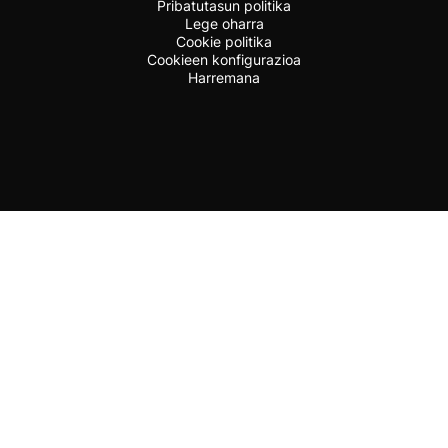
Pribatutasun politika
Lege oharra
Cookie politika
Cookieen konfigurazioa
Harremana