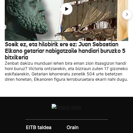
Sosik ez, eta hilobirik ere ez: Juan Sebastian
Elkano getariar nabigatzaile handiari buruzko 5
bitxikeria
Zenbat dakizu munduari lehen bira eman zion itsasgizon handi
honi buruz? Victoria ontziarekin, eta biziraun zuten 17 gizoneko
eskifaiarekin, Getarian lehorreratu zenetik 504 urte betetzen
diren honetan, Elkanoren figura lerroburuetara ekarri nahi dugu.
EITB taldea
Orain