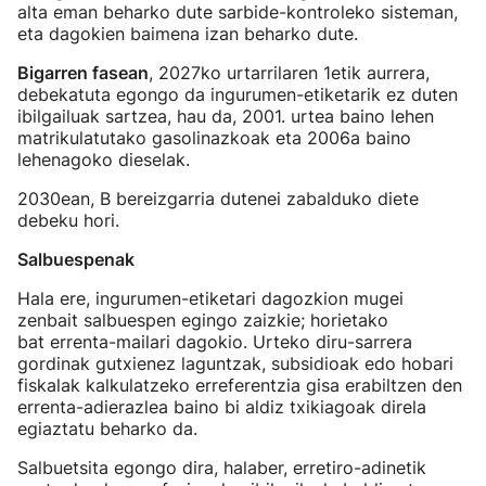
alta eman beharko dute sarbide-kontroleko sisteman,
eta dagokien baimena izan beharko dute.
Bigarren fasean
, 2027ko urtarrilaren 1etik aurrera,
debekatuta egongo da ingurumen-etiketarik ez duten
ibilgailuak sartzea, hau da, 2001. urtea baino lehen
matrikulatutako gasolinazkoak eta 2006a baino
lehenagoko dieselak.
2030ean, B bereizgarria dutenei zabalduko diete
debeku hori.
Salbuespenak
Hala ere, ingurumen-etiketari dagozkion mugei
zenbait salbuespen egingo zaizkie; horietako
bat errenta-mailari dagokio. Urteko diru-sarrera
gordinak gutxienez laguntzak, subsidioak edo hobari
fiskalak kalkulatzeko erreferentzia gisa erabiltzen den
errenta-adierazlea baino bi aldiz txikiagoak direla
egiaztatu beharko da.
Salbuetsita egongo dira, halaber, erretiro-adinetik