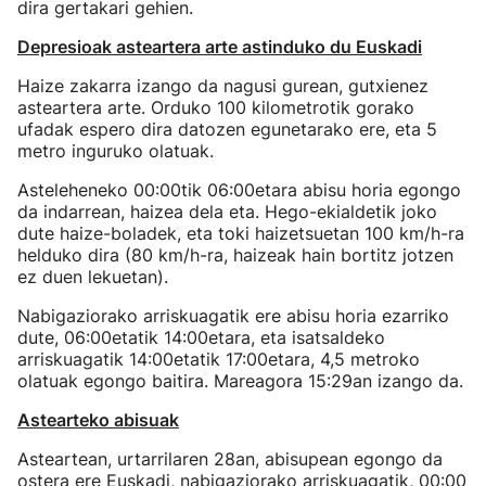
dira gertakari gehien.
Depresioak asteartera arte astinduko du Euskadi
Haize zakarra izango da nagusi gurean, gutxienez
asteartera arte. Orduko 100 kilometrotik gorako
ufadak espero dira datozen egunetarako ere, eta 5
metro inguruko olatuak.
Asteleheneko 00:00tik 06:00etara abisu horia egongo
da indarrean, haizea dela eta. Hego-ekialdetik joko
dute haize-boladek, eta toki haizetsuetan 100 km/h-ra
helduko dira (80 km/h-ra, haizeak hain bortitz jotzen
ez duen lekuetan).
Nabigaziorako arriskuagatik ere abisu horia ezarriko
dute, 06:00etatik 14:00etara, eta isatsaldeko
arriskuagatik 14:00etatik 17:00etara, 4,5 metroko
olatuak egongo baitira. Mareagora 15:29an izango da.
Astearteko abisuak
Asteartean, urtarrilaren 28an, abisupean egongo da
ostera ere Euskadi, nabigaziorako arriskuagatik, 00:00