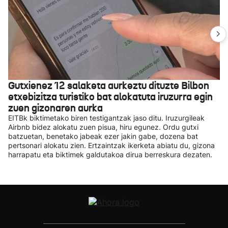
Gutxienez 12 salaketa aurkeztu dituzte Bilbon
etxebizitza turistiko bat alokatuta iruzurra egin
zuen gizonaren aurka
EITBk biktimetako biren testigantzak jaso ditu. Iruzurgileak
Airbnb bidez alokatu zuen pisua, hiru egunez. Ordu gutxi
batzuetan, benetako jabeak ezer jakin gabe, dozena bat
pertsonari alokatu zien. Ertzaintzak ikerketa abiatu du, gizona
harrapatu eta biktimek galdutakoa dirua berreskura dezaten.