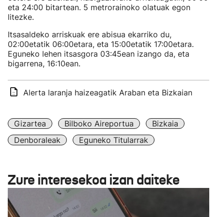
eta 24:00 bitartean. 5 metrorainoko olatuak egon
litezke.
Itsasaldeko arriskuak ere abisua ekarriko du,
02:00etatik 06:00etara, eta 15:00etatik 17:00etara.
Eguneko lehen itsasgora 03:45ean izango da, eta
bigarrena, 16:10ean.
Alerta laranja haizeagatik Araban eta Bizkaian
Gizartea
Bilboko Aireportua
Bizkaia
Denboraleak
Eguneko Titularrak
Zure interesekoa izan daiteke