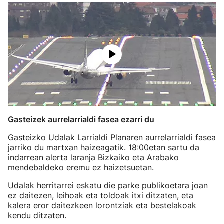
Gasteizek aurrelarrialdi fasea ezarri du
Gasteizko Udalak Larrialdi Planaren aurrelarrialdi fasea
jarriko du martxan haizeagatik. 18:00etan sartu da
indarrean alerta laranja Bizkaiko eta Arabako
mendebaldeko eremu ez haizetsuetan.
Udalak herritarrei eskatu die parke publikoetara joan
ez daitezen, leihoak eta toldoak itxi ditzaten, eta
kalera eror daitezkeen lorontziak eta bestelakoak
kendu ditzaten.