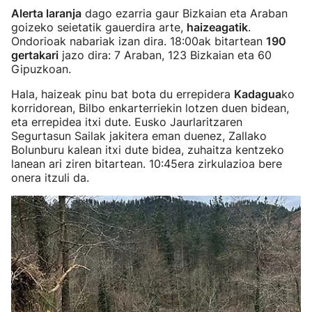
Alerta laranja
dago ezarria gaur Bizkaian eta Araban
goizeko seietatik gauerdira arte,
haizeagatik
.
Ondorioak nabariak izan dira. 18:00ak bitartean
190
gertakari
jazo dira: 7 Araban, 123 Bizkaian eta 60
Gipuzkoan.
Hala, haizeak pinu bat bota du errepidera
Kadagua
ko
korridorean, Bilbo enkarterriekin lotzen duen bidean,
eta errepidea itxi dute. Eusko Jaurlaritzaren
Segurtasun Sailak jakitera eman duenez, Zallako
Bolunburu kalean itxi dute bidea, zuhaitza kentzeko
lanean ari ziren bitartean. 10:45era zirkulazioa bere
onera itzuli da.