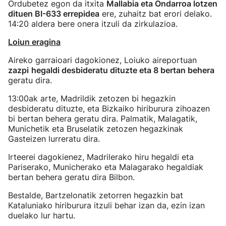
Ordubetez egon da itxita
Mallabia eta Ondarroa lotzen
dituen BI-633 errepidea
ere, zuhaitz bat erori delako.
14:20 aldera bere onera itzuli da zirkulazioa.
Loiun eragina
Aireko garraioari dagokionez, Loiuko aireportuan
zazpi
hegaldi desbideratu dituzte eta 8 bertan behera
geratu dira.
13:00ak arte, Madrildik zetozen bi hegazkin
desbideratu dituzte, eta Bizkaiko hiriburura zihoazen
bi bertan behera geratu dira. Palmatik, Malagatik,
Munichetik eta Bruselatik zetozen hegazkinak
Gasteizen lurreratu dira.
Irteerei dagokienez, Madrilerako hiru hegaldi eta
Pariserako, Municherako eta Malagarako hegaldiak
bertan behera geratu dira Bilbon.
Bestalde, Bartzelonatik zetorren hegazkin bat
Kataluniako hiriburura itzuli behar izan da, ezin izan
duelako lur hartu.