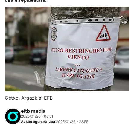
dira errepideetara.
Getxo. Argazkia: EFE
eitb media
2025/01/26 - 08:51
Azken eguneratzea
2025/01/26 - 22:55