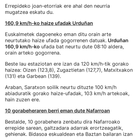
Errepideko joan-etorriak ere ahal den neurria
mugatzea eskatu du.
160,9 km/h-ko haize ufadak Urduñan
Euskalmetek dagoeneko eman ditu orain arte
neurtutako haize ufada gogorrenen datuak.
Urduñan
160,9 km/h-ko
ufada bat neurtu dute 08:10 aldera,
orain arteko gogorrena.
Beste lau estaziotan ere izan da 120 km/h-tik gorako
haizea: Oizen (123,8), Zugaztietan (127,7), Matxitxakon
(131) eta Garbean (139).
Araban, Saratxon soilik neurtu dituzte 100 km/h
abiaduratik gorako haize-ufadak, 103 km/h artekoak,
hain zuzen ere.
10 gorabeheraren berri eman dute Nafarroan
Bestalde, 10 gorabehera zenbatu dira Nafarroako
errepide sarean, galtzadara adarrak erortzeagatik,
gehienak. Bidasoa eskualdean eta Baztan bailaran izan