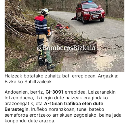
Haizeak botatako zuhaitz bat, errepidean. Argazkia:
Bizkaiko Suhiltzaileak
Andoanien, berriz,
GI-3091
errepidea, Leizaranekin
lotzen duena, itxi egin dute haizeak eragindako
arazoengatik; eta
A-15ean trafikoa eten dute
Berastegin
, Iruñeko noranzkoan, tunel bateko
semaforoa erortzeko arriskuan zegoelako, baina jada
konpondu dute arazoa.