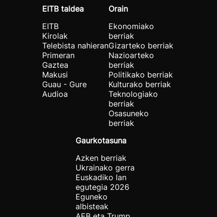
EITB taldea
Orain
EITB
Ekonomiako
Kirolak
berriak
Telebista nahieran
Gizarteko berriak
Primeran
Nazioarteko
Gaztea
berriak
Makusi
Politikako berriak
Guau - Gure
Kulturako berriak
Audioa
Teknologiako
berriak
Osasuneko
berriak
Gaurkotasuna
Azken berriak
Ukrainako gerra
Euskadiko lan
egutegia 2026
Eguneko
albisteak
AEB eta Trump