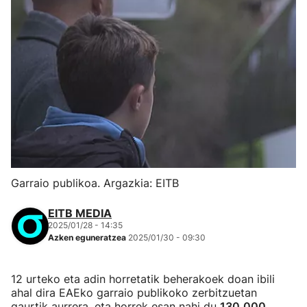
Garraio publikoa. Argazkia: EITB
EITB MEDIA
2025/01/28 - 14:35
Azken eguneratzea
2025/01/30 - 09:30
12 urteko eta adin horretatik beherakoek doan ibili
ahal dira EAEko garraio publikoko zerbitzuetan
gaurtik aurrera, eta horrek esan nahi du
130.000