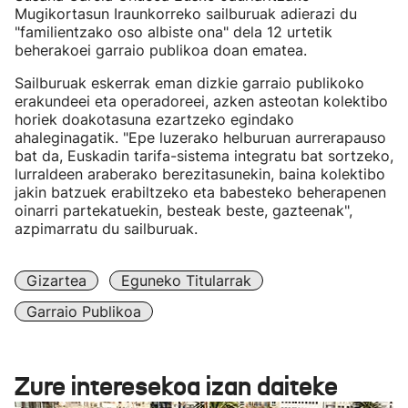
Mugikortasun Iraunkorreko sailburuak adierazi du
"familientzako oso albiste ona" dela 12 urtetik
beherakoei garraio publikoa doan ematea.
Sailburuak eskerrak eman dizkie garraio publikoko
erakundeei eta operadoreei, azken asteotan kolektibo
horiek doakotasuna ezartzeko egindako
ahaleginagatik. "Epe luzerako helburuan aurrerapauso
bat da, Euskadin tarifa-sistema integratu bat sortzeko,
lurraldeen araberako berezitasunekin, baina kolektibo
jakin batzuek erabiltzeko eta babesteko beherapenen
oinarri partekatuekin, besteak beste, gazteenak",
azpimarratu du sailburuak.
Gizartea
Eguneko Titularrak
Garraio Publikoa
Zure interesekoa izan daiteke