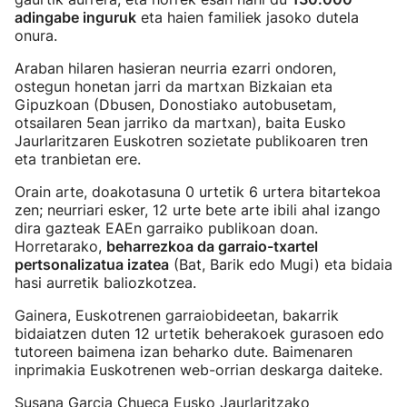
adingabe inguruk
eta haien familiek jasoko dutela
onura.
Araban hilaren hasieran neurria ezarri ondoren,
ostegun honetan jarri da martxan Bizkaian eta
Gipuzkoan (Dbusen, Donostiako autobusetam,
otsailaren 5ean jarriko da martxan), baita Eusko
Jaurlaritzaren Euskotren sozietate publikoaren tren
eta tranbietan ere.
Orain arte, doakotasuna 0 urtetik 6 urtera bitartekoa
zen; neurriari esker, 12 urte bete arte ibili ahal izango
dira gazteak EAEn garraiko publikoan doan.
Horretarako,
beharrezkoa da garraio-txartel
pertsonalizatua izatea
(Bat, Barik edo Mugi) eta bidaia
hasi aurretik baliozkotzea.
Gainera, Euskotrenen garraiobideetan, bakarrik
bidaiatzen duten 12 urtetik beherakoek gurasoen edo
tutoreen baimena izan beharko dute. Baimenaren
inprimakia Euskotrenen web-orrian deskarga daiteke.
Susana Garcia Chueca Eusko Jaurlaritzako