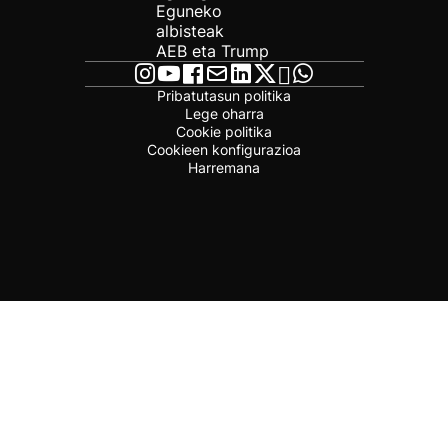
Eguneko
albisteak
AEB eta Trump
Pribatutasun politika
Lege oharra
Cookie politika
Cookieen konfigurazioa
Harremana