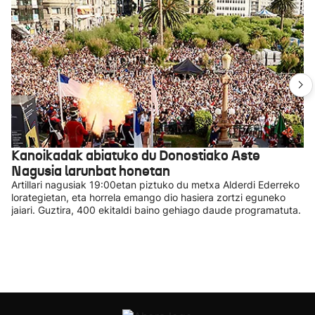
Kanoikadak abiatuko du Donostiako Aste
Nagusia larunbat honetan
Artillari nagusiak 19:00etan piztuko du metxa Alderdi Ederreko
lorategietan, eta horrela emango dio hasiera zortzi eguneko
jaiari. Guztira, 400 ekitaldi baino gehiago daude programatuta.