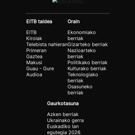
EITB taldea
Orain
EITB
Ekonomiako
Kirolak
berriak
Telebista nahieran
Gizarteko berriak
Primeran
Nazioarteko
Gaztea
berriak
Makusi
Politikako berriak
Guau - Gure
Kulturako berriak
Audioa
Teknologiako
berriak
Osasuneko
berriak
Gaurkotasuna
Azken berriak
Ukrainako gerra
Euskadiko lan
egutegia 2026