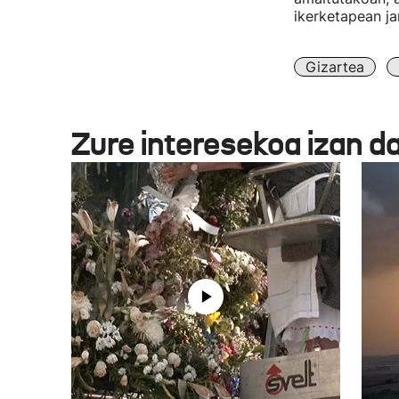
ikerketapean jar
Gizartea
Zure interesekoa izan d