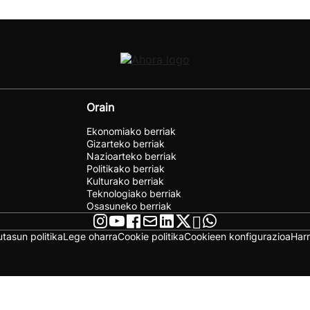
Orain
Ekonomiako berriak
Gizarteko berriak
Nazioarteko berriak
Politikako berriak
Kulturako berriak
Teknologiako berriak
Osasuneko berriak
utasun politika
Lege oharra
Cookie politika
Cookieen konfigurazioa
Har