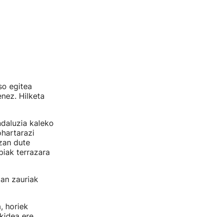
o egitea
nez. Hilketa
ndaluzia kaleko
ohartarazi
zan dute
iak terrazara
an zauriak
, horiek
ekidea ere