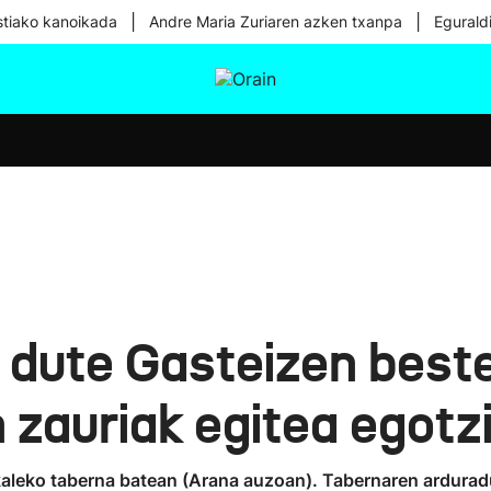
|
|
tiako kanoikada
Andre Maria Zuriaren azken txanpa
Egurald
tura
Ikusmiran
Egural
Osasuna
Teknologia
u dute Gasteizen beste
 zauriak egitea egotz
 kaleko taberna batean (Arana auzoan). Tabernaren ardurad