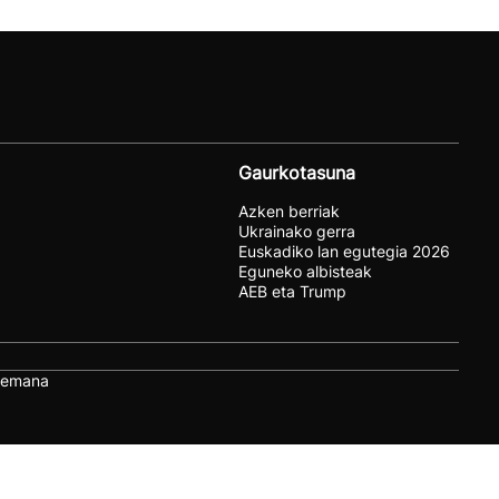
Gaurkotasuna
Azken berriak
Ukrainako gerra
Euskadiko lan egutegia 2026
Eguneko albisteak
AEB eta Trump
remana