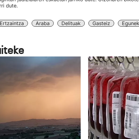
ri dute.
Ertzaintza
Araba
Delituak
Gasteiz
Egunek
aiteke