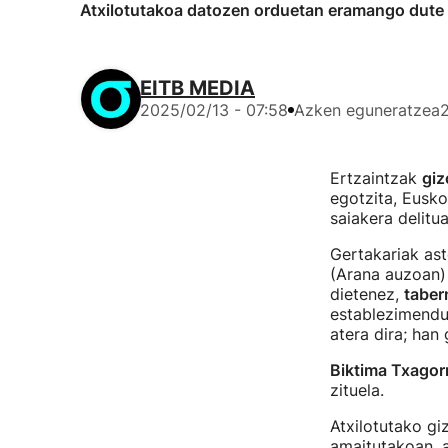
Atxilotutakoa datozen orduetan eramango dute e
EITB MEDIA
2025/02/13 - 07:58
Azken eguneratzea
Ertzaintzak
giz
egotzita, Eusko
saiakera delitua
Gertakariak ast
(Arana auzoan
dietenez,
taber
establezimendu
atera dira; han
Biktima Txagorr
zituela.
Atxilotutako gi
amaitutakoan, a