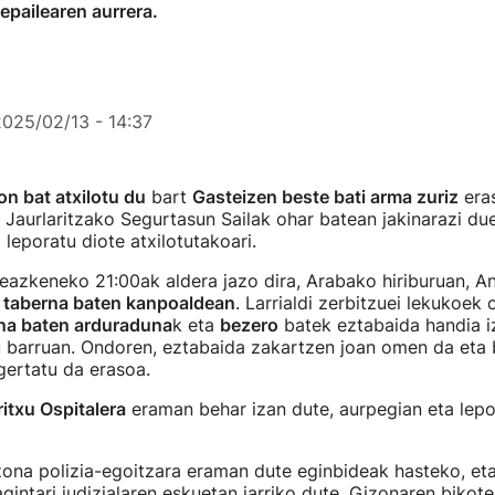
pailearen aurrera.
2025/02/13 - 14:37
on bat atxilotu du
bart
Gasteizen beste bati arma zuriz
eras
 Jaurlaritzako Segurtasun Sailak ohar batean jakinarazi due
 leporatu diote atxilotutakoari.
eazkeneko 21:00ak aldera jazo dira, Arabako hiriburuan, A
)
taberna baten kanpoaldean
. Larrialdi zerbitzuei lekukoek 
na baten arduraduna
k eta
bezero
batek eztabaida handia i
 barruan. Ondoren, eztabaida zakartzen joan omen da eta b
 gertatu da erasoa.
itxu Ospitalera
eraman behar izan dute, aurpegian eta lepo
zona polizia-egoitzara eraman dute eginbideak hasteko, eta
gintari judizialaren eskuetan jarriko dute. Gizonaren bikot