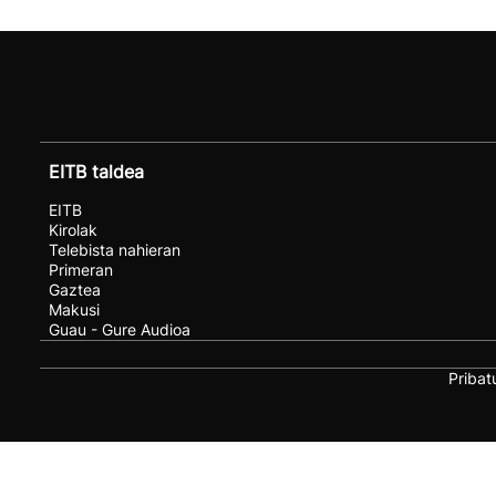
EITB taldea
EITB
Kirolak
Telebista nahieran
Primeran
Gaztea
Makusi
Guau - Gure Audioa
Pribat