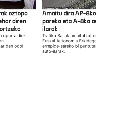
rak oztopo
Amaitu dira AP-8ko Irun
ehar diren
pareko eta A-8ko auto-
ortzeko
ilarak
a oporraldiek
Trafiko Sailak amaitutzat eman ditu
an
Euskal Autonomia Erkidegoko
har den odol
errepide-sareko bi puntutan sortutak
auto-ilarak.