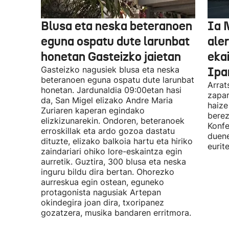
Blusa eta neska beteranoen
Ia 
eguna ospatu dute larunbat
ale
honetan Gasteizko jaietan
eka
Gasteizko nagusiek blusa eta neska
Ipa
beteranoen eguna ospatu dute larunbat
Arrat
honetan. Jardunaldia 09:00etan hasi
zapar
da, San Migel elizako Andre Maria
haize
Zuriaren kaperan egindako
berez
elizkizunarekin. Ondoren, beteranoek
Konfe
erroskillak eta ardo gozoa dastatu
duene
dituzte, elizako balkoia hartu eta hiriko
eurit
zaindariari ohiko lore-eskaintza egin
aurretik. Guztira, 300 blusa eta neska
inguru bildu dira bertan. Ohorezko
aurreskua egin ostean, eguneko
protagonista nagusiak Artepan
okindegira joan dira, txoripanez
gozatzera, musika bandaren erritmora.