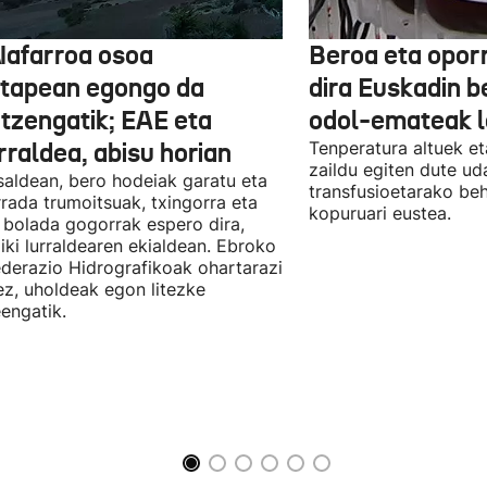
Nafarroa osoa
Beroa eta opor
rtapean egongo da
dira Euskadin b
itzengatik; EAE eta
odol-emateak l
rraldea, abisu horian
Tenperatura altuek et
zaildu egiten dute ud
saldean, bero hodeiak garatu eta
transfusioetarako be
rada trumoitsuak, txingorra eta
kopuruari eustea.
 bolada gogorrak espero dira,
iki lurraldearen ekialdean. Ebroko
derazio Hidrografikoak ohartarazi
z, uholdeak egon litezke
eengatik.