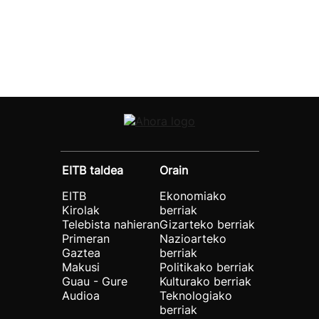
EITB taldea
Orain
EITB
Ekonomiako
Kirolak
berriak
Telebista nahieran
Gizarteko berriak
Primeran
Nazioarteko
Gaztea
berriak
Makusi
Politikako berriak
Guau - Gure
Kulturako berriak
Audioa
Teknologiako
berriak