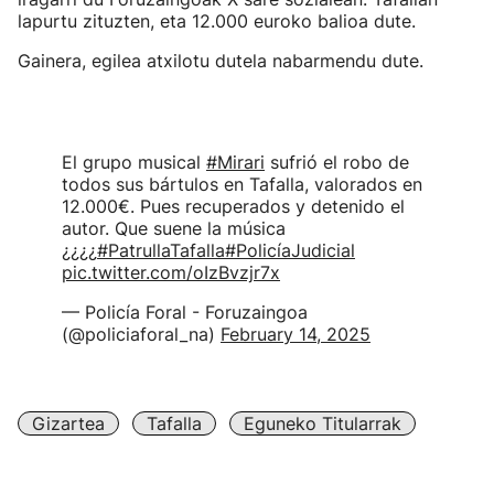
lapurtu zituzten, eta 12.000 euroko balioa dute.
Gainera, egilea atxilotu dutela nabarmendu dute.
El grupo musical
#Mirari
sufrió el robo de
todos sus bártulos en Tafalla, valorados en
12.000€. Pues recuperados y detenido el
autor. Que suene la música
¿¿¿¿
#PatrullaTafalla
#PolicíaJudicial
pic.twitter.com/oIzBvzjr7x
— Policía Foral - Foruzaingoa
(@policiaforal_na)
February 14, 2025
Gizartea
Tafalla
Eguneko Titularrak