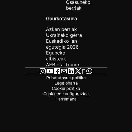
Osasuneko
berriak
Gaurkotasuna
Azken berriak
Ukrainako gerra
Euskadiko lan
egutegia 2026
Eguneko
albisteak
AEB eta Trump
Pribatutasun politika
Lege oharra
Cookie politika
Cookieen konfigurazioa
Harremana