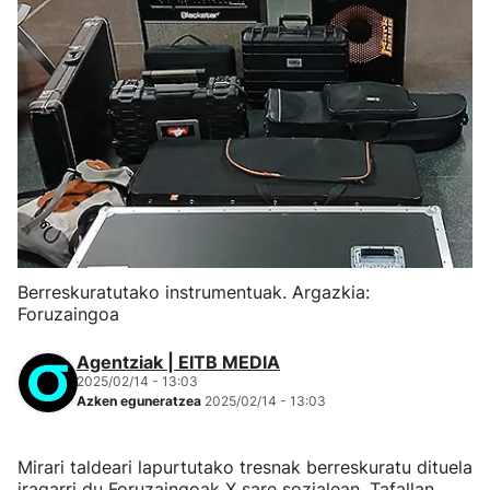
Berreskuratutako instrumentuak. Argazkia:
Foruzaingoa
Agentziak | EITB MEDIA
2025/02/14 - 13:03
Azken eguneratzea
2025/02/14 - 13:03
Mirari taldeari lapurtutako tresnak berreskuratu dituela
iragarri du Foruzaingoak X sare sozialean. Tafallan