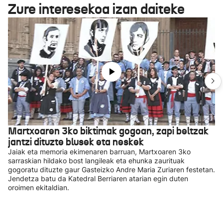
Zure interesekoa izan daiteke
Martxoaren 3ko biktimak gogoan, zapi beltzak
jantzi dituzte blusek eta neskek
Jaiak eta memoria ekimenaren barruan, Martxoaren 3ko
sarraskian hildako bost langileak eta ehunka zaurituak
gogoratu dituzte gaur Gasteizko Andre Maria Zuriaren festetan.
Jendetza batu da Katedral Berriaren atarian egin duten
oroimen ekitaldian.