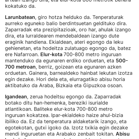
kokatuko da.
Larunbatean
, giro hotza helduko da. Tenperaturak
aurreko eguneko balio berdintsuetan geldituko dira.
Zaparradak eta prezipitazioak, oro har, ahulak izango
dira, eta lurraldearen mendebaldean izango dute
eraginik handiena. Ekialdean, ateri egongo da leku
gehienetan, eta hodeitza zulatuago egongo da, batez
ere Nafarroan.
Elur-kota
700-800 metro inguruan
mantenduko da egunaren erdiko orduetan, eta
500-
700 metroan
, berriz, goizean eta egunaren azken
orduetan. Gainera, barnealdeko hainbat lekutan izotza
egin dezake. Hori dela eta, elurragatiko abisu horia
aktibatuko da Araba, Bizkaia eta Gipuzkoa osoan.
Igandean
, zerua hodeitsu egongo da. Zaparradak
botako ditu han-hemenka, bereziki isurialde
atlantikoan. Baliteke elur-kota 700-800 metro
inguruan kokatzea. Ipar-ekialdeko haize ahul-bizia
ibiliko da. Ez da tenperatura aldaketarik izango, eta
egotekotan, gutxi igoko da. Izotz txikia egin dezake
mendi inguruetan eta Arabako zenbait tokitan.
Abisu