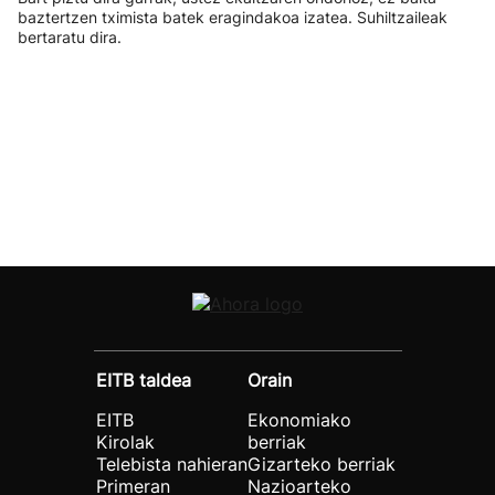
baztertzen tximista batek eragindakoa izatea. Suhiltzaileak
bertaratu dira.
EITB taldea
Orain
EITB
Ekonomiako
Kirolak
berriak
Telebista nahieran
Gizarteko berriak
Primeran
Nazioarteko