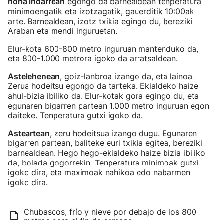
horia indarrean
egongo da barnealdean tenperatura
minimoengatik eta izotzagatik, gauerditik 10:00ak
arte. Barnealdean, izotz txikia egingo du, bereziki
Araban eta mendi inguruetan.
Elur-kota 600-800 metro inguruan mantenduko da,
eta 800-1.000 metrora igoko da arratsaldean.
Astelehenean
, goiz-lanbroa izango da, eta lainoa.
Zerua hodeitsu egongo da tarteka. Ekialdeko haize
ahul-bizia ibiliko da. Elur-kotak gora egingo du, eta
egunaren bigarren partean 1.000 metro inguruan egon
daiteke. Tenperatura gutxi igoko da.
Asteartean
, zeru hodeitsua izango dugu. Egunaren
bigarren partean, baliteke euri txikia egitea, bereziki
barnealdean. Hego hego-ekialdeko haize bizia ibiliko
da, bolada gogorrekin. Tenperatura minimoak gutxi
igoko dira, eta maximoak nahikoa edo nabarmen
igoko dira.
Chubascos, frío y nieve por debajo de los 800