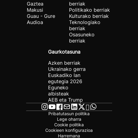
Gaztea
berriak
Makusi
Politikako berriak
Guau - Gure
Kulturako berriak
Audioa
Teknologiako
berriak
Osasuneko
berriak
Gaurkotasuna
Azken berriak
Ukrainako gerra
Euskadiko lan
egutegia 2026
Eguneko
albisteak
AEB eta Trump
Pribatutasun politika
Lege oharra
Cookie politika
Cookieen konfigurazioa
Harremana