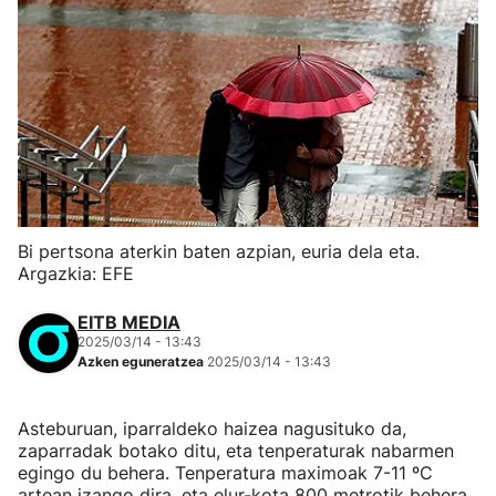
Bi pertsona aterkin baten azpian, euria dela eta.
Argazkia: EFE
EITB MEDIA
2025/03/14 - 13:43
Azken eguneratzea
2025/03/14 - 13:43
Asteburuan, iparraldeko haizea nagusituko da,
zaparradak botako ditu, eta tenperaturak nabarmen
egingo du behera. Tenperatura maximoak 7-11 ºC
artean izango dira, eta elur-kota 800 metrotik behera