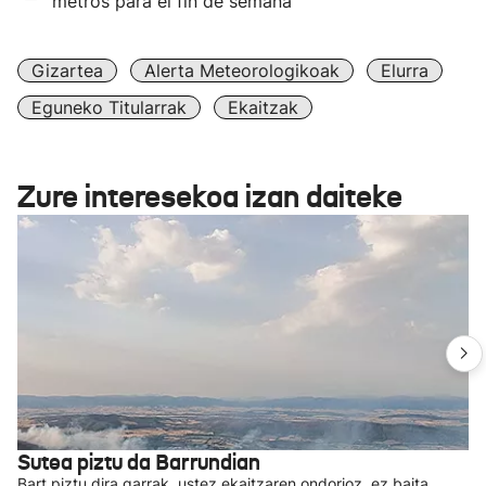
metros para el fin de semana
Gizartea
Alerta Meteorologikoak
Elurra
Eguneko Titularrak
Ekaitzak
Zure interesekoa izan daiteke
Sutea piztu da Barrundian
Bart piztu dira garrak, ustez ekaitzaren ondorioz, ez baita