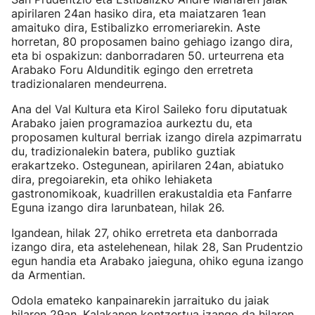
apirilaren 24an hasiko dira, eta maiatzaren 1ean
amaituko dira, Estibalizko erromeriarekin. Aste
horretan, 80 proposamen baino gehiago izango dira,
eta bi ospakizun: danborradaren 50. urteurrena eta
Arabako Foru Aldunditik egingo den erretreta
tradizionalaren mendeurrena.
Ana del Val Kultura eta Kirol Saileko foru diputatuak
Arabako jaien programazioa aurkeztu du, eta
proposamen kultural berriak izango direla azpimarratu
du, tradizionalekin batera, publiko guztiak
erakartzeko. Ostegunean, apirilaren 24an, abiatuko
dira, pregoiarekin, eta ohiko lehiaketa
gastronomikoak, kuadrillen erakustaldia eta Fanfarre
Eguna izango dira larunbatean, hilak 26.
Igandean, hilak 27, ohiko erretreta eta danborrada
izango dira, eta astelehenean, hilak 28, San Prudentzio
egun handia eta Arabako jaieguna, ohiko eguna izango
da Armentian.
Odola emateko kanpainarekin jarraituko du jaiak
hilaren 29an, Kalakanen kontzertua izango da hilaren