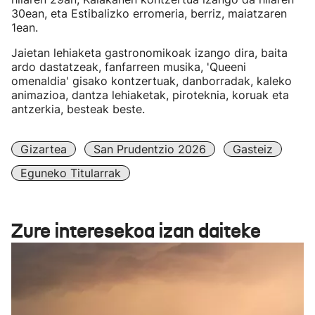
30ean, eta Estibalizko erromeria, berriz, maiatzaren
1ean.
Jaietan lehiaketa gastronomikoak izango dira, baita
ardo dastatzeak, fanfarreen musika, 'Queeni
omenaldia' gisako kontzertuak, danborradak, kaleko
animazioa, dantza lehiaketak, piroteknia, koruak eta
antzerkia, besteak beste.
Gizartea
San Prudentzio 2026
Gasteiz
Eguneko Titularrak
Zure interesekoa izan daiteke