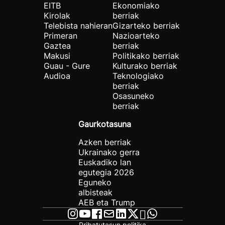
EITB
Ekonomiako
Kirolak
berriak
Telebista nahieran
Gizarteko berriak
Primeran
Nazioarteko
Gaztea
berriak
Makusi
Politikako berriak
Guau - Gure
Kulturako berriak
Audioa
Teknologiako
berriak
Osasuneko
berriak
Gaurkotasuna
Azken berriak
Ukrainako gerra
Euskadiko lan
egutegia 2026
Eguneko
albisteak
AEB eta Trump
Pribatutasun politika