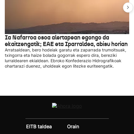
Ia Nafarroa osoa alertapean egongo da
ekaitzengatik; EAE eta Iparraldea, abisu horian
Arratsaldean, bero hodeiak garatu eta zaparrada trumoitsuak,
txingorra eta haize bolada gogorrak espero dira, bereziki
lurraldearen ekialdean. Ebroko Konfederazio Hidrografikoak
ohartarazi duenez, uholdeak egon litezke euriteengatik.
EITB taldea
Orain