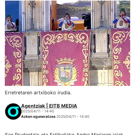
Erretretaren artxiboko irudia.
Agentziak | EITB MEDIA
2025/04/11 - 14:40
Azken eguneratzea
2025/04/11 - 14:40
San Prudentzio eta Estibalizko Andre Mariaren jaiak