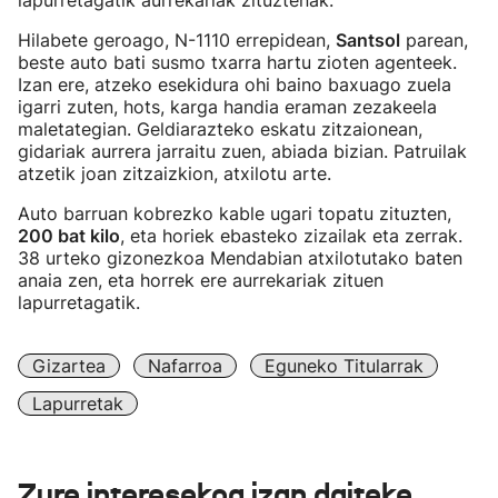
lapurretagatik aurrekariak zituztenak.
Hilabete geroago, N-1110 errepidean,
Santsol
parean,
beste auto bati susmo txarra hartu zioten agenteek.
Izan ere, atzeko esekidura ohi baino baxuago zuela
igarri zuten, hots, karga handia eraman zezakeela
maletategian. Geldiarazteko eskatu zitzaionean,
gidariak aurrera jarraitu zuen, abiada bizian. Patruilak
atzetik joan zitzaizkion, atxilotu arte.
Auto barruan kobrezko kable ugari topatu zituzten,
200 bat kilo
, eta horiek ebasteko zizailak eta zerrak.
38 urteko gizonezkoa Mendabian atxilotutako baten
anaia zen, eta horrek ere aurrekariak zituen
lapurretagatik.
Gizartea
Nafarroa
Eguneko Titularrak
Lapurretak
Zure interesekoa izan daiteke