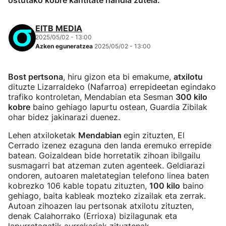
ostutako kobre kantitate handia zutela.
EITB MEDIA
2025/05/02 - 13:00
Azken eguneratzea
2025/05/02 - 13:00
Bost pertsona
, hiru gizon eta bi emakume,
atxilotu
dituzte Lizarraldeko (Nafarroa) errepideetan egindako
trafiko kontroletan, Mendabian eta Sesman
300 kilo
kobre
baino gehiago lapurtu ostean, Guardia Zibilak
ohar bidez jakinarazi duenez.
Lehen atxiloketak
Mendabian
egin zituzten, El
Cerrado izenez ezaguna den landa eremuko errepide
batean. Goizaldean bide horretatik zihoan ibilgailu
susmagarri bat atzeman zuten agenteek. Geldiarazi
ondoren, autoaren maletategian telefono linea baten
kobrezko 106 kable topatu zituzten,
100 kilo
baino
gehiago, baita kableak mozteko zizailak eta zerrak.
Autoan zihoazen lau pertsonak atxilotu zituzten,
denak Calahorrako (Errioxa) bizilagunak eta