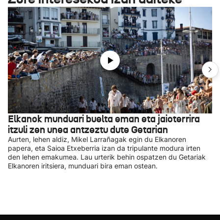
Elkanok munduari buelta eman eta jaioterrira
itzuli zen unea antzeztu dute Getarian
Aurten, lehen aldiz, Mikel Larrañagak egin du Elkanoren
papera, eta Saioa Etxeberria izan da tripulante modura irten
den lehen emakumea. Lau urterik behin ospatzen du Getariak
Elkanoren iritsiera, munduari bira eman ostean.