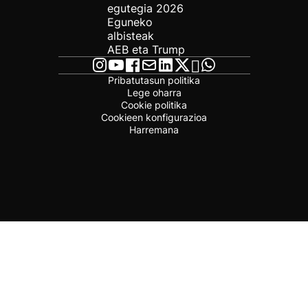
egutegia 2026
Eguneko
albisteak
AEB eta Trump
Pribatutasun politika
Lege oharra
Cookie politika
Cookieen konfigurazioa
Harremana