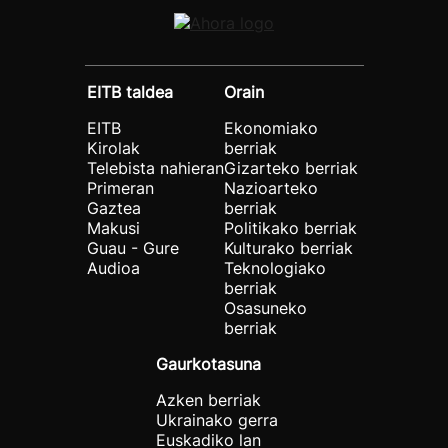
EITB taldea
Orain
EITB
Ekonomiako
Kirolak
berriak
Telebista nahieran
Gizarteko berriak
Primeran
Nazioarteko
Gaztea
berriak
Makusi
Politikako berriak
Guau - Gure
Kulturako berriak
Audioa
Teknologiako
berriak
Osasuneko
berriak
Gaurkotasuna
Azken berriak
Ukrainako gerra
Euskadiko lan