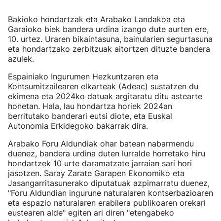
Bakioko hondartzak eta Arabako Landakoa eta
Garaioko biek bandera urdina izango dute aurten ere,
10. urtez. Uraren bikaintasuna, bainularien segurtasuna
eta hondartzako zerbitzuak aitortzen dituzte bandera
azulek.
Espainiako Ingurumen Hezkuntzaren eta
Kontsumitzailearen elkarteak (Adeac) sustatzen du
ekimena eta 2024ko datuak argitaratu ditu astearte
honetan. Hala, lau hondartza horiek 2024an
berritutako banderari eutsi diote, eta Euskal
Autonomia Erkidegoko bakarrak dira.
Arabako Foru Aldundiak ohar batean nabarmendu
duenez, bandera urdina duten lurralde horretako hiru
hondartzek 10 urte daramatzate jarraian sari hori
jasotzen. Saray Zarate Garapen Ekonomiko eta
Jasangarritasunerako diputatuak azpimarratu duenez,
"Foru Aldundian ingurune naturalaren kontserbazioaren
eta espazio naturalaren erabilera publikoaren orekari
eustearen alde" egiten ari diren "etengabeko