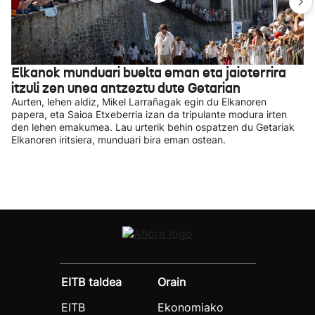
Elkanok munduari buelta eman eta jaioterrira
itzuli zen unea antzeztu dute Getarian
Aurten, lehen aldiz, Mikel Larrañagak egin du Elkanoren
papera, eta Saioa Etxeberria izan da tripulante modura irten
den lehen emakumea. Lau urterik behin ospatzen du Getariak
Elkanoren iritsiera, munduari bira eman ostean.
EITB taldea
Orain
EITB
Ekonomiako