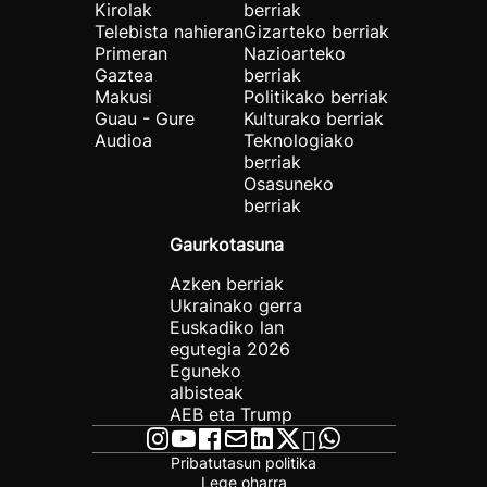
Kirolak
berriak
Telebista nahieran
Gizarteko berriak
Primeran
Nazioarteko
Gaztea
berriak
Makusi
Politikako berriak
Guau - Gure
Kulturako berriak
Audioa
Teknologiako
berriak
Osasuneko
berriak
Gaurkotasuna
Azken berriak
Ukrainako gerra
Euskadiko lan
egutegia 2026
Eguneko
albisteak
AEB eta Trump
Pribatutasun politika
Lege oharra