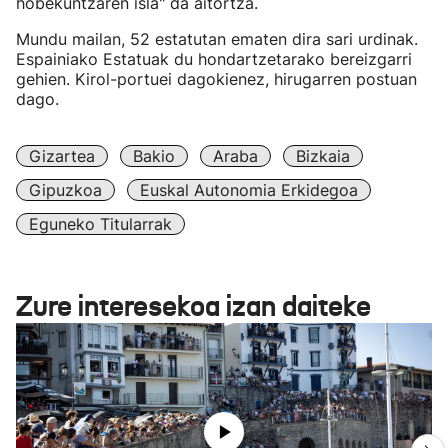
hobekuntzaren isla" da aitortza.
Mundu mailan, 52 estatutan ematen dira sari urdinak.
Espainiako Estatuak du hondartzetarako bereizgarri
gehien. Kirol-portuei dagokienez, hirugarren postuan
dago.
Gizartea
Bakio
Araba
Bizkaia
Gipuzkoa
Euskal Autonomia Erkidegoa
Eguneko Titularrak
Zure interesekoa izan daiteke