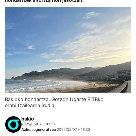
hondartzek aitortza hori jasotzen.
Bakioko hondartza. Gotzon Ugarte EITBko
erabiltzailearen irudia
bakio
2025/05/07 - 16:33
Azken eguneratzea
2025/05/07 - 16:33