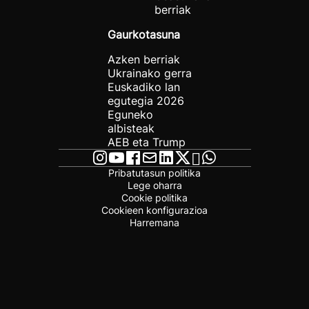
berriak
Gaurkotasuna
Azken berriak
Ukrainako gerra
Euskadiko lan
egutegia 2026
Eguneko
albisteak
AEB eta Trump
Pribatutasun politika
Lege oharra
Cookie politika
Cookieen konfigurazioa
Harremana