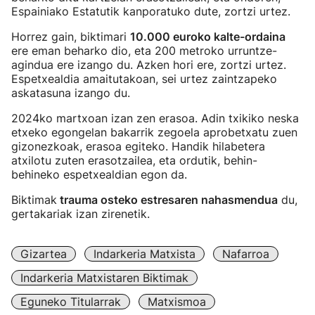
Espainiako Estatutik kanporatuko dute, zortzi urtez.
Horrez gain, biktimari
10.000 euroko kalte-ordaina
ere eman beharko dio, eta 200 metroko urruntze-
agindua ere izango du. Azken hori ere, zortzi urtez.
Espetxealdia amaitutakoan, sei urtez zaintzapeko
askatasuna izango du.
2024ko martxoan izan zen erasoa. Adin txikiko neska
etxeko egongelan bakarrik zegoela aprobetxatu zuen
gizonezkoak, erasoa egiteko. Handik hilabetera
atxilotu zuten erasotzailea, eta ordutik, behin-
behineko espetxealdian egon da.
Biktimak
trauma osteko estresaren nahasmendua
du,
gertakariak izan zirenetik.
Gizartea
Indarkeria Matxista
Nafarroa
Indarkeria Matxistaren Biktimak
Eguneko Titularrak
Matxismoa