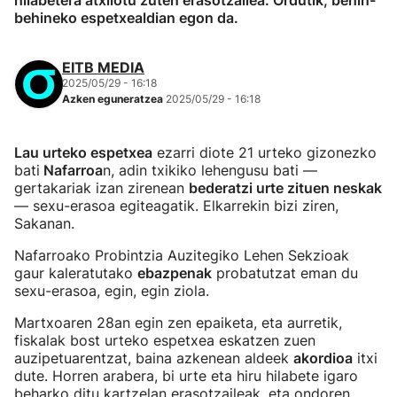
hilabetera atxilotu zuten erasotzailea. Ordutik, behin-
behineko espetxealdian egon da.
EITB MEDIA
2025/05/29 - 16:18
Azken eguneratzea
2025/05/29 - 16:18
Lau urteko espetxea
ezarri diote 21 urteko gizonezko
bati
Nafarroa
n, adin txikiko lehengusu bati —
gertakariak izan zirenean
bederatzi urte zituen neskak
— sexu-erasoa egiteagatik. Elkarrekin bizi ziren,
Sakanan.
Nafarroako Probintzia Auzitegiko Lehen Sekzioak
gaur kaleratutako
ebazpenak
probatutzat eman du
sexu-erasoa, egin, egin ziola.
Martxoaren 28an egin zen epaiketa, eta aurretik,
fiskalak bost urteko espetxea eskatzen zuen
auzipetuarentzat, baina azkenean aldeek
akordioa
itxi
dute. Horren arabera, bi urte eta hiru hilabete igaro
beharko ditu kartzelan erasotzaileak, eta ondoren,