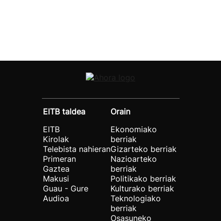
EITB taldea
Orain
EITB
Ekonomiako
Kirolak
berriak
Telebista nahieran
Gizarteko berriak
Primeran
Nazioarteko
Gaztea
berriak
Makusi
Politikako berriak
Guau - Gure
Kulturako berriak
Audioa
Teknologiako
berriak
Osasuneko