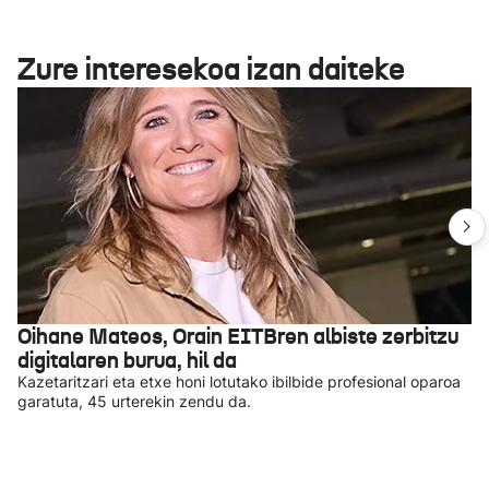
Zure interesekoa izan daiteke
Oihane Mateos, Orain EITBren albiste zerbitzu
digitalaren burua, hil da
Kazetaritzari eta etxe honi lotutako ibilbide profesional oparoa
garatuta, 45 urterekin zendu da.