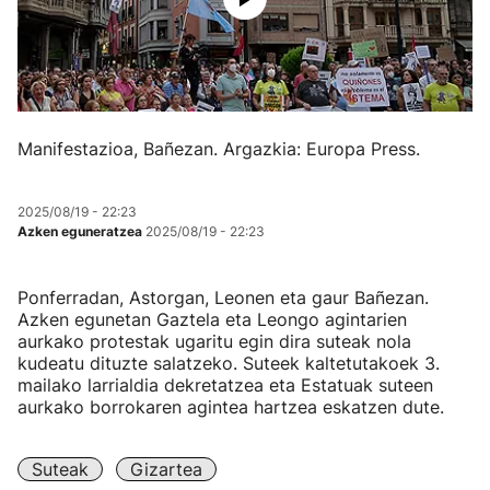
Manifestazioa, Bañezan. Argazkia: Europa Press.
2025/08/19 - 22:23
Azken eguneratzea
2025/08/19 - 22:23
Ponferradan, Astorgan, Leonen eta gaur Bañezan.
Azken egunetan Gaztela eta Leongo agintarien
aurkako protestak ugaritu egin dira suteak nola
kudeatu dituzte salatzeko. Suteek kaltetutakoek 3.
mailako larrialdia dekretatzea eta Estatuak suteen
aurkako borrokaren agintea hartzea eskatzen dute.
Suteak
Gizartea