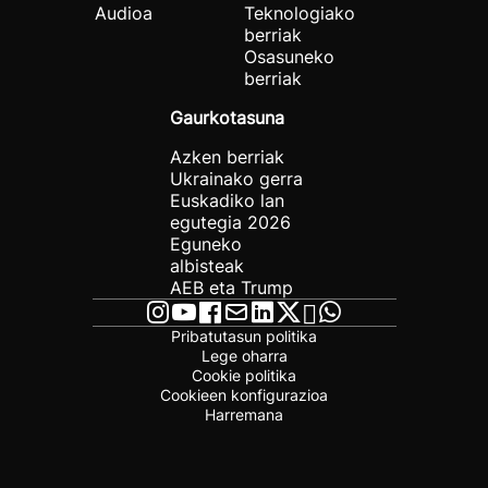
Audioa
Teknologiako
berriak
Osasuneko
berriak
Gaurkotasuna
Azken berriak
Ukrainako gerra
Euskadiko lan
egutegia 2026
Eguneko
albisteak
AEB eta Trump
Pribatutasun politika
Lege oharra
Cookie politika
Cookieen konfigurazioa
Harremana