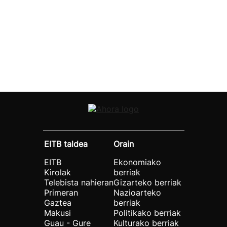
EITB taldea
Orain
EITB
Ekonomiako
Kirolak
berriak
Telebista nahieran
Gizarteko berriak
Primeran
Nazioarteko
Gaztea
berriak
Makusi
Politikako berriak
Guau - Gure
Kulturako berriak