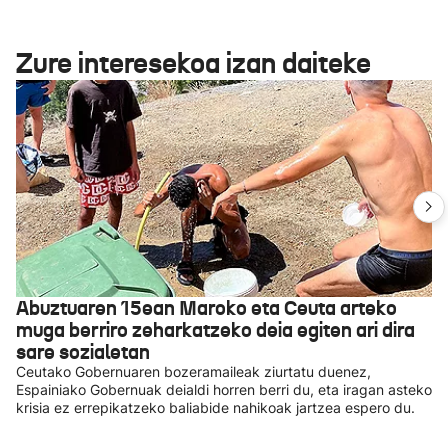
Zure interesekoa izan daiteke
Abuztuaren 15ean Maroko eta Ceuta arteko
muga berriro zeharkatzeko deia egiten ari dira
sare sozialetan
Ceutako Gobernuaren bozeramaileak ziurtatu duenez,
Espainiako Gobernuak deialdi horren berri du, eta iragan asteko
krisia ez errepikatzeko baliabide nahikoak jartzea espero du.