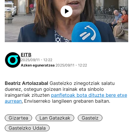
EITB
2025/09/11 - 12:22
Azken eguneratzea
2025/09/11 - 12:22
Beatriz Artolazabal
Gasteizko zinegotziak salatu
duenez, ostegun goizean irainak eta sinbolo
iraingarriak zituzten
panfletoak bota dituzte bere etxe
aurrean
,
Enviserreko langileen grebaren baitan.
Gizartea
Lan Gatazkak
Gasteiz
Gasteizko Udala