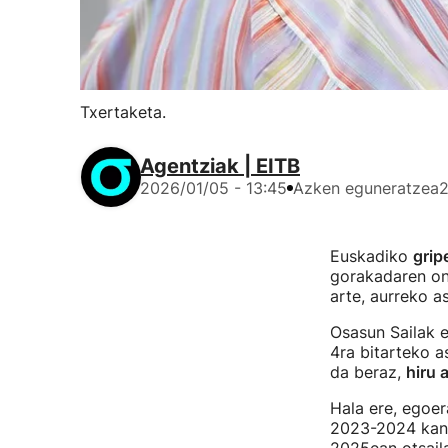
Txertaketa.
Agentziak | EITB
2026/01/05 - 13:45
Azken eguneratzea
2
Euskadiko
grip
gorakadaren ond
arte, aurreko 
Osasun Sailak 
4ra bitarteko a
da beraz,
hiru 
Hala ere, egoe
2023-2024 kanp