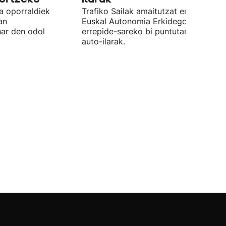
a oporraldiek
Trafiko Sailak amaitutzat eman ditu
an
Euskal Autonomia Erkidegoko
har den odol
errepide-sareko bi puntutan sortutak
auto-ilarak.