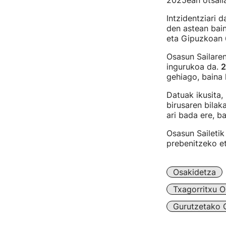
2025ean otsaila
Intzidentziari 
den astean bain
eta Gipuzkoan 
Osasun Sailare
ingurukoa da.
2
gehiago, baina 
Datuak ikusita,
birusaren bilaka
ari bada ere, ba
Osasun Sailetik
prebenitzeko e
Osakidetza
Txagorritxu O
Gurutzetako O