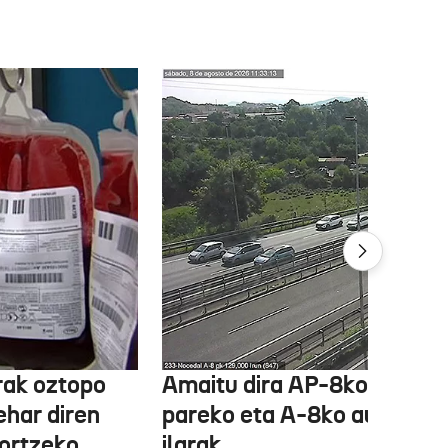
rak oztopo
Amaitu dira AP-8ko Irun
ehar diren
pareko eta A-8ko auto-
ortzeko
ilarak