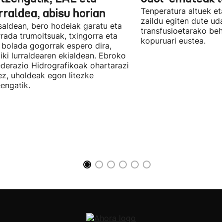
rraldea, abisu horian
Tenperatura altuek et
zaildu egiten dute ud
saldean, bero hodeiak garatu eta
transfusioetarako be
rada trumoitsuak, txingorra eta
kopuruari eustea.
 bolada gogorrak espero dira,
iki lurraldearen ekialdean. Ebroko
derazio Hidrografikoak ohartarazi
z, uholdeak egon litezke
eengatik.