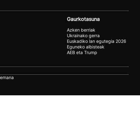
Gaurkotasuna
Azken berriak
Ukrainako gerra
Euskadiko lan egutegia 2026
Eguneko albisteak
AEB eta Trump
remana