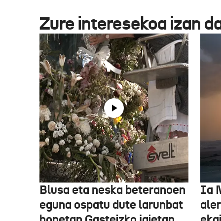
Zure interesekoa izan d
Blusa eta neska beteranoen
Ia 
eguna ospatu dute larunbat
ale
honetan Gasteizko jaietan
eka