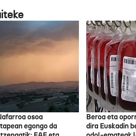
aiteke
Nafarroa osoa
Beroa eta opor
rtapean egongo da
dira Euskadin b
itzengatik; EAE eta
odol-emateak l