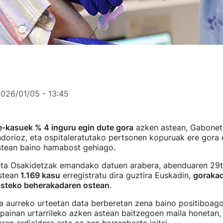
026/01/05 - 13:45
e-kasuek % 4 inguru egin dute gora
azken astean, Gabonet
orioz, eta ospitaleratutako pertsonen kopuruak ere gora 
astean baino hamabost gehiago.
eta Osakidetzak emandako datuen arabera, abenduaren 29tik
stean
1.169 kasu
erregistratu dira guztira Euskadin,
gorakad
asteko beherakadaren ostean
.
ra aurreko urteetan data berberetan zena baino positiboag
ainan urtarrileko azken astean baitzegoen maila honetan,