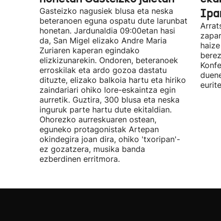
Gasteizko nagusiek blusa eta neska
Ipa
beteranoen eguna ospatu dute larunbat
Arrat
honetan. Jardunaldia 09:00etan hasi
zapar
da, San Migel elizako Andre Maria
haize
Zuriaren kaperan egindako
berez
elizkizunarekin. Ondoren, beteranoek
Konfe
erroskilak eta ardo gozoa dastatu
duene
dituzte, elizako balkoia hartu eta hiriko
eurit
zaindariari ohiko lore-eskaintza egin
aurretik. Guztira, 300 blusa eta neska
inguruk parte hartu dute ekitaldian.
Ohorezko aurreskuaren ostean,
eguneko protagonistak Artepan
okindegira joan dira, ohiko 'txoripan'-
ez gozatzera, musika banda
ezberdinen erritmora.