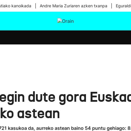
|
|
tiako kanoikada
Andre Maria Zuriaren azken txanpa
Egurald
tura
Ikusmiran
Egural
Osasuna
Teknologia
 egin dute gora Eusk
ko astean
 721 kasukoa da, aurreko astean baino 54 puntu gehiago: 