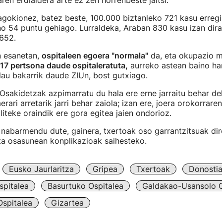
ren erdialdera arte ez zen horrenbeste jaitsi.
dagokionez, batez beste, 100.000 biztanleko 721 kasu erregis
o 54 puntu gehiago. Lurraldeka, Araban 830 kasu izan dira
652.
n esanetan,
ospitaleen egoera "normala"
da, eta okupazio m
17 pertsona daude ospitaleratuta,
aurreko astean baino h
lau bakarrik daude ZIUn, bost gutxiago.
 Osakidetzak azpimarratu du hala ere erne jarraitu behar del
erari arretarik jarri behar zaiola; izan ere, joera orokorrare
liteke oraindik ere gora egitea jaien ondorioz.
 nabarmendu dute, gainera, txertoak oso garrantzitsuak dir
ta osasunean konplikazioak saihesteko.
Eusko Jaurlaritza
Gripea
Txertoak
Donostia
spitalea
Basurtuko Ospitalea
Galdakao-Usansolo O
spitalea
Gizartea