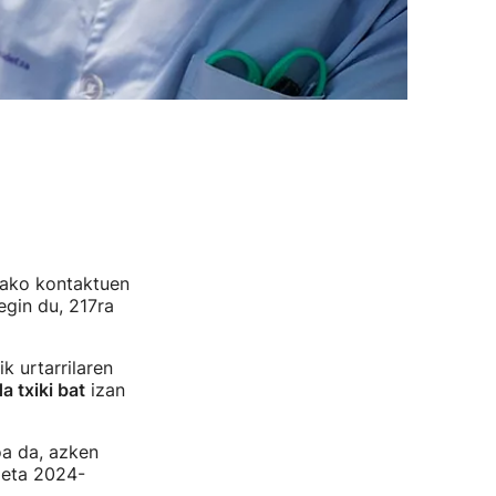
ako kontaktuen
egin du, 217ra
 urtarrilaren
a txiki bat
izan
oa da, azken
 eta 2024-