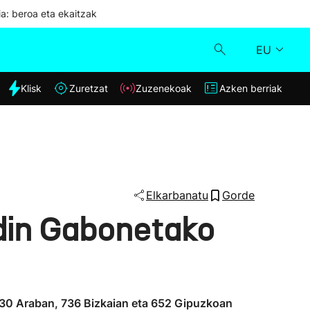
ia: beroa eta ekaitzak
EU
dia
Klisk
Zuretzat
Zuzenekoak
Azken berriak
Klisk
Zuzenekoak
Zuretzat
Elkarbanatu
Gorde
adin Gabonetako
Azken berriak
830 Araban, 736 Bizkaian eta 652 Gipuzkoan