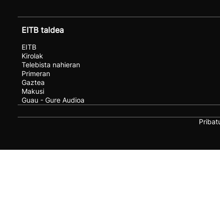
EITB taldea
EITB
Kirolak
Telebista nahieran
Primeran
Gaztea
Makusi
Guau - Gure Audioa
Pribat