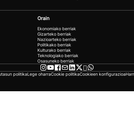
Orain
Ekonomiako berriak
Gizarteko berriak
Nazioarteko berriak
Politikako berriak
Kulturako berriak
Teknologiako berriak
Osasuneko berriak
utasun politika
Lege oharra
Cookie politika
Cookieen konfigurazioa
Har