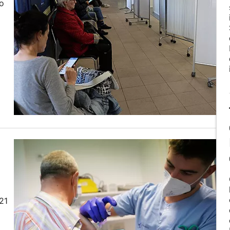
ko
21