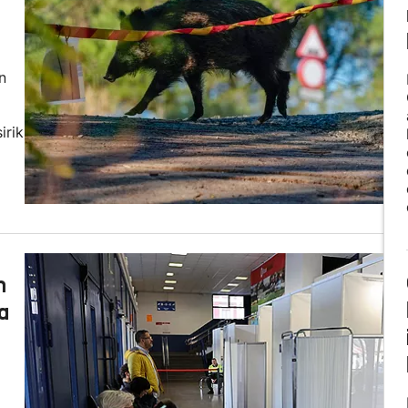
n
irik
n
a