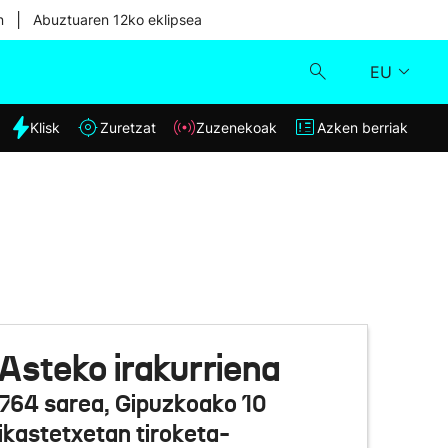
|
n
Abuztuaren 12ko eklipsea
EU
dia
Klisk
Zuretzat
Zuzenekoak
Azken berriak
Klisk
Zuzenekoak
Zuretzat
Azken berriak
Asteko irakurriena
764 sarea, Gipuzkoako 10
ikastetxetan tiroketa-