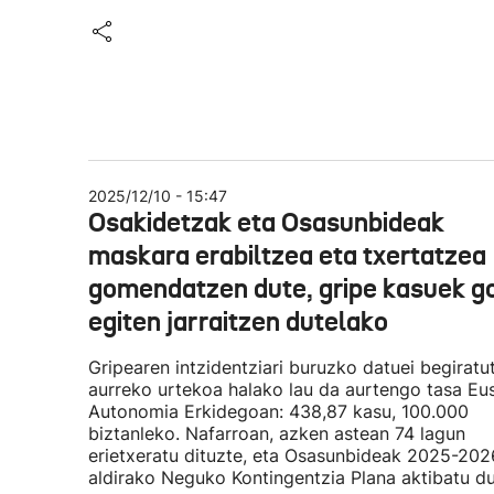
2025/12/10 - 15:47
Osakidetzak eta Osasunbideak
maskara erabiltzea eta txertatzea
gomendatzen dute, gripe kasuek g
egiten jarraitzen dutelako
Gripearen intzidentziari buruzko datuei begiratut
aurreko urtekoa halako lau da aurtengo tasa Eu
Autonomia Erkidegoan: 438,87 kasu, 100.000
biztanleko. Nafarroan, azken astean 74 lagun
erietxeratu dituzte, eta Osasunbideak 2025-202
aldirako Neguko Kontingentzia Plana aktibatu du