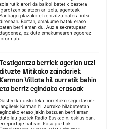
solairutik erori da balkoi batetik bestera
igarotzen saiatzen ari zela, agenteak
Santiago plazako etxebizitza batera iritsi
direnean. Bertan, emakume batek eraso
baten berri eman du. Auzia sekretupean
dagoenez, ez dute emakumearen egoeraz
informatu.
Testigantza berriek agerian utzi
dituzte Mitikako zaindariek
Kerman Villate hil aurretik behin
eta berriz egindako erasoak
Gasteizko diskoteka horretako segurtasun-
langileek Kerman hil aurreko hilabeteetan
egindako eraso jakin batzuen berri eman
dute lau gaztek Radio Euskadin, esklusiban,
erreportaje batean. Kasu guztiak