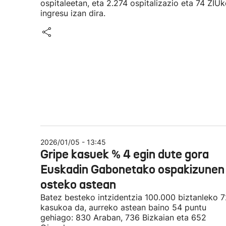
ospitaleetan, eta 2.274 ospitalizazio eta 74 ZIU
ingresu izan dira.
2026/01/05 - 13:45
Gripe kasuek % 4 egin dute gora
Euskadin Gabonetako ospakizunen
osteko astean
Batez besteko intzidentzia 100.000 biztanleko 7
kasukoa da, aurreko astean baino 54 puntu
gehiago: 830 Araban, 736 Bizkaian eta 652