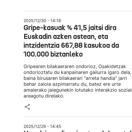
2025/12/30 - 14:18
Gripe-kasuak % 41,5 jaitsi dira
Euskadin azken astean, eta
intzidentzia 667,88 kasukoa da
100.000 biztanleko
Gripearen bilakaeraren ondorioz, Osakidetzak
ondorioztatu du kanpainaren gailurra igaro dela,
baina birusaren bilakaerari "arreta handia" jarri
behar zaiola azpimarratu du, batez ere urte
amaierako jaiegunekin lotutako interakzio sozia
areagotu direlako.
2025/12/29 - 14:45