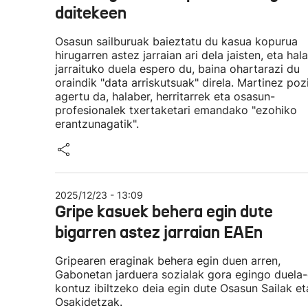
daitekeen
Osasun sailburuak baieztatu du kasua kopurua
hirugarren astez jarraian ari dela jaisten, eta hala
jarraituko duela espero du, baina ohartarazi du
oraindik "data arriskutsuak" direla. Martinez poz
agertu da, halaber, herritarrek eta osasun-
profesionalek txertaketari emandako "ezohiko
erantzunagatik".
2025/12/23 - 13:09
Gripe kasuek behera egin dute
bigarren astez jarraian EAEn
Gripearen eraginak behera egin duen arren,
Gabonetan jarduera sozialak gora egingo duela-
kontuz ibiltzeko deia egin dute Osasun Sailak et
Osakidetzak.