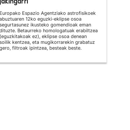
jakingarri
Europako Espazio Agentziako astrofisikoek
abuztuaren 12ko eguzki-eklipse osoa
segurtasunez ikusteko gomendioak eman
dituzte. Betaurreko homologatuak erabiltzea
(eguzkitakoak ez), eklipse osoa denean
soilik kentzea, eta mugikorrarekin grabatuz
gero, filtroak ipintzea, besteak beste.