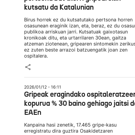
kutsatu da Katalunian
Birus horrek ez du kutsatutako pertsona horren
osasunean eraginik izan, eta, beraz, ez du osasu
publikoa arriskuan jarri. Kutsatuak gaixotasun
kronikoak ditu, eta urtarrilaren 30ean, gaitza
atzeman ziotenean, gripearen sintomekin zerikus
ez zuten beste arrazoi batzuengatik joan zen
ospitalera.
2026/01/12 - 16:11
Gripeak eragindako ospitaleratzee
kopurua % 30 baino gehiago jaitsi d
EAEn
Kanpaina hasi zenetik, 17.465 gripe-kasu
erregistratu dira guztira Osakidetzaren