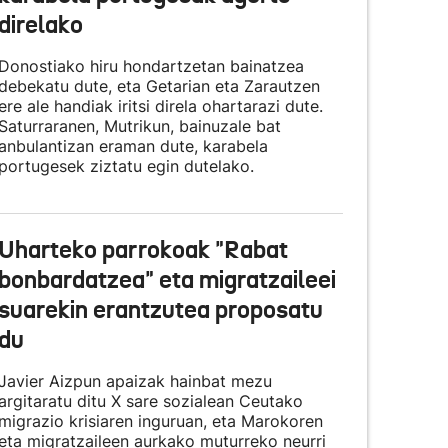
direlako
Donostiako hiru hondartzetan bainatzea
debekatu dute, eta Getarian eta Zarautzen
ere ale handiak iritsi direla ohartarazi dute.
Saturraranen, Mutrikun, bainuzale bat
anbulantizan eraman dute, karabela
portugesek ziztatu egin dutelako.
Uharteko parrokoak "Rabat
bonbardatzea" eta migratzaileei
suarekin erantzutea proposatu
du
Javier Aizpun apaizak hainbat mezu
argitaratu ditu X sare sozialean Ceutako
migrazio krisiaren inguruan, eta Marokoren
eta migratzaileen aurkako muturreko neurri