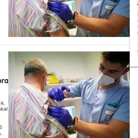
ora
a,
skal
6
.