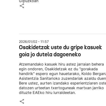
Gipuzkoan
2026/01/02 - 11:57
Osakidetzak uste du gripe kasuek
goia jo dutela dagoeneko
Atzemandako kasuek hiru astez jarraian behera
egin ondoren, Osakidetzak ez du "gorakada
handirik" espero egun hauetarako, Koldo Bergan
Asistentzia Sanitarioko zuzendariak azaldu duen
Bere ustez, aurten izandako esperientziaren ost
datozen urteetan txertoguneak martxan jarriko
dituzte EAEko hiru lurraldeetan.