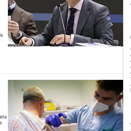
ik
eta
a