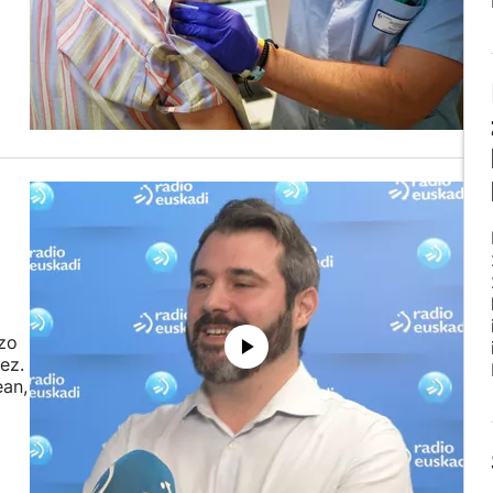
zo
ez.
ean,