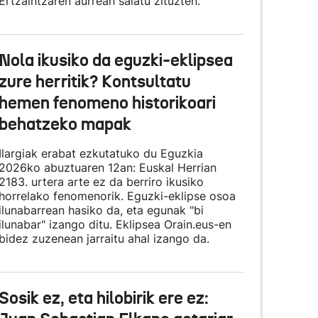
Ertzaintzaren aurrean salatu zituzten.
Nola ikusiko da eguzki-eklipsea
zure herritik? Kontsultatu
hemen fenomeno historikoari
behatzeko mapak
Ilargiak erabat ezkutatuko du Eguzkia
2026ko abuztuaren 12an: Euskal Herrian
2183. urtera arte ez da berriro ikusiko
horrelako fenomenorik. Eguzki-eklipse osoa
ilunabarrean hasiko da, eta egunak "bi
ilunabar" izango ditu. Eklipsea Orain.eus-en
bidez zuzenean jarraitu ahal izango da.
Sosik ez, eta hilobirik ere ez: