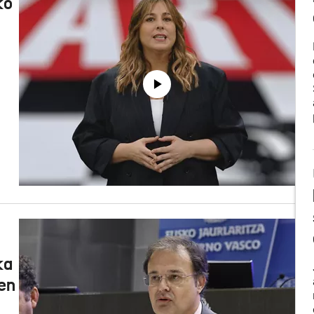
ko
ka
ien