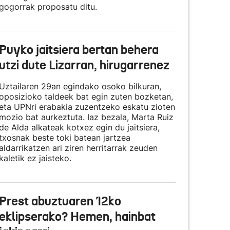
gogorrak proposatu ditu.
Puyko jaitsiera bertan behera
utzi dute Lizarran, hirugarrenez
Uztailaren 29an egindako osoko bilkuran,
oposizioko taldeek bat egin zuten bozketan,
eta UPNri erabakia zuzentzeko eskatu zioten
mozio bat aurkeztuta. Iaz bezala, Marta Ruiz
de Alda alkateak kotxez egin du jaitsiera,
txosnak beste toki batean jartzea
aldarrikatzen ari ziren herritarrak zeuden
kaletik ez jaisteko.
Prest abuztuaren 12ko
eklipserako? Hemen, hainbat