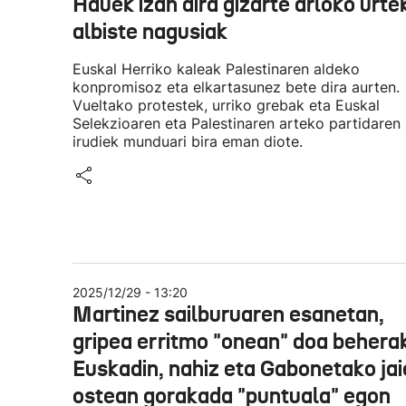
Hauek izan dira gizarte arloko urte
albiste nagusiak
Euskal Herriko kaleak Palestinaren aldeko
konpromisoz eta elkartasunez bete dira aurten.
Vueltako protestek, urriko grebak eta Euskal
Selekzioaren eta Palestinaren arteko partidaren
irudiek munduari bira eman diote.
2025/12/29 - 13:20
Martinez sailburuaren esanetan,
gripea erritmo "onean" doa behera
Euskadin, nahiz eta Gabonetako ja
ostean gorakada "puntuala" egon