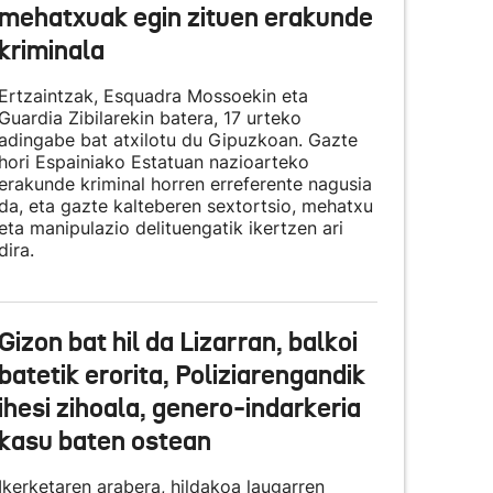
mehatxuak egin zituen erakunde
kriminala
Ertzaintzak, Esquadra Mossoekin eta
Guardia Zibilarekin batera, 17 urteko
adingabe bat atxilotu du Gipuzkoan. Gazte
hori Espainiako Estatuan nazioarteko
erakunde kriminal horren erreferente nagusia
da, eta gazte kalteberen sextortsio, mehatxu
eta manipulazio delituengatik ikertzen ari
dira.
Gizon bat hil da Lizarran, balkoi
batetik erorita, Poliziarengandik
ihesi zihoala, genero-indarkeria
kasu baten ostean
Ikerketaren arabera, hildakoa laugarren