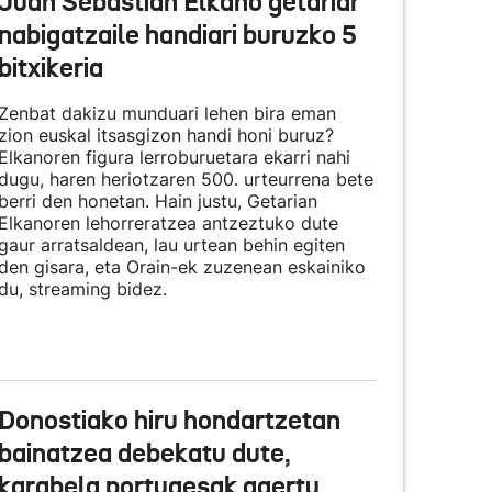
Juan Sebastian Elkano getariar
nabigatzaile handiari buruzko 5
bitxikeria
Zenbat dakizu munduari lehen bira eman
zion euskal itsasgizon handi honi buruz?
Elkanoren figura lerroburuetara ekarri nahi
dugu, haren heriotzaren 500. urteurrena bete
berri den honetan. Hain justu, Getarian
Elkanoren lehorreratzea antzeztuko dute
gaur arratsaldean, lau urtean behin egiten
den gisara, eta
Orain-ek zuzenean eskainiko
du
, streaming bidez.
Donostiako hiru hondartzetan
bainatzea debekatu dute,
karabela portugesak agertu