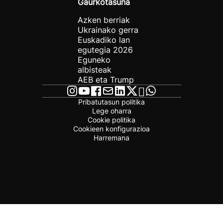
Gaurkotasuna
Azken berriak
Ukrainako gerra
Euskadiko lan
egutegia 2026
Eguneko
albisteak
AEB eta Trump
Pribatutasun politika
Lege oharra
Cookie politika
Cookieen konfigurazioa
Harremana