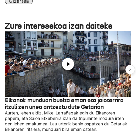
Gizartea
Zure interesekoa izan daiteke
Elkanok munduari buelta eman eta jaioterrira
itzuli zen unea antzeztu dute Getarian
Aurten, lehen aldiz, Mikel Larrañagak egin du Elkanoren
papera, eta Saioa Etxeberria izan da tripulante modura irten
den lehen emakumea. Lau urterik behin ospatzen du Getariak
Elkanoren iritsiera, munduari bira eman ostean.