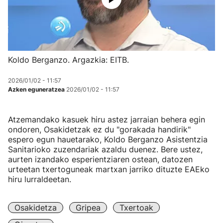
Koldo Berganzo. Argazkia: EITB.
2026/01/02 - 11:57
Azken eguneratzea
2026/01/02 - 11:57
Atzemandako kasuek hiru astez jarraian behera egin
ondoren, Osakidetzak ez du "gorakada handirik"
espero egun hauetarako, Koldo Berganzo Asistentzia
Sanitarioko zuzendariak azaldu duenez. Bere ustez,
aurten izandako esperientziaren ostean, datozen
urteetan txertoguneak martxan jarriko dituzte EAEko
hiru lurraldeetan.
Osakidetza
Gripea
Txertoak