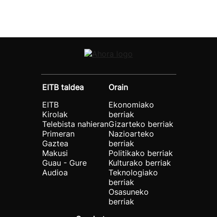
EITB taldea
Orain
EITB
Ekonomiako
Kirolak
berriak
Telebista nahieran
Gizarteko berriak
Primeran
Nazioarteko
Gaztea
berriak
Makusi
Politikako berriak
Guau - Gure
Kulturako berriak
Audioa
Teknologiako
berriak
Osasuneko
berriak