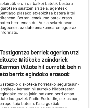
solairutik erori da balkoi batetik bestera
igarotzen saiatzen ari zela, agenteak
Santiago plazako etxebizitza batera iritsi
direnean. Bertan, emakume batek eraso
baten berri eman du. Auzia sekretupean
dagoenez, ez dute emakumearen egoeraz
informatu.
Testigantza berriek agerian utzi
dituzte Mitikako zaindariek
Kerman Villate hil aurretik behin
eta berriz egindako erasoak
Gasteizko diskoteka horretako segurtasun-
langileek Kerman hil aurreko hilabeteetan
egindako eraso jakin batzuen berri eman
dute lau gaztek Radio Euskadin, esklusiban,
erreportaje batean. Kasu guztiak