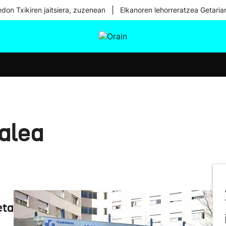
|
don Txikiren jaitsiera, zuzenean
Elkanoren lehorreratzea Getaria
tura
Ikusmiran
Egural
Osasuna
Teknologia
talea
eta