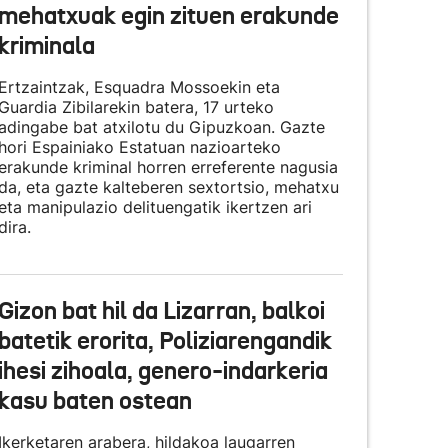
mehatxuak egin zituen erakunde
kriminala
Ertzaintzak, Esquadra Mossoekin eta
Guardia Zibilarekin batera, 17 urteko
adingabe bat atxilotu du Gipuzkoan. Gazte
hori Espainiako Estatuan nazioarteko
erakunde kriminal horren erreferente nagusia
da, eta gazte kalteberen sextortsio, mehatxu
eta manipulazio delituengatik ikertzen ari
dira.
Gizon bat hil da Lizarran, balkoi
batetik erorita, Poliziarengandik
ihesi zihoala, genero-indarkeria
kasu baten ostean
Ikerketaren arabera, hildakoa laugarren