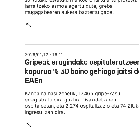
jarraitzeko asmoa agertu dute, greba
mugagabearen aukera baztertu gabe.
2026/01/12 - 16:11
Gripeak eragindako ospitaleratzee
kopurua % 30 baino gehiago jaitsi d
EAEn
Kanpaina hasi zenetik, 17.465 gripe-kasu
erregistratu dira guztira Osakidetzaren
ospitaleetan, eta 2.274 ospitalizazio eta 74 ZIU
ingresu izan dira.