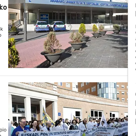
eko
ik
o
pio
n