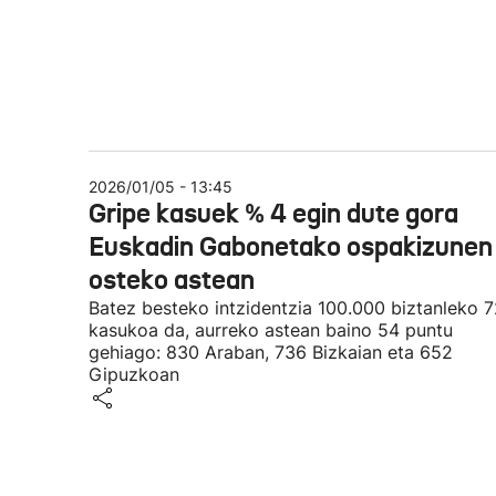
2026/01/05 - 13:45
Gripe kasuek % 4 egin dute gora
Euskadin Gabonetako ospakizunen
osteko astean
Batez besteko intzidentzia 100.000 biztanleko 7
kasukoa da, aurreko astean baino 54 puntu
gehiago: 830 Araban, 736 Bizkaian eta 652
Gipuzkoan