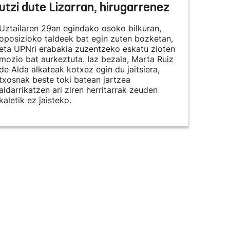
utzi dute Lizarran, hirugarrenez
Uztailaren 29an egindako osoko bilkuran,
oposizioko taldeek bat egin zuten bozketan,
eta UPNri erabakia zuzentzeko eskatu zioten
mozio bat aurkeztuta. Iaz bezala, Marta Ruiz
de Alda alkateak kotxez egin du jaitsiera,
txosnak beste toki batean jartzea
aldarrikatzen ari ziren herritarrak zeuden
kaletik ez jaisteko.