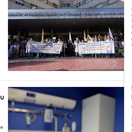
a
au
de