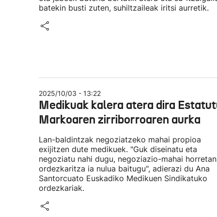
batekin busti zuten, suhiltzaileak iritsi aurretik.
2025/10/03 - 13:22
Medikuak kalera atera dira Estatu
Markoaren zirriborroaren aurka
Lan-baldintzak negoziatzeko mahai propioa
exijitzen dute medikuek. "Guk diseinatu eta
negoziatu nahi dugu, negoziazio-mahai horretan
ordezkaritza ia nulua baitugu", adierazi du Ana
Santorcuato Euskadiko Medikuen Sindikatuko
ordezkariak.