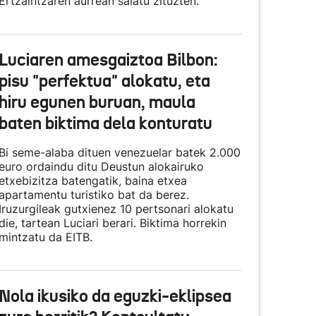
Ertzaintzaren aurrean salatu zituzten.
Luciaren amesgaiztoa Bilbon:
pisu "perfektua" alokatu, eta
hiru egunen buruan, maula
baten biktima dela konturatu
Bi seme-alaba dituen venezuelar batek 2.000
euro ordaindu ditu Deustun alokairuko
etxebizitza batengatik, baina etxea
apartamentu turistiko bat da berez.
Iruzurgileak gutxienez 10 pertsonari alokatu
die, tartean Luciari berari. Biktima horrekin
mintzatu da EITB.
Nola ikusiko da eguzki-eklipsea