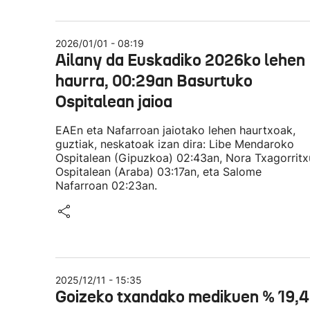
2026/01/01 - 08:19
Ailany da Euskadiko 2026ko lehen
haurra, 00:29an Basurtuko
Ospitalean jaioa
EAEn eta Nafarroan jaiotako lehen haurtxoak,
guztiak, neskatoak izan dira: Libe Mendaroko
Ospitalean (Gipuzkoa) 02:43an, Nora Txagorrit
Ospitalean (Araba) 03:17an, eta Salome
Nafarroan 02:23an.
2025/12/11 - 15:35
Goizeko txandako medikuen % 19,4