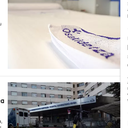
u
ea
a,
u