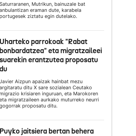
Saturraranen, Mutrikun, bainuzale bat
anbulantizan eraman dute, karabela
portugesek ziztatu egin dutelako.
Uharteko parrokoak "Rabat
bonbardatzea" eta migratzaileei
suarekin erantzutea proposatu
du
Javier Aizpun apaizak hainbat mezu
argitaratu ditu X sare sozialean Ceutako
migrazio krisiaren inguruan, eta Marokoren
eta migratzaileen aurkako muturreko neurri
gogorrak proposatu ditu.
Puyko jaitsiera bertan behera