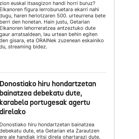
zion euskal itsasgizon handi horri buruz?
Elkanoren figura lerroburuetara ekarri nahi
dugu, haren heriotzaren 500. urteurrena bete
berri den honetan. Hain justu, Getarian
Elkanoren lehorreratzea antzeztuko dute
gaur arratsaldean, lau urtean behin egiten
den gisara, eta
ORAINek zuzenean eskainiko
du
, streaming bidez.
Donostiako hiru hondartzetan
bainatzea debekatu dute,
karabela portugesak agertu
direlako
Donostiako hiru hondartzetan bainatzea
debekatu dute, eta Getarian eta Zarautzen
ere ale handiak iritsi direla ohartarazi dute.