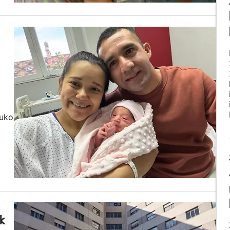
xuko
k