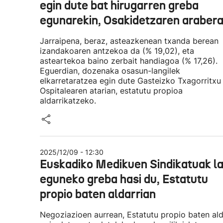
egin dute bat hirugarren greba
egunarekin, Osakidetzaren araber
Jarraipena, beraz, asteazkenean txanda berean
izandakoaren antzekoa da (% 19,02), eta
asteartekoa baino zerbait handiagoa (% 17,26).
Eguerdian, dozenaka osasun-langilek
elkarretaratzea egin dute Gasteizko Txagorritxu
Ospitalearen atarian, estatutu propioa
aldarrikatzeko.
2025/12/09 - 12:30
Euskadiko Medikuen Sindikatuak l
eguneko greba hasi du, Estatutu
propio baten aldarrian
Negoziazioen aurrean, Estatutu propio baten al