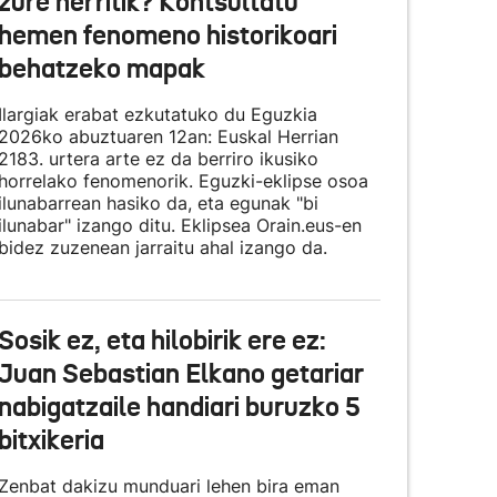
zure herritik? Kontsultatu
hemen fenomeno historikoari
behatzeko mapak
Ilargiak erabat ezkutatuko du Eguzkia
2026ko abuztuaren 12an: Euskal Herrian
2183. urtera arte ez da berriro ikusiko
horrelako fenomenorik. Eguzki-eklipse osoa
ilunabarrean hasiko da, eta egunak "bi
ilunabar" izango ditu. Eklipsea Orain.eus-en
bidez zuzenean jarraitu ahal izango da.
Sosik ez, eta hilobirik ere ez:
Juan Sebastian Elkano getariar
nabigatzaile handiari buruzko 5
bitxikeria
Zenbat dakizu munduari lehen bira eman