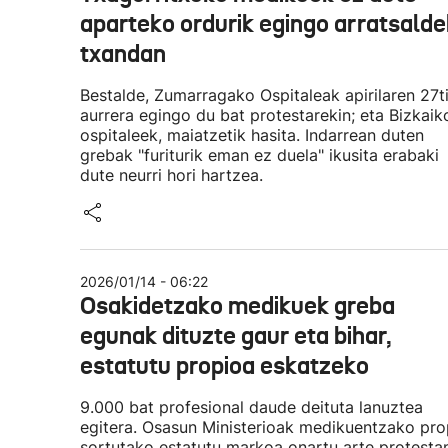
aparteko ordurik egingo arratsald
txandan
Bestalde, Zumarragako Ospitaleak apirilaren 27t
aurrera egingo du bat protestarekin; eta Bizkaik
ospitaleek, maiatzetik hasita. Indarrean duten
grebak "furiturik eman ez duela" ikusita erabaki
dute neurri hori hartzea.
2026/01/14 - 06:22
Osakidetzako medikuek greba
egunak dituzte gaur eta bihar,
estatutu propioa eskatzeko
9.000 bat profesional daude deituta lanuztea
egitera. Osasun Ministerioak medikuentzako pro
sortutako estatutu markoa onartu arte protesta