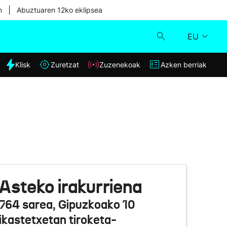
|
n
Abuztuaren 12ko eklipsea
EU
dia
Klisk
Zuretzat
Zuzenekoak
Azken berriak
Klisk
Zuzenekoak
Zuretzat
Azken berriak
Asteko irakurriena
764 sarea, Gipuzkoako 10
ikastetxetan tiroketa-