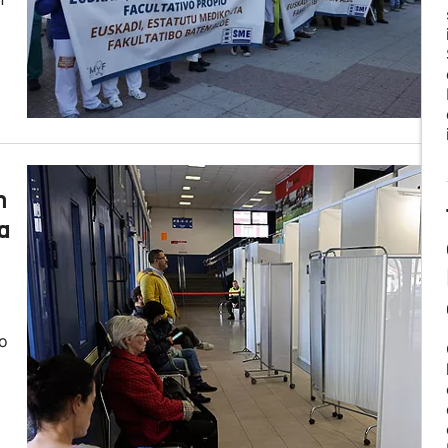
n
a
ko