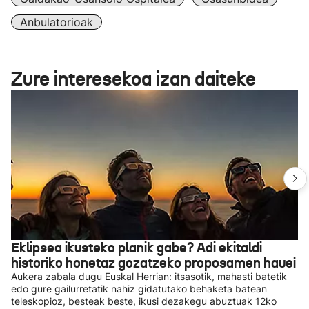
Anbulatorioak
Zure interesekoa izan daiteke
Eklipsea ikusteko planik gabe? Adi ekitaldi
historiko honetaz gozatzeko proposamen hauei
Aukera zabala dugu Euskal Herrian: itsasotik, mahasti batetik
edo gure gailurretatik nahiz gidatutako behaketa batean
teleskopioz, besteak beste, ikusi dezakegu abuztuak 12ko