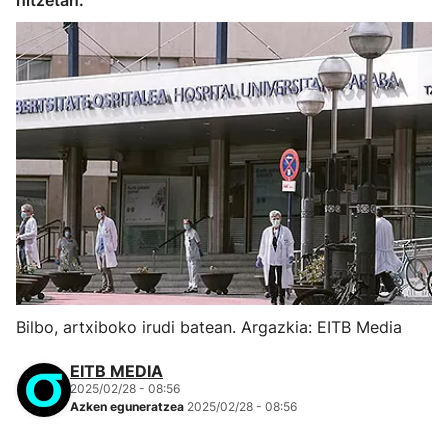
hitzetan.
Bilbo, artxiboko irudi batean. Argazkia: EITB Media
EITB MEDIA
2025/02/28 - 08:56
Azken eguneratzea
2025/02/28 - 08:56