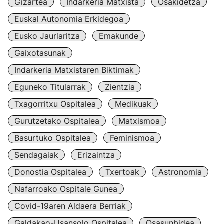
Gizartea
Indarkeria Matxista
Osakidetza
Euskal Autonomia Erkidegoa
Eusko Jaurlaritza
Emakunde
Gaixotasunak
Indarkeria Matxistaren Biktimak
Eguneko Titularrak
Zientzia
Txagorritxu Ospitalea
Medikuak
Gurutzetako Ospitalea
Matxismoa
Basurtuko Ospitalea
Feminismoa
Sendagaiak
Erizaintza
Donostia Ospitalea
Txertoak
Astronomia
Nafarroako Ospitale Gunea
Covid-19aren Aldaera Berriak
Galdakao-Usansolo Ospitalea
Osasunbidea