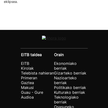
eklipsea.
EITB taldea
Orain
EITB
Ekonomiako
Kirolak
berriak
Telebista nahieran
Gizarteko berriak
Primeran
Nazioarteko
Gaztea
berriak
Makusi
Politikako berriak
Guau - Gure
Kulturako berriak
Audioa
Teknologiako
berriak
Osasuneko