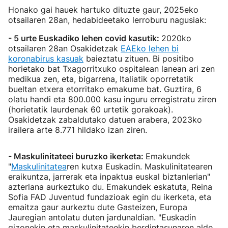
Honako gai hauek hartuko dituzte gaur, 2025eko
otsailaren 28an, hedabideetako lerroburu nagusiak:
- 5 urte Euskadiko lehen covid kasutik:
2020ko
otsailaren 28an Osakidetzak
EAEko lehen bi
koronabirus kasuak
baieztatu zituen. Bi positibo
horietako bat Txagorritxuko ospitalean lanean ari zen
medikua zen, eta, bigarrena, Italiatik oporretatik
bueltan etxera etorritako emakume bat. Guztira, 6
olatu handi eta 800.000 kasu inguru erregistratu ziren
(horietatik laurdenak 60 urtetik gorakoak).
Osakidetzak zabaldutako datuen arabera, 2023ko
irailera arte 8.771 hildako izan ziren.
- Maskulinitateei buruzko ikerketa:
Emakundek
"
Maskulinitatea
ren kutxa Euskadin. Maskulinitatearen
eraikuntza, jarrerak eta inpaktua euskal biztanlerian"
azterlana aurkeztuko du. Emakundek eskatuta, Reina
Sofia FAD Juventud fundazioak egin du ikerketa, eta
emaitza gaur aurkeztu dute Gasteizen, Europa
Jauregian antolatu duten jardunaldian. "Euskadin
gizonekin eta maskulinitateekin berdintasunaren alde