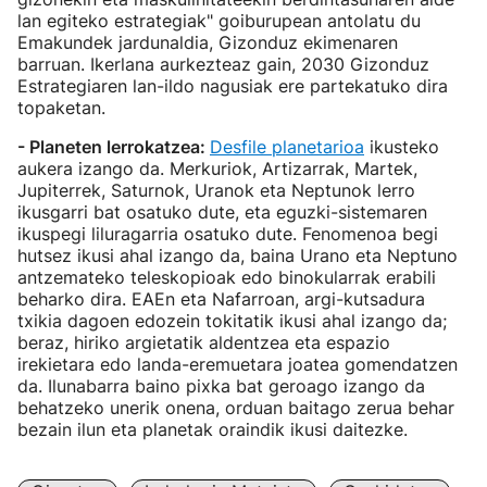
lan egiteko estrategiak" goiburupean antolatu du
Emakundek jardunaldia, Gizonduz ekimenaren
barruan. Ikerlana aurkezteaz gain, 2030 Gizonduz
Estrategiaren lan-ildo nagusiak ere partekatuko dira
topaketan.
- Planeten lerrokatzea:
Desfile planetarioa
ikusteko
aukera izango da. Merkuriok, Artizarrak, Martek,
Jupiterrek, Saturnok, Uranok eta Neptunok lerro
ikusgarri bat osatuko dute, eta eguzki-sistemaren
ikuspegi liluragarria osatuko dute. Fenomenoa begi
hutsez ikusi ahal izango da, baina Urano eta Neptuno
antzemateko teleskopioak edo binokularrak erabili
beharko dira. EAEn eta Nafarroan, argi-kutsadura
txikia dagoen edozein tokitatik ikusi ahal izango da;
beraz, hiriko argietatik aldentzea eta espazio
irekietara edo landa-eremuetara joatea gomendatzen
da. Ilunabarra baino pixka bat geroago izango da
behatzeko unerik onena, orduan baitago zerua behar
bezain ilun eta planetak oraindik ikusi daitezke.