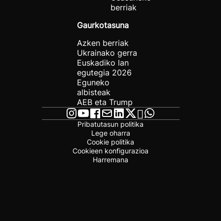
berriak
Gaurkotasuna
Azken berriak
Ukrainako gerra
Euskadiko lan
egutegia 2026
Eguneko
albisteak
AEB eta Trump
Pribatutasun politika
Lege oharra
Cookie politika
Cookieen konfigurazioa
Harremana