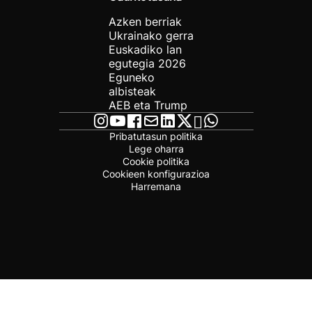
Azken berriak
Ukrainako gerra
Euskadiko lan
egutegia 2026
Eguneko
albisteak
AEB eta Trump
Pribatutasun politika
Lege oharra
Cookie politika
Cookieen konfigurazioa
Harremana