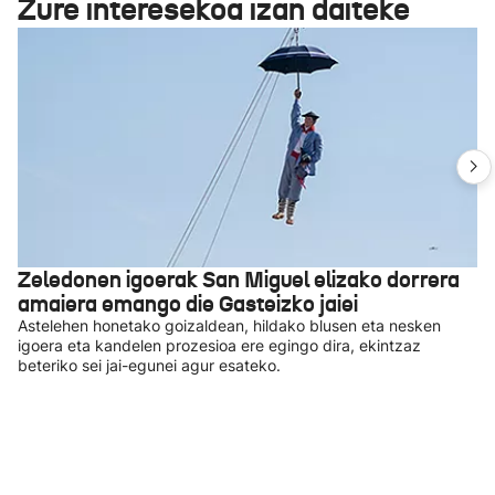
Zure interesekoa izan daiteke
Zeledonen igoerak San Miguel elizako dorrera
amaiera emango die Gasteizko jaiei
Astelehen honetako goizaldean, hildako blusen eta nesken
igoera eta kandelen prozesioa ere egingo dira, ekintzaz
beteriko sei jai-egunei agur esateko.