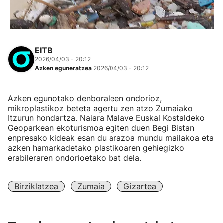
EITB
2026/04/03 - 20:12
Azken eguneratzea
2026/04/03 - 20:12
Azken egunotako denboraleen ondorioz,
mikroplastikoz beteta agertu zen atzo Zumaiako
Itzurun hondartza. Naiara Malave Euskal Kostaldeko
Geoparkean ekoturismoa egiten duen Begi Bistan
enpresako kideak esan du arazoa mundu mailakoa eta
azken hamarkadetako plastikoaren gehiegizko
erabileraren ondorioetako bat dela.
Birziklatzea
Zumaia
Gizartea