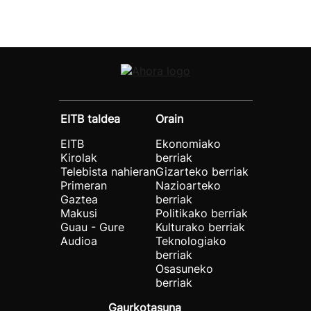
EITB taldea
Orain
EITB
Ekonomiako
Kirolak
berriak
Telebista nahieran
Gizarteko berriak
Primeran
Nazioarteko
Gaztea
berriak
Makusi
Politikako berriak
Guau - Gure
Kulturako berriak
Audioa
Teknologiako
berriak
Osasuneko
berriak
Gaurkotasuna