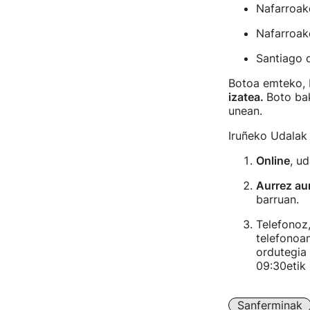
Nafarroak
Nafarroak
Santiago 
Botoa emteko, 
izatea.
Boto ba
unean.
Iruñeko Udalak
Online
, u
Aurrez au
barruan.
Telefonoz,
telefonoan
ordutegia 
09:30etik 
Sanferminak