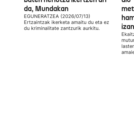
da, Mundakan
met
EGUNERATZEA (2026/07/13)
ham
Ertzaintzak ikerketa amaitu du eta ez
iza
du kriminalitate zantzurik aurkitu.
Ekait
mutur
laste
amaie