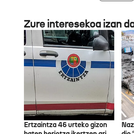
Zure interesekoa izan d
Ertzaintza 46 urteko gizon
Naz
baten heriotza ikertzen ari
dio