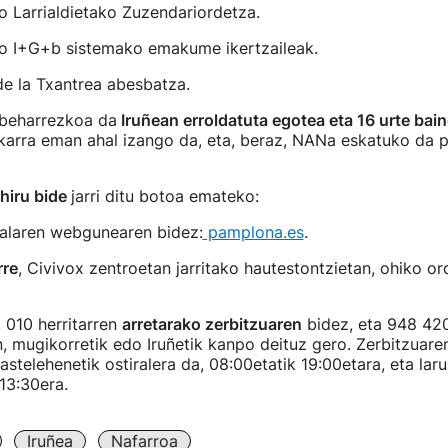
o Larrialdietako Zuzendariordetza.
o I+G+b sistemako emakume ikertzaileak.
de la Txantrea abesbatza.
beharrezkoa da
Iruñean erroldatuta egotea eta 16 urte bai
karra eman ahal izango da, eta, beraz, NANa eskatuko da 
hiru bide
jarri ditu botoa emateko:
dalaren webgunearen bidez:
pamplona.es
.
rre
, Civivox zentroetan jarritako hautestontzietan, ohiko or
 010 herritarren
arretarako zerbitzuaren
bidez, eta 948 42
, mugikorretik edo Iruñetik kanpo deituz gero. Zerbitzuaren
astelehenetik ostiralera da, 08:00etatik 19:00etara, eta lar
13:30era.
Iruñea
Nafarroa