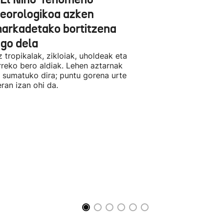
eorologikoa azken
arkadetako bortitzena
ngo dela
z tropikalak, zikloiak, uholdeak eta
reko bero aldiak. Lehen aztarnak
r sumatuko dira; puntu gorena urte
ran izan ohi da.