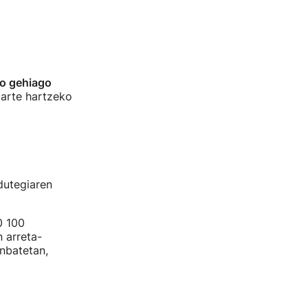
no gehiago
parte hartzeko
dutegiaren
0 100
 arreta-
unbatetan,