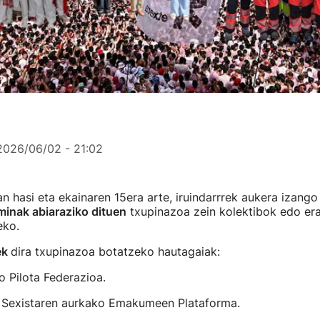
2026/06/02 - 21:02
n hasi eta ekainaren 15era arte, iruindarrrek aukera izango
inak abiaraziko dituen
txupinazoa zein kolektibok edo e
eko.
ek
dira txupinazoa botatzeko hautagaiak:
 Pilota Federazioa.
a Sexistaren aurkako Emakumeen Plataforma.