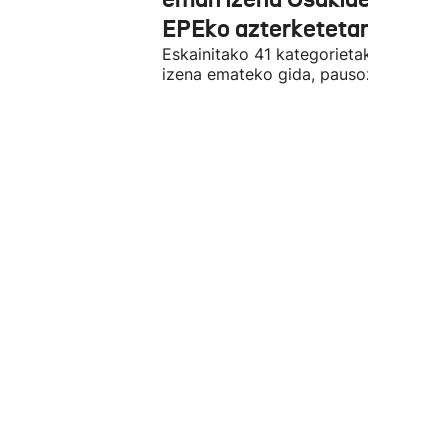
EPEko azterketetan
Eskainitako 41 kategorietako batean
izena emateko gida, pausoz pauso.