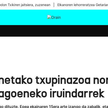
|
don Txikiren jaitsiera, zuzenean
Elkanoren lehorreratzea Getaria
tura
Ikusmiran
Egural
Osasuna
Teknologia
etako txupinazoa no
agoeneko iruindarrek
ngo dituzte. Epea ekainaren 15era arte izango da zabalik, e