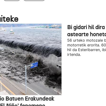
aiteke
Bi gidari hil dira
astearte honet
56 urteko motozale ba
motorretik erorita. 6
hil da Esteribarren, ib
irtenda.
io Batuen Erakundeak
 ‘El Niño’ fenomeno