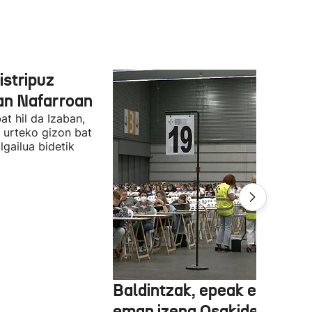
 istripuz
an Nafarroan
t hil da Izaban,
0 urteko gizon bat
ilgailua bidetik
Baldintzak, epeak eta nola
eman izena Osakidetzako