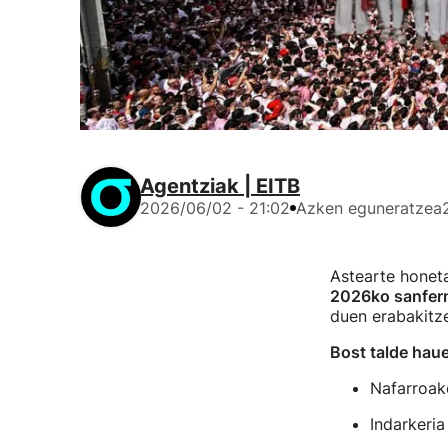
Agentziak | EITB
2026/06/02 - 21:02
Azken eguneratzea
Astearte honeta
2026ko sanferm
duen erabakitz
Bost talde hau
Nafarroako
Indarkeri