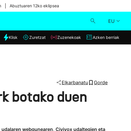
|
n
Abuztuaren 12ko eklipsea
EU
dia
Klisk
Zuretzat
Zuzenekoak
Azken berriak
Klisk
Zuzenekoak
Zuretzat
Elkarbanatu
Gorde
rk botako duen
Azken berriak
ta udalaren webgunearen, Civivox udaltegien eta