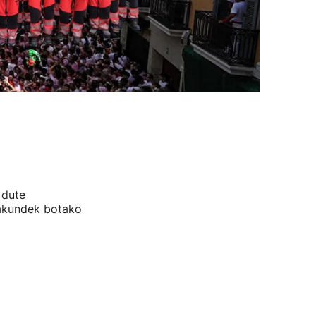
 dute
rakundek botako