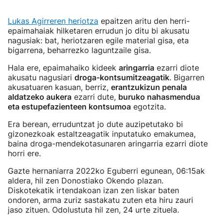
Lukas Agirreren heriotza
epaitzen aritu den herri-
epaimahaiak hilketaren errudun jo ditu bi akusatu
nagusiak: bat, heriotzaren egile material gisa, eta
bigarrena, beharrezko laguntzaile gisa.
Hala ere, epaimahaiko kideek
aringarria
ezarri diote
akusatu nagusiari
droga-kontsumitzeagatik
. Bigarren
akusatuaren kasuan, berriz,
erantzukizun penala
aldatzeko aukera
ezarri dute,
buruko nahasmendua
eta estupefazienteen kontsumoa
egotzita.
Era berean, erruduntzat jo dute auzipetutako bi
gizonezkoak estaltzeagatik inputatuko emakumea,
baina droga-mendekotasunaren aringarria ezarri diote
horri ere.
Gazte hernaniarra 2022ko Eguberri egunean, 06:15ak
aldera, hil zen Donostiako Okendo plazan.
Diskotekatik irtendakoan izan zen liskar baten
ondoren, arma zuriz sastakatu zuten eta hiru zauri
jaso zituen. Odolustuta hil zen, 24 urte zituela.