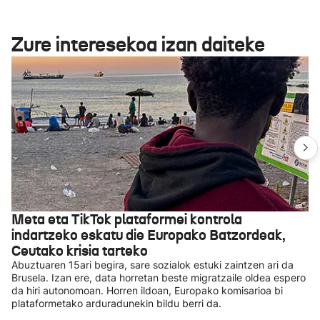
Zure interesekoa izan daiteke
Meta eta TikTok plataformei kontrola
indartzeko eskatu die Europako Batzordeak,
Ceutako krisia tarteko
Abuztuaren 15ari begira, sare sozialok estuki zaintzen ari da
Brusela. Izan ere, data horretan beste migratzaile oldea espero
da hiri autonomoan. Horren ildoan, Europako komisarioa bi
plataformetako arduradunekin bildu berri da.