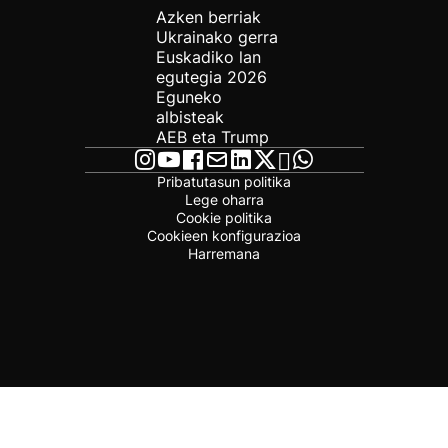
Azken berriak
Ukrainako gerra
Euskadiko lan
egutegia 2026
Eguneko
albisteak
AEB eta Trump
Pribatutasun politika
Lege oharra
Cookie politika
Cookieen konfigurazioa
Harremana