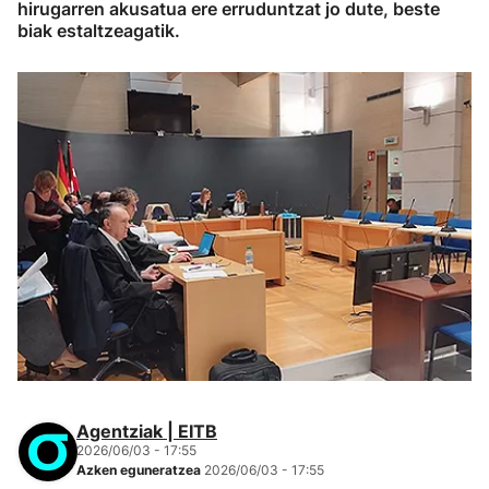
hirugarren akusatua ere erruduntzat jo dute, beste
biak estaltzeagatik.
Agentziak | EITB
2026/06/03 - 17:55
Azken eguneratzea
2026/06/03 - 17:55