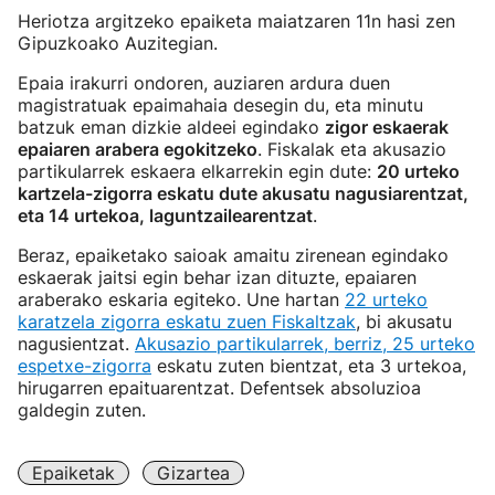
Heriotza argitzeko epaiketa maiatzaren 11n hasi zen
Gipuzkoako Auzitegian.
Epaia irakurri ondoren, auziaren ardura duen
magistratuak epaimahaia desegin du, eta minutu
batzuk eman dizkie aldeei egindako
zigor eskaerak
epaiaren arabera egokitzeko
. Fiskalak eta akusazio
partikularrek eskaera elkarrekin egin dute:
20 urteko
kartzela-zigorra eskatu dute akusatu nagusiarentzat,
eta 14 urtekoa, laguntzailearentzat
.
Beraz, epaiketako saioak amaitu zirenean egindako
eskaerak jaitsi egin behar izan dituzte, epaiaren
araberako eskaria egiteko. Une hartan
22 urteko
karatzela zigorra eskatu zuen Fiskaltzak
, bi akusatu
nagusientzat.
Akusazio partikularrek, berriz, 25 urteko
espetxe-zigorra
eskatu zuten bientzat, eta 3 urtekoa,
hirugarren epaituarentzat. Defentsek absoluzioa
galdegin zuten.
Epaiketak
Gizartea