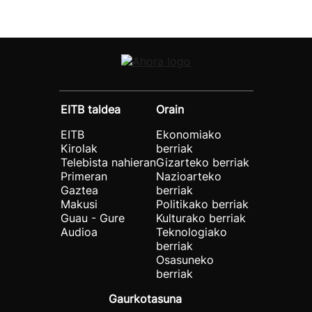
EITB taldea
Orain
EITB
Ekonomiako
Kirolak
berriak
Telebista nahieran
Gizarteko berriak
Primeran
Nazioarteko
Gaztea
berriak
Makusi
Politikako berriak
Guau - Gure
Kulturako berriak
Audioa
Teknologiako
berriak
Osasuneko
berriak
Gaurkotasuna