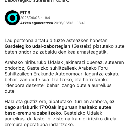
Zabortegiko sutearen irudiak.
EITB
2026/06/03 - 18:41
Azken eguneratzea
2026/06/03 - 18:41
Lau pertsona artatu dituzte asteazken honetan
Gardelegiko udal-zabortegian
(Gasteiz) piztutako sute
baten ondorioz zabaldu den kea arnasteagatik.
Arabako hiriburuko Udalak jakinarazi duenez, sutearen
ondorioz, Gasteizko suhiltzaileek Arabako Foru
Suhiltzaileen Erakunde Autonomoari laguntza eskatu
behar izan diote sua itzaltzeko, eta horretarako
"denbora dezente" behar izango dutela aurreikusi
dute.
Hala eta guztiz ere, aipatutako iturrien arabera,
ez
dago arriskurik 17:00ak inguruan hasitako sutea
baso-eremura zabaltzeko
. Gasteizko Udalak
aurreikusi du laster bi zisterna-kamioi iritsiko direla
eremura operatiboa indartzeko.