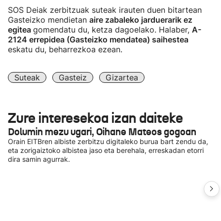
SOS Deiak zerbitzuak suteak irauten duen bitartean
Gasteizko mendietan
aire zabaleko jarduerarik ez
egitea
gomendatu du, ketza dagoelako. Halaber,
A-
2124 errepidea (Gasteizko mendatea) saihestea
eskatu du, beharrezkoa ezean.
Suteak
Gasteiz
Gizartea
Zure interesekoa izan daiteke
Dolumin mezu ugari, Oihane Mateos gogoan
Orain EITBren albiste zerbitzu digitaleko burua bart zendu da,
eta zorigaiztoko albistea jaso eta berehala, erreskadan etorri
dira samin agurrak.