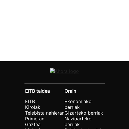
EITB taldea
Orain
EITB
Ekonomiako
Kirolak
berriak
Telebista nahieran
Gizarteko berriak
Primeran
Nazioarteko
Gaztea
berriak