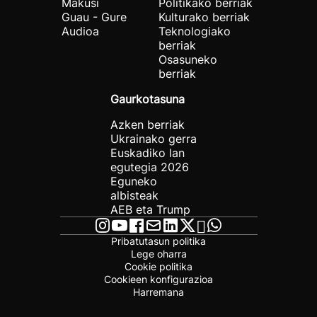
Makusi
Politikako berriak
Guau - Gure
Kulturako berriak
Audioa
Teknologiako
berriak
Osasuneko
berriak
Gaurkotasuna
Azken berriak
Ukrainako gerra
Euskadiko lan
egutegia 2026
Eguneko
albisteak
AEB eta Trump
Pribatutasun politika
Lege oharra
Cookie politika
Cookieen konfigurazioa
Harremana