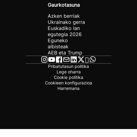
Gaurkotasuna
Azken berriak
Ukrainako gerra
Euskadiko lan
egutegia 2026
Eguneko
albisteak
AEB eta Trump
Pribatutasun politika
Lege oharra
Cookie politika
Cookieen konfigurazioa
Harremana