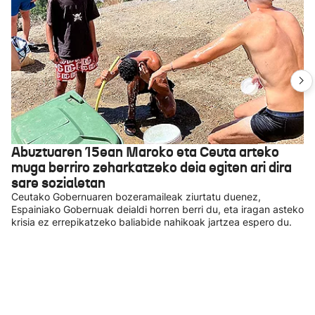
Abuztuaren 15ean Maroko eta Ceuta arteko
muga berriro zeharkatzeko deia egiten ari dira
sare sozialetan
Ceutako Gobernuaren bozeramaileak ziurtatu duenez,
Espainiako Gobernuak deialdi horren berri du, eta iragan asteko
krisia ez errepikatzeko baliabide nahikoak jartzea espero du.