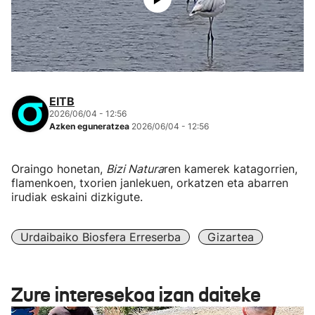
EITB
2026/06/04 - 12:56
Azken eguneratzea
2026/06/04 - 12:56
Oraingo honetan,
Bizi Natura
ren kamerek katagorrien,
flamenkoen, txorien janlekuen, orkatzen eta abarren
irudiak eskaini dizkigute.
Urdaibaiko Biosfera Erreserba
Gizartea
Zure interesekoa izan daiteke