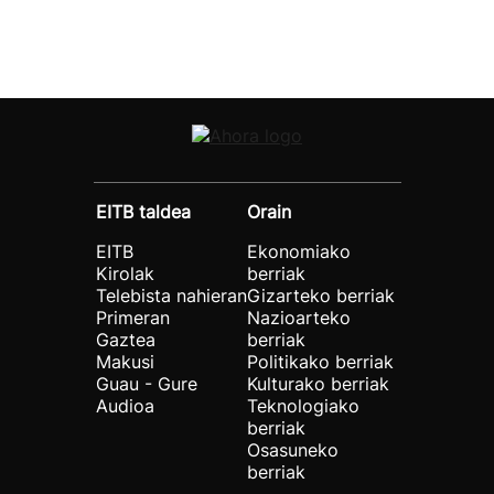
EITB taldea
Orain
EITB
Ekonomiako
Kirolak
berriak
Telebista nahieran
Gizarteko berriak
Primeran
Nazioarteko
Gaztea
berriak
Makusi
Politikako berriak
Guau - Gure
Kulturako berriak
Audioa
Teknologiako
berriak
Osasuneko
berriak