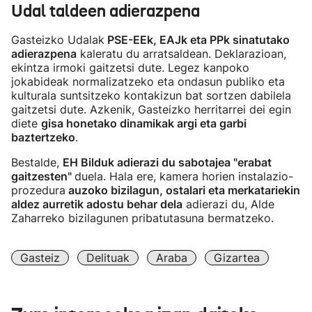
Udal taldeen adierazpena
Gasteizko Udalak
PSE-EEk, EAJk eta PPk sinatutako
adierazpena
kaleratu du arratsaldean. Deklarazioan,
ekintza irmoki gaitzetsi dute. Legez kanpoko
jokabideak normalizatzeko eta ondasun publiko eta
kulturala suntsitzeko kontakizun bat sortzen dabilela
gaitzetsi dute. Azkenik, Gasteizko herritarrei dei egin
diete
gisa honetako dinamikak argi eta garbi
baztertzeko
.
Bestalde,
EH Bilduk adierazi du sabotajea "erabat
gaitzesten"
duela. Hala ere, kamera horien instalazio-
prozedura
auzoko bizilagun, ostalari eta merkatariekin
aldez aurretik adostu behar dela
adierazi du, Alde
Zaharreko bizilagunen pribatutasuna bermatzeko.
Gasteiz
Delituak
Araba
Gizartea