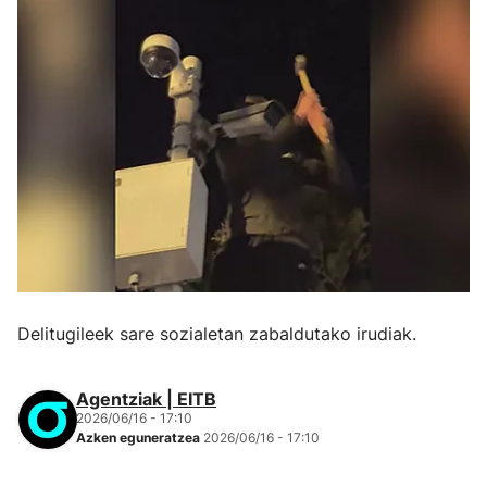
Delitugileek sare sozialetan zabaldutako irudiak.
Agentziak | EITB
2026/06/16 - 17:10
Azken eguneratzea
2026/06/16 - 17:10