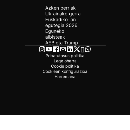
Azken berriak
Ukrainako gerra
Euskadiko lan
egutegia 2026
Eguneko
albisteak
AEB eta Trump
Pribatutasun politika
Lege oharra
Cookie politika
Cookieen konfigurazioa
Harremana