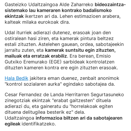
Gasteizko Udaltzaingoa Alde Zaharreko
bideozaintza-
sistemako lau kameraren kontrako badalismoko
ekintzak
ikertzen ari da. Lehen estimazioen arabera,
kalteak milaka eurokoak dira.
Udal iturriek adierazi dutenez, erasoak joan den
ostiralean hasi ziren, eta kamerak pintura beltzez
estali zituzten. Astelehen gauean, ordea, sabotajeekin
jarraitu zuten, eta
kamerak suntsitu egin zituzten,
mailuak eta erratzak erabiliz
. Era berean, Emisio
Gutxiko Eremurako (EGE) sarbideak kontrolatzen
dituzten kameren kontra ere egin zituzten erasoak.
Hala Bedik
jakitera eman duenez, zenbait anonimok
"kontrol sozialaren aurka" egindako sabotajea da.
Cesar Fernandez de Landa Herritarren Segurtasuneko
zinegotziak ekintzak "erabat gaitzesten" dituela
adierazi du, eta gaineratu du "horrelakoak egiten
dituena delitugilea besterik ez" dela.
Udaltzaingoa
informazioa biltzen ari da sabotajearen
egileak
identifikatzeko.