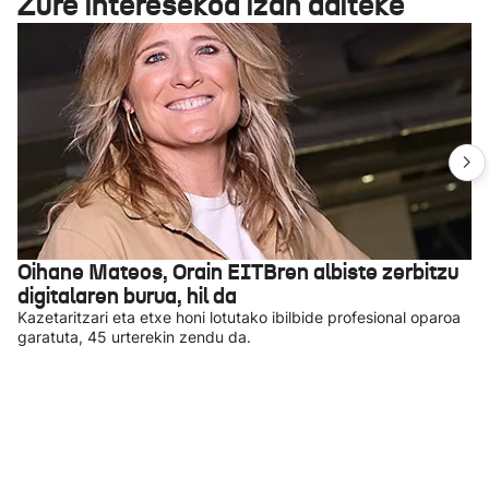
Zure interesekoa izan daiteke
Oihane Mateos, Orain EITBren albiste zerbitzu
digitalaren burua, hil da
Kazetaritzari eta etxe honi lotutako ibilbide profesional oparoa
garatuta, 45 urterekin zendu da.