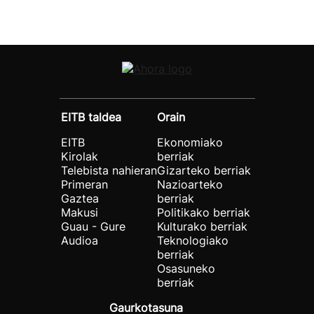
EITB taldea
Orain
EITB
Ekonomiako
Kirolak
berriak
Telebista nahieran
Gizarteko berriak
Primeran
Nazioarteko
Gaztea
berriak
Makusi
Politikako berriak
Guau - Gure
Kulturako berriak
Audioa
Teknologiako
berriak
Osasuneko
berriak
Gaurkotasuna