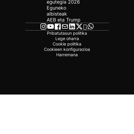
egutegia 2026
Eguneko
albisteak
AEB eta Trump
Pribatutasun politika
Lege oharra
Cookie politika
Cookieen konfigurazioa
Harremana