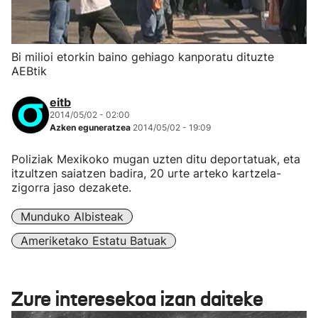
Bi milioi etorkin baino gehiago kanporatu dituzte
AEBtik
eitb
2014/05/02 - 02:00
Azken eguneratzea
2014/05/02 - 19:09
Poliziak Mexikoko mugan uzten ditu deportatuak, eta
itzultzen saiatzen badira, 20 urte arteko kartzela-
zigorra jaso dezakete.
Munduko Albisteak
Ameriketako Estatu Batuak
Zure interesekoa izan daiteke