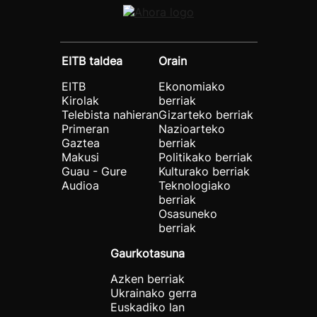
EITB taldea
Orain
EITB
Ekonomiako
Kirolak
berriak
Telebista nahieran
Gizarteko berriak
Primeran
Nazioarteko
Gaztea
berriak
Makusi
Politikako berriak
Guau - Gure
Kulturako berriak
Audioa
Teknologiako
berriak
Osasuneko
berriak
Gaurkotasuna
Azken berriak
Ukrainako gerra
Euskadiko lan