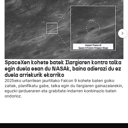
SpaceXen kohete batek Ilargiaren kontra talka
egin duela esan du NASAk, baina adierazi du ez
duela arriskurik ekarriko
2025eko urtarrilean jaurtitako Falcon 9 kohete baten goiko
zatiak, planifikatu gabe, talka egin du Ilargiaren gainazalarekin,
eguzki-jardueraren eta grabitate-indarren konbinazio baten
ondorioz.