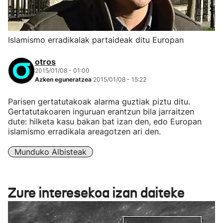
Islamismo erradikalak partaideak ditu Europan
otros
2015/01/08 - 01:00
Azken eguneratzea
2015/01/08 - 15:22
Parisen gertatutakoak alarma guztiak piztu ditu.
Gertatutakoaren inguruan erantzun bila jarraitzen
dute: hilketa kasu bakan bat izan den, edo Europan
islamismo erradikala areagotzen ari den.
Munduko Albisteak
Zure interesekoa izan daiteke