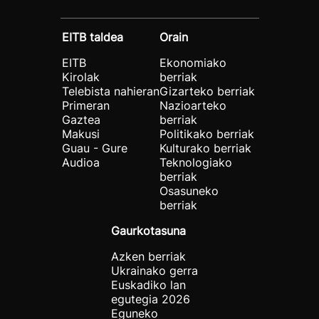
EITB taldea
Orain
EITB
Ekonomiako
Kirolak
berriak
Telebista nahieran
Gizarteko berriak
Primeran
Nazioarteko
Gaztea
berriak
Makusi
Politikako berriak
Guau - Gure
Kulturako berriak
Audioa
Teknologiako
berriak
Osasuneko
berriak
Gaurkotasuna
Azken berriak
Ukrainako gerra
Euskadiko lan
egutegia 2026
Eguneko