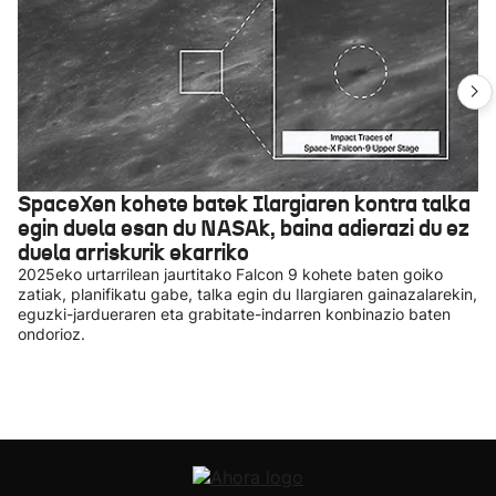
SpaceXen kohete batek Ilargiaren kontra talka
egin duela esan du NASAk, baina adierazi du ez
duela arriskurik ekarriko
2025eko urtarrilean jaurtitako Falcon 9 kohete baten goiko
zatiak, planifikatu gabe, talka egin du Ilargiaren gainazalarekin,
eguzki-jardueraren eta grabitate-indarren konbinazio baten
ondorioz.