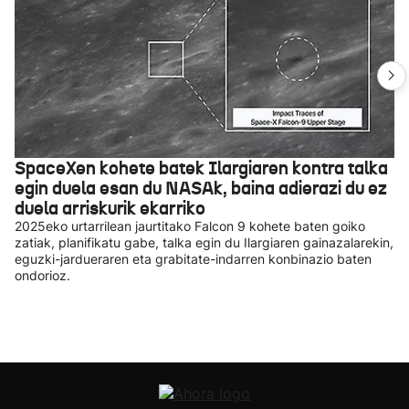
SpaceXen kohete batek Ilargiaren kontra talka
egin duela esan du NASAk, baina adierazi du ez
duela arriskurik ekarriko
2025eko urtarrilean jaurtitako Falcon 9 kohete baten goiko
zatiak, planifikatu gabe, talka egin du Ilargiaren gainazalarekin,
eguzki-jardueraren eta grabitate-indarren konbinazio baten
ondorioz.