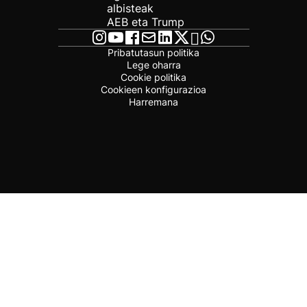
albisteak
AEB eta Trump
Pribatutasun politika
Lege oharra
Cookie politika
Cookieen konfigurazioa
Harremana