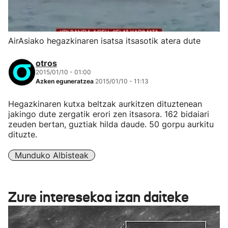
AirAsiako hegazkinaren isatsa itsasotik atera dute
otros
2015/01/10 - 01:00
Azken eguneratzea
2015/01/10 - 11:13
Hegazkinaren kutxa beltzak aurkitzen dituztenean
jakingo dute zergatik erori zen itsasora. 162 bidaiari
zeuden bertan, guztiak hilda daude. 50 gorpu aurkitu
dituzte.
Munduko Albisteak
Zure interesekoa izan daiteke