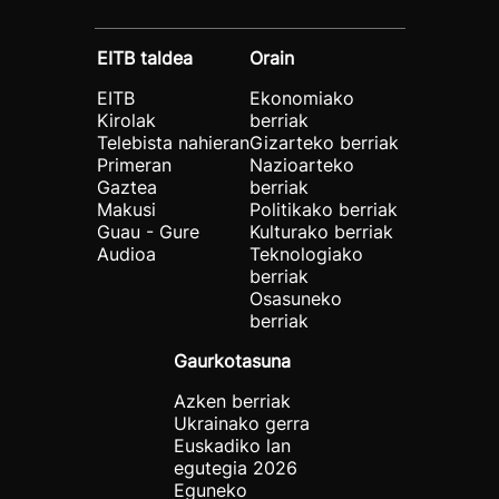
EITB taldea
Orain
EITB
Ekonomiako
Kirolak
berriak
Telebista nahieran
Gizarteko berriak
Primeran
Nazioarteko
Gaztea
berriak
Makusi
Politikako berriak
Guau - Gure
Kulturako berriak
Audioa
Teknologiako
berriak
Osasuneko
berriak
Gaurkotasuna
Azken berriak
Ukrainako gerra
Euskadiko lan
egutegia 2026
Eguneko