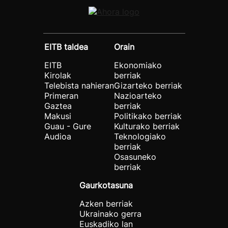
EITB taldea
Orain
EITB
Ekonomiako
Kirolak
berriak
Telebista nahieran
Gizarteko berriak
Primeran
Nazioarteko
Gaztea
berriak
Makusi
Politikako berriak
Guau - Gure
Kulturako berriak
Audioa
Teknologiako
berriak
Osasuneko
berriak
Gaurkotasuna
Azken berriak
Ukrainako gerra
Euskadiko lan