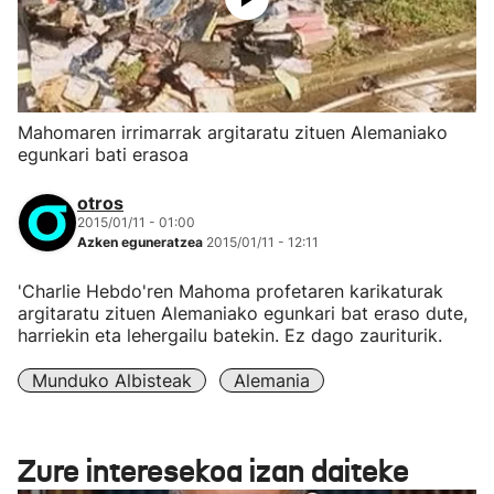
Mahomaren irrimarrak argitaratu zituen Alemaniako
egunkari bati erasoa
otros
2015/01/11 - 01:00
Azken eguneratzea
2015/01/11 - 12:11
'Charlie Hebdo'ren Mahoma profetaren karikaturak
argitaratu zituen Alemaniako egunkari bat eraso dute,
harriekin eta lehergailu batekin. Ez dago zauriturik.
Munduko Albisteak
Alemania
Zure interesekoa izan daiteke