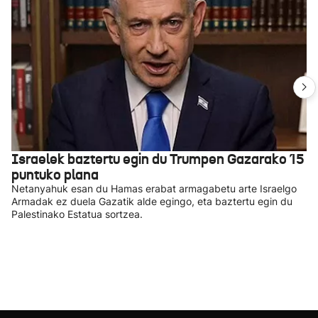
Israelek baztertu egin du Trumpen Gazarako 15
puntuko plana
Netanyahuk esan du Hamas erabat armagabetu arte Israelgo
Armadak ez duela Gazatik alde egingo, eta baztertu egin du
Palestinako Estatua sortzea.