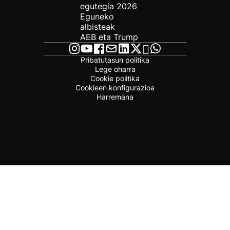
egutegia 2026
Eguneko
albisteak
AEB eta Trump
Pribatutasun politika
Lege oharra
Cookie politika
Cookieen konfigurazioa
Harremana