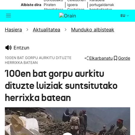
|
|
Albiste dira
Piraten
igoera
portugaldarrak
Abordatzea
Gasteizen
hondartzetan
EU
Hasiera
Aktualitatea
Munduko albisteak
Aktualitatea
Bilatzailea
Politika
Entzun
100EN BAT GORPU AURKITU DITUZTE
Elkarbanatu
Gorde
HERRIXKA BATEAN
Kultura
100en bat gorpu aurkitu
Ikusmiran
dituzte luiziak suntsitutako
herrixka batean
Eguraldia