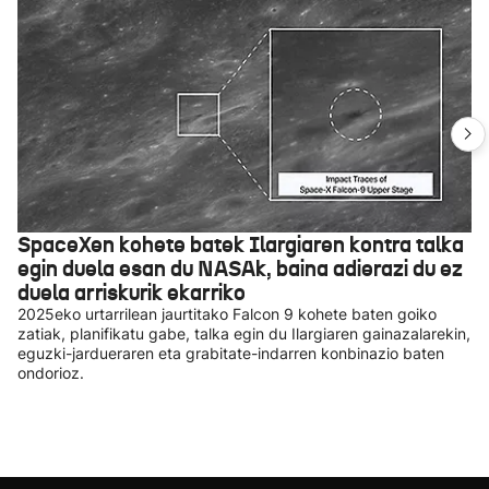
SpaceXen kohete batek Ilargiaren kontra talka
egin duela esan du NASAk, baina adierazi du ez
duela arriskurik ekarriko
2025eko urtarrilean jaurtitako Falcon 9 kohete baten goiko
zatiak, planifikatu gabe, talka egin du Ilargiaren gainazalarekin,
eguzki-jardueraren eta grabitate-indarren konbinazio baten
ondorioz.