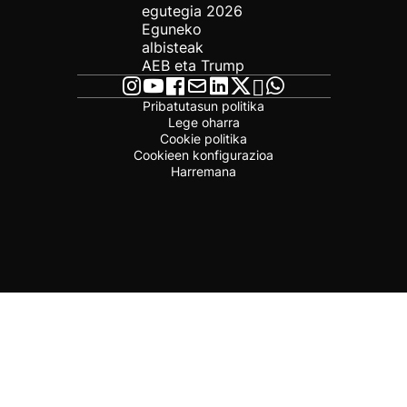
egutegia 2026
Eguneko
albisteak
AEB eta Trump
Pribatutasun politika
Lege oharra
Cookie politika
Cookieen konfigurazioa
Harremana