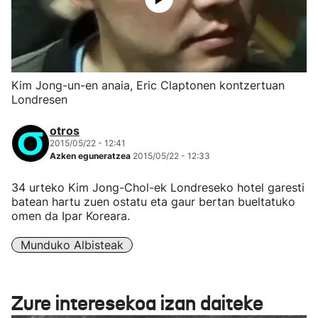
Kim Jong-un-en anaia, Eric Claptonen kontzertuan
Londresen
otros
2015/05/22 - 12:41
Azken eguneratzea
2015/05/22 - 12:33
34 urteko Kim Jong-Chol-ek Londreseko hotel garesti
batean hartu zuen ostatu eta gaur bertan bueltatuko
omen da Ipar Koreara.
Munduko Albisteak
Zure interesekoa izan daiteke