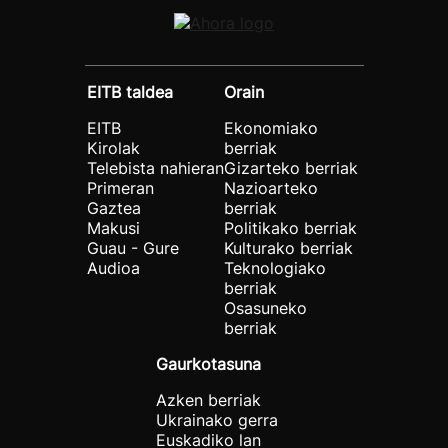
EITB taldea
Orain
EITB
Ekonomiako
Kirolak
berriak
Telebista nahieran
Gizarteko berriak
Primeran
Nazioarteko
Gaztea
berriak
Makusi
Politikako berriak
Guau - Gure
Kulturako berriak
Audioa
Teknologiako
berriak
Osasuneko
berriak
Gaurkotasuna
Azken berriak
Ukrainako gerra
Euskadiko lan