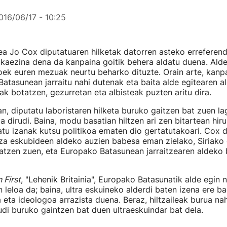
016/06/17 - 10:25
zea Jo Cox diputatuaren hilketak datorren asteko errefere
kaezina dena da kanpaina goitik behera aldatu duena. Ald
oek euren mezuak neurtu beharko dituzte. Orain arte, kanpa
Batasunean jarraitu nahi dutenak eta baita alde egitearen 
inak botatzen, gezurretan eta albisteak puzten aritu dira.
n, diputatu laboristaren hilketa buruko gaitzen bat zuen l
a dirudi. Baina, modu basatian hiltzen ari zen bitartean hiru
katu izanak kutsu politikoa ematen dio gertatutakoari. Cox 
za eskubideen aldeko auzien babesa eman zielako, Siriako 
atzen zuen, eta Europako Batasunean jarraitzearen aldeko
n First
, "Lehenik Britainia", Europako Batasunatik alde egin 
n leloa da; baina, ultra eskuineko alderdi baten izena ere b
eta ideologoa arrazista duena. Beraz, hiltzaileak burua na
udi buruko gaintzen bat duen ultraeskuindar bat dela.