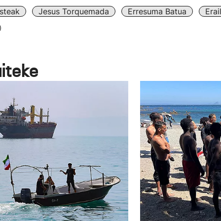
steak
Jesus Torquemada
Erresuma Batua
Erai
aiteke