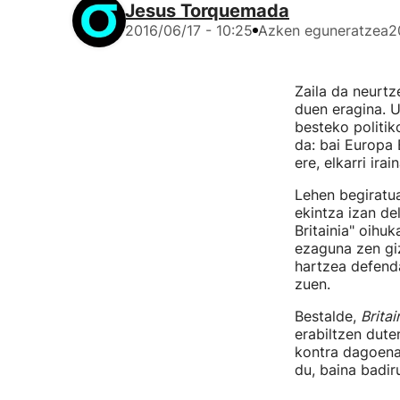
Jesus Torquemada
2016/06/17 - 10:25
Azken eguneratzea
2
Zaila da neurt
duen eragina. U
besteko politik
da: bai Europa 
ere, elkarri ira
Lehen begiratua
ekintza izan del
Britainia" oihu
ezaguna zen gi
hartzea defend
zuen.
Bestalde,
Britai
erabiltzen dute
kontra dagoena 
du, baina badir