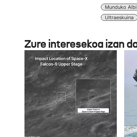
Munduko Albi
Ultraeskuina
Zure interesekoa izan d