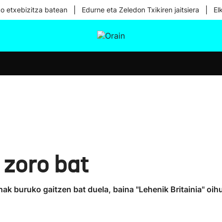
|
|
ko etxebizitza batean
Edurne eta Zeledon Txikiren jaitsiera
El
tura
Ikusmiran
Egural
Osasuna
Teknologia
 zoro bat
nak buruko gaitzen bat duela, baina "Lehenik Britainia" oihu