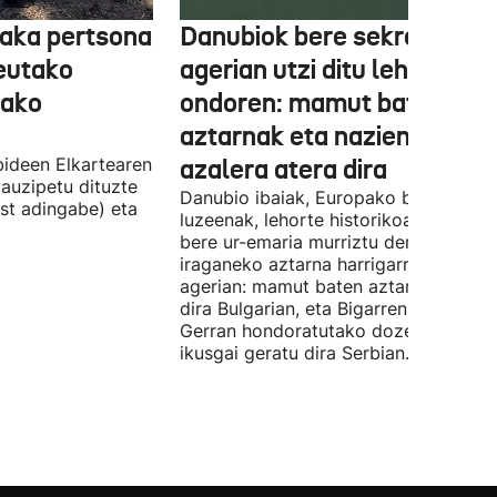
aka pertsona
Danubiok bere sekretuak
Ceutako
agerian utzi ditu lehortear
tako
ondoren: mamut baten
aztarnak eta nazien ontzia
ideen Elkartearen
azalera atera dira
auzipetu dituzte
Danubio ibaiak, Europako bigarren
st adingabe) eta
luzeenak, lehorte historikoa bizi du, e
bere ur-emaria murriztu denez,
iraganeko aztarna harrigarriak utzi di
agerian: mamut baten aztarnak azald
dira Bulgarian, eta Bigarren Mundu
Gerran hondoratutako dozenaka ontz
ikusgai geratu dira Serbian.