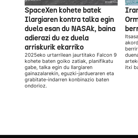
SpaceXen kohete batek
Ira
Ilargiaren kontra talka egin
Orm
duela esan du NASAk, baina
ber
adierazi du ez duela
Itsas
akord
arriskurik ekarriko
berri
2025eko urtarrilean jaurtitako Falcon 9
duena
kohete baten goiko zatiak, planifikatu
artek
gabe, talka egin du Ilargiaren
itxi b
gainazalarekin, eguzki-jardueraren eta
grabitate-indarren konbinazio baten
ondorioz.