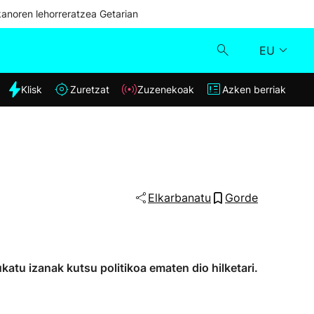
kanoren lehorreratzea Getarian
EU
dia
Klisk
Zuretzat
Zuzenekoak
Azken berriak
Klisk
Zuzenekoak
Zuretzat
Elkarbanatu
Gorde
Azken berriak
katu izanak kutsu politikoa ematen dio hilketari.