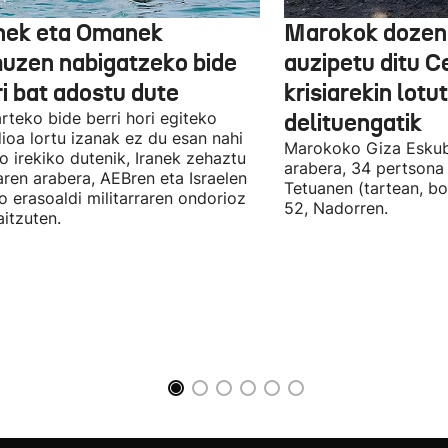
nek eta Omanek
Marokok dozen
uzen nabigatzeko bide
auzipetu ditu 
ri bat adostu dute
krisiarekin lotu
arteko bide berri hori egiteko
delituengatik
ioa lortu izanak ez du esan nahi
Marokoko Giza Eskub
ro irekiko dutenik, Iranek zehaztu
arabera, 34 pertsona 
ren arabera, AEBren eta Israelen
Tetuanen (tartean, bo
o erasoaldi militarraren ondorioz
52, Nadorren.
aitzuten.