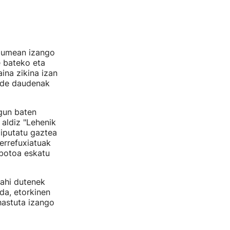
ndumean izango
e bateko eta
ina zikina izan
alde daudenak
agun baten
 aldiz "Lehenik
diputatu gaztea
errefuxiatuak
 botoa eskatu
nahi dutenek
ada, etorkinen
hastuta izango