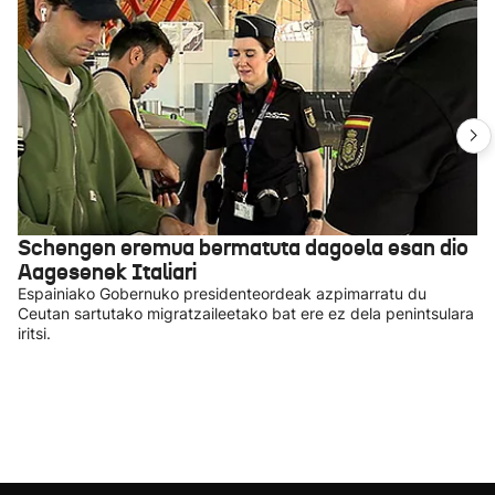
Schengen eremua bermatuta dagoela esan dio
Aagesenek Italiari
Espainiako Gobernuko presidenteordeak azpimarratu du
Ceutan sartutako migratzaileetako bat ere ez dela penintsulara
iritsi.