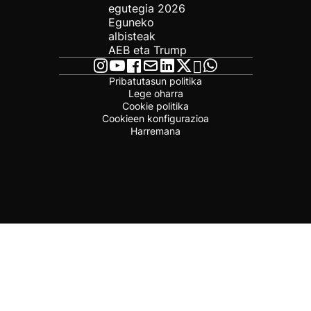
egutegia 2026
Eguneko
albisteak
AEB eta Trump
Pribatutasun politika
Lege oharra
Cookie politika
Cookieen konfigurazioa
Harremana