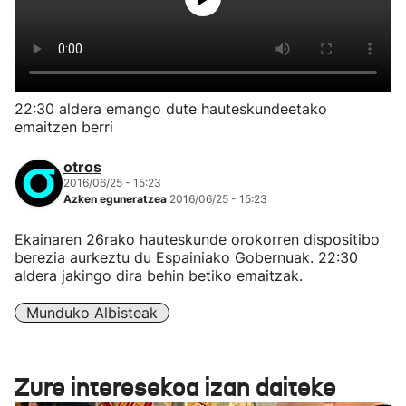
22:30 aldera emango dute hauteskundeetako
emaitzen berri
otros
2016/06/25 - 15:23
Azken eguneratzea
2016/06/25 - 15:23
Ekainaren 26rako hauteskunde orokorren dispositibo
berezia aurkeztu du Espainiako Gobernuak. 22:30
aldera jakingo dira behin betiko emaitzak.
Munduko Albisteak
Zure interesekoa izan daiteke