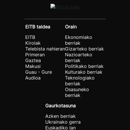
EITB taldea
Orain
EITB
Ekonomiako
Kirolak
berriak
Telebista nahieran
Gizarteko berriak
Primeran
Nazioarteko
Gaztea
berriak
Makusi
Politikako berriak
Guau - Gure
Kulturako berriak
Audioa
Teknologiako
berriak
Osasuneko
berriak
Gaurkotasuna
Azken berriak
Ukrainako gerra
Euskadiko lan