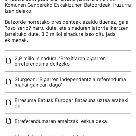
Komunen Ganberako Eskakizunen Batzordeak, iruzurra
izan delako.
Batzorde horretako presidenteak azaldu duenez, gaia
?oso serio? hartu dute, eta sinaduren jatorria ikertzen
jarraituko dute. 3,2 milioi sinadura jaso ditu jada
ekimenak.
2,9 milioi sinadura, 'Brexit'aren bigarren
erreferenduma deitzeko
Sturgeon: 'Bigarren independentzia referenduma
mahai gainean dago'
Erresuma Batuak Europar Batasuna uztea erabaki
du
Erreferendumaren emaitzak, eskualdeka