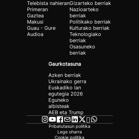
Telebista nahieran
Gizarteko berriak
Primeran
Nazioarteko
Gaztea
berriak
Makusi
Politikako berriak
Guau - Gure
Kulturako berriak
Audioa
Teknologiako
berriak
Osasuneko
berriak
Gaurkotasuna
Azken berriak
Ukrainako gerra
Euskadiko lan
egutegia 2026
Eguneko
albisteak
AEB eta Trump
Pribatutasun politika
Lege oharra
Cookie politika