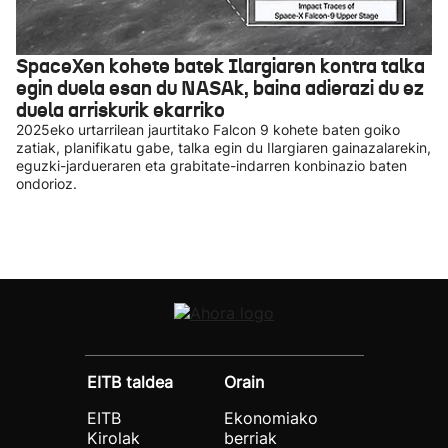
SpaceXen kohete batek Ilargiaren kontra talka
egin duela esan du NASAk, baina adierazi du ez
duela arriskurik ekarriko
2025eko urtarrilean jaurtitako Falcon 9 kohete baten goiko
zatiak, planifikatu gabe, talka egin du Ilargiaren gainazalarekin,
eguzki-jardueraren eta grabitate-indarren konbinazio baten
ondorioz.
EITB taldea
Orain
EITB
Ekonomiako
Kirolak
berriak