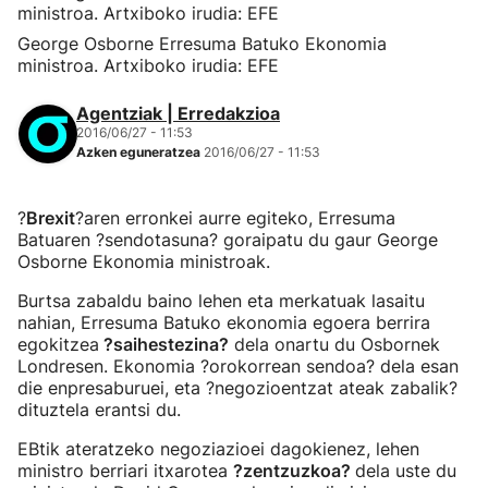
George Osborne Erresuma Batuko Ekonomia
ministroa. Artxiboko irudia: EFE
Agentziak | Erredakzioa
2016/06/27 - 11:53
Azken eguneratzea
2016/06/27 - 11:53
?
Brexit
?aren erronkei aurre egiteko, Erresuma
Batuaren ?sendotasuna? goraipatu du gaur George
Osborne Ekonomia ministroak.
Burtsa zabaldu baino lehen eta merkatuak lasaitu
nahian, Erresuma Batuko ekonomia egoera berrira
egokitzea
?saihestezina?
dela onartu du Osbornek
Londresen. Ekonomia ?orokorrean sendoa? dela esan
die enpresaburuei, eta ?negozioentzat ateak zabalik?
dituztela erantsi du.
EBtik ateratzeko negoziazioei dagokienez, lehen
ministro berriari itxarotea
?zentzuzkoa?
dela uste du