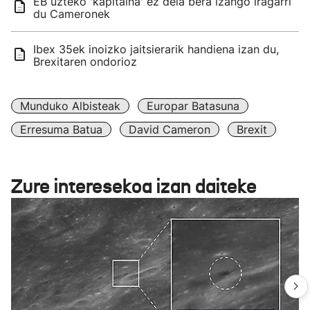
EB uzteko 'kapitaina' ez dela bera izango iragarri
du Cameronek
Ibex 35ek inoizko jaitsierarik handiena izan du,
Brexitaren ondorioz
Munduko Albisteak
Europar Batasuna
Erresuma Batua
David Cameron
Brexit
Zure interesekoa izan daiteke