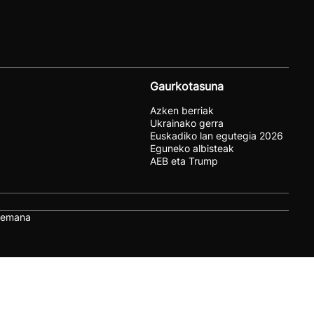
Gaurkotasuna
Azken berriak
Ukrainako gerra
Euskadiko lan egutegia 2026
Eguneko albisteak
AEB eta Trump
remana