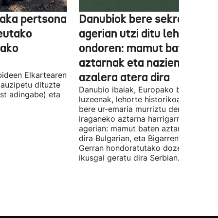
aka pertsona
Danubiok bere sekretuak
Ceutako
agerian utzi ditu lehortear
tako
ondoren: mamut baten
aztarnak eta nazien ontzia
ideen Elkartearen
azalera atera dira
auzipetu dituzte
Danubio ibaiak, Europako bigarren
st adingabe) eta
luzeenak, lehorte historikoa bizi du, e
bere ur-emaria murriztu denez,
iraganeko aztarna harrigarriak utzi di
agerian: mamut baten aztarnak azald
dira Bulgarian, eta Bigarren Mundu
Gerran hondoratutako dozenaka ontz
ikusgai geratu dira Serbian.