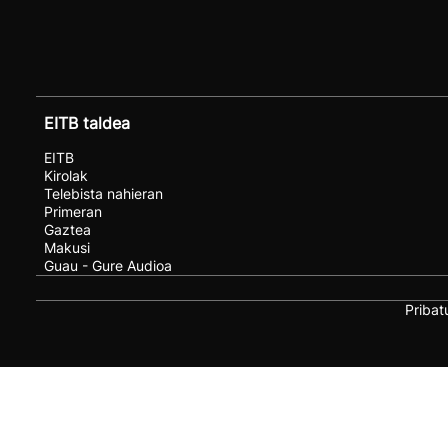
EITB taldea
EITB
Kirolak
Telebista nahieran
Primeran
Gaztea
Makusi
Guau - Gure Audioa
Pribat