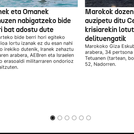
nek eta Omanek
Marokok dozen
uzen nabigatzeko bide
auzipetu ditu 
ri bat adostu dute
krisiarekin lotu
arteko bide berri hori egiteko
delituengatik
ioa lortu izanak ez du esan nahi
Marokoko Giza Eskub
ro irekiko dutenik, Iranek zehaztu
arabera, 34 pertsona 
ren arabera, AEBren eta Israelen
Tetuanen (tartean, bo
o erasoaldi militarraren ondorioz
52, Nadorren.
aitzuten.