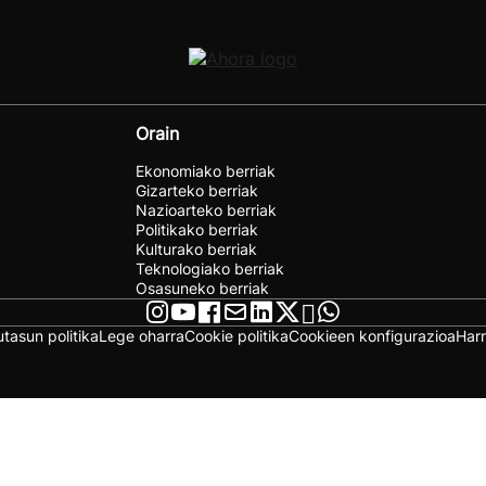
Orain
Ekonomiako berriak
Gizarteko berriak
Nazioarteko berriak
Politikako berriak
Kulturako berriak
Teknologiako berriak
Osasuneko berriak
utasun politika
Lege oharra
Cookie politika
Cookieen konfigurazioa
Har