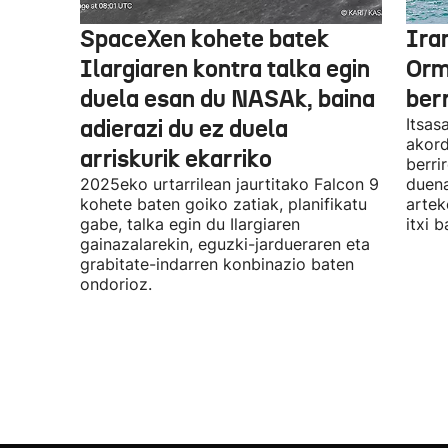
SpaceXen kohete batek
Ira
Ilargiaren kontra talka egin
Orm
duela esan du NASAk, baina
ber
adierazi du ez duela
Itsas
akord
arriskurik ekarriko
berri
2025eko urtarrilean jaurtitako Falcon 9
duena
kohete baten goiko zatiak, planifikatu
artek
gabe, talka egin du Ilargiaren
itxi b
gainazalarekin, eguzki-jardueraren eta
grabitate-indarren konbinazio baten
ondorioz.