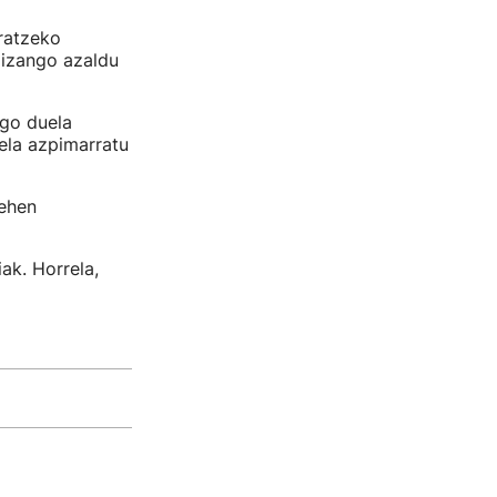
ratzeko
 izango azaldu
ngo duela
ela azpimarratu
lehen
iak. Horrela,