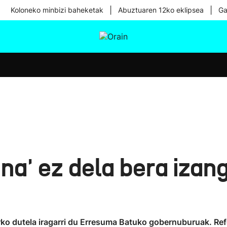
|
|
Koloneko minbizi baheketak
Abuztuaren 12ko eklipsea
Ga
tura
Ikusmiran
Egural
Osasuna
Teknologia
na' ez dela bera izang
arko dutela iragarri du Erresuma Batuko gobernuburuak. Re