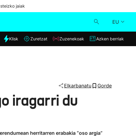
steizko jaiak
EU
dia
Klisk
Zuretzat
Zuzenekoak
Azken berriak
Klisk
Zuzenekoak
Zuretzat
Elkarbanatu
Gorde
o iragarri du
Azken berriak
ferendumean herritarren erabakia “oso argia”