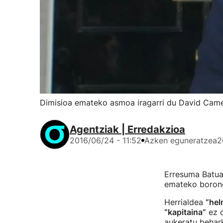
Dimisioa emateko asmoa iragarri du David Cam
Agentziak | Erredakzioa
2016/06/24 - 11:52
Azken eguneratzea
2
Erresuma Batu
emateko borond
Herrialdea
“hel
“kapitaina”
ez d
aukeratu behar