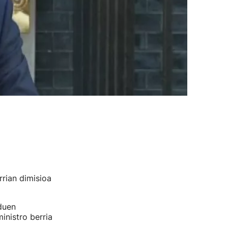
rian dimisioa
duen
inistro berria