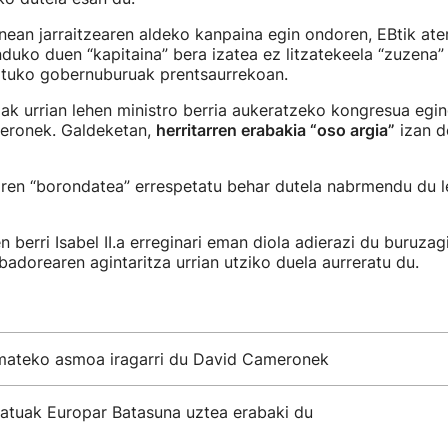
ean jarraitzearen aldeko kanpaina egin ondoren, EBtik ate
uko duen “kapitaina” bera izatea ez litzatekeela “zuzena”
tuko gobernuburuak prentsaurrekoan.
iak urrian lehen ministro berria aukeratzeko kongresua egi
meronek. Galdeketan,
herritarren erabakia “oso argia”
izan d
ren “borondatea” errespetatu behar dutela nabrmendu du 
 berri Isabel II.a erreginari eman diola adierazi du buruzag
badorearen agintaritza urrian utziko duela aurreratu du.
mateko asmoa iragarri du David Cameronek
atuak Europar Batasuna uztea erabaki du