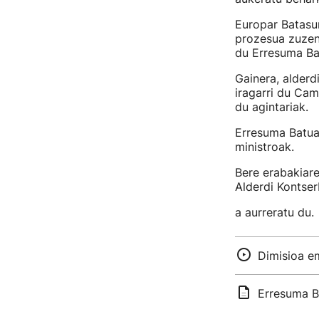
Europar Batasun
prozesua zuzend
du Erresuma Ba
Gainera, alderd
iragarri du Ca
du agintariak.
Erresuma Batua
ministroak.
Bere erabakiaren
Alderdi Kontser
a aurreratu du.
Dimisioa e
Erresuma B