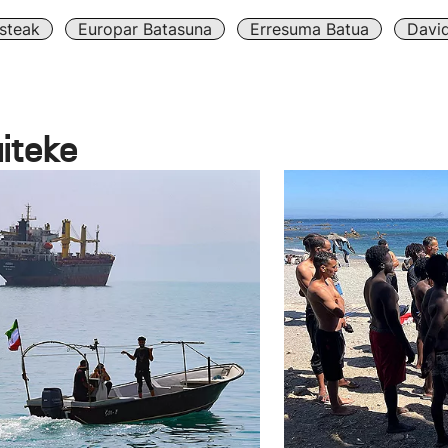
steak
Europar Batasuna
Erresuma Batua
Davi
aiteke