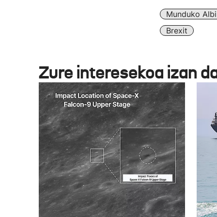
Munduko Albi
Brexit
Zure interesekoa izan d