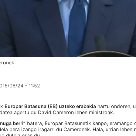
eronek
016/06/24 - 11:52
ak
Europar Batasuna (EB) uzteko erabakia
hartu ondoren, ur
atea agertu du David Cameron lehen ministroak.
muga berri”
batera, Europar Batasunetik kanpo, eramango 
ela bera izango iragarri du Cameronek. Hala, urrian lehen m
ko dutela esan du.