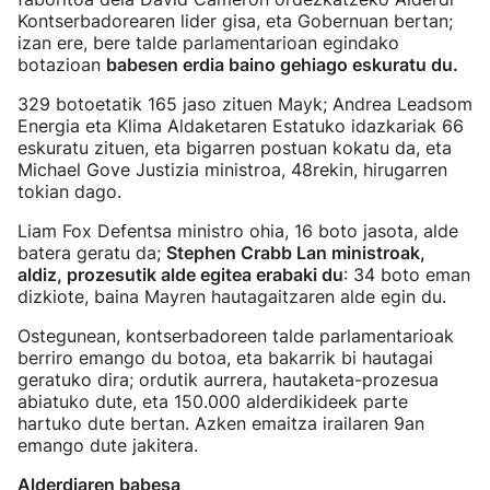
Kontserbadorearen lider gisa, eta Gobernuan bertan;
izan ere, bere talde parlamentarioan egindako
botazioan
babesen erdia baino gehiago eskuratu du.
329 botoetatik 165 jaso zituen Mayk; Andrea Leadsom
Energia eta Klima Aldaketaren Estatuko idazkariak 66
eskuratu zituen, eta bigarren postuan kokatu da, eta
Michael Gove Justizia ministroa, 48rekin, hirugarren
tokian dago.
Liam Fox Defentsa ministro ohia, 16 boto jasota, alde
batera geratu da;
Stephen Crabb Lan ministroak,
aldiz, prozesutik alde egitea erabaki du
: 34 boto eman
dizkiote, baina Mayren hautagaitzaren alde egin du.
Ostegunean, kontserbadoreen talde parlamentarioak
berriro emango du botoa, eta bakarrik bi hautagai
geratuko dira; ordutik aurrera, hautaketa-prozesua
abiatuko dute, eta 150.000 alderdikideek parte
hartuko dute bertan. Azken emaitza irailaren 9an
emango dute jakitera.
Alderdiaren babesa