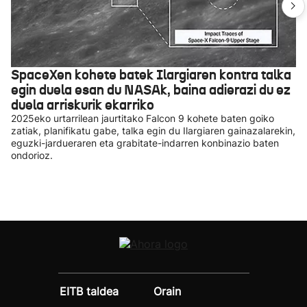
SpaceXen kohete batek Ilargiaren kontra talka
egin duela esan du NASAk, baina adierazi du ez
duela arriskurik ekarriko
2025eko urtarrilean jaurtitako Falcon 9 kohete baten goiko
zatiak, planifikatu gabe, talka egin du Ilargiaren gainazalarekin,
eguzki-jardueraren eta grabitate-indarren konbinazio baten
ondorioz.
EITB taldea
Orain