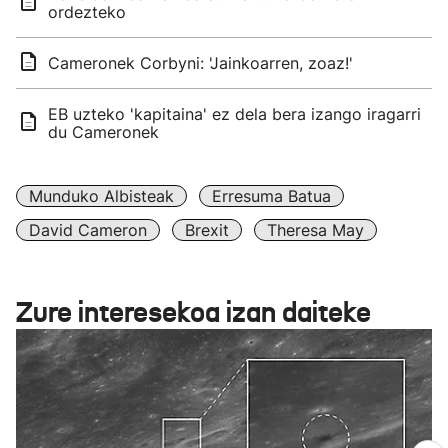
ordezteko
Cameronek Corbyni: 'Jainkoarren, zoaz!'
EB uzteko 'kapitaina' ez dela bera izango iragarri
du Cameronek
Munduko Albisteak
Erresuma Batua
David Cameron
Brexit
Theresa May
Zure interesekoa izan daiteke