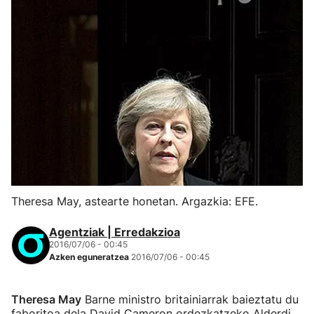
Theresa May, astearte honetan. Argazkia: EFE.
Agentziak | Erredakzioa
2016/07/06 - 00:45
Azken eguneratzea
2016/07/06 - 00:45
Theresa May
Barne ministro britainiarrak baieztatu du
faboritoa dela David Cameron ordezkatzeko Alderdi