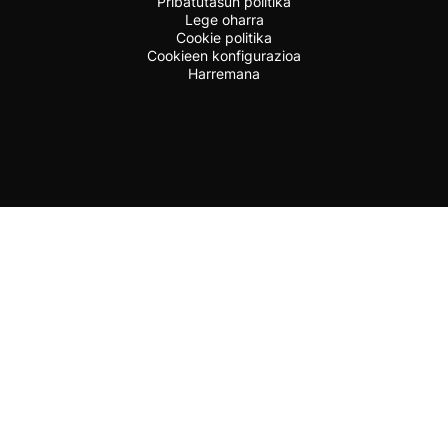
Pribatutasun politika
Lege oharra
Cookie politika
Cookieen konfigurazioa
Harremana