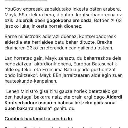
YouGov enpresak zabaldutako inkesta baten arabera,
Mayk, 59 urtekoa bera, diputatu kontserbadoreena ez
ezik,
alderdikideen gogokoena ere bada
. Botoen % 63
jasoko luke, inkesta horrek dioenez.
Barne ministroak adierazi duenez, kontserbadoreek
alderdia eta herrialdea batu behar dituzte, Brexita
ekainaren 23ko erreferendumean gailendu ostean.
Lan horretaz gain, Mayk zehaztu du beharrezkoa dela
negoziatzea "akordiorik onena, Europar Batasunatik
alde egiteko, eta Erresuma Batua jende guztiontzat
ondo ibiltzeko". Mayk EBn jarraitzearen alde egin zuen
hauteskunde-kanpainan.
"Lehen Ministro gisa hiru gauza horiek betetzeko gai
den hautagai bakarra naiz, eta orain argi dago
Alderdi
Kontserbadore osoaren babesa lortzeko gaitasuna
duen bakarra naizela
", gehitu du.
Crabbek hautagaitza kendu du