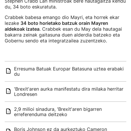
Stephen Crabb Lan ministroak bere hautagaitza kendu
du, 34 boto eskuratuta.
Crabbek babesa emango dio Mayri, eta horrek ekar
lezake
34 boto horietako batzuk orain Mayren
aldekoak izatea
. Crabbek esan du May dela hautagai
bakarra zeinak gaitasuna duen alderdia batzeko eta
Gobernu sendo eta integratzailea zuzentzeko.
Erresuma Batuak Europar Batasuna uztea erabaki
du
'Brexit'aren aurka manifestatu dira milaka herritar
Londresen
2,9 milioi sinadura, 'Brexit'aren bigarren
erreferenduma deitzeko
Boris Johnson ez da aurkeztuko Cameron