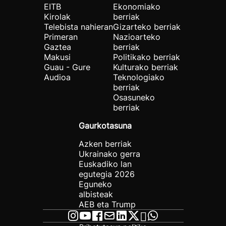
EITB
Ekonomiako
Kirolak
berriak
Telebista nahieran
Gizarteko berriak
Primeran
Nazioarteko
Gaztea
berriak
Makusi
Politikako berriak
Guau - Gure
Kulturako berriak
Audioa
Teknologiako
berriak
Osasuneko
berriak
Gaurkotasuna
Azken berriak
Ukrainako gerra
Euskadiko lan
egutegia 2026
Eguneko
albisteak
AEB eta Trump